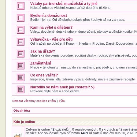
Vztahy partnerské, manželské a ty jiné
Kolotoč toho co všichni známe, ať už dobrého či zlého.
Bydlení a domácnost
Bydlení je hra. Od dětského pokoje přes kuchyň až na zahradu.
Kam na výlet s dítětem?
Výlety, dovolené, dětské tábory, doporučení, nákupy a dětské koutky. Kde
Výbavička - Vše pro děti
Od hraček po oblečení! Koupím. Hledám. Prodám. Daruji. Doporučení, a
Jak na úřady?
Mateřská dovolená, porodné, sociální dávky, rodičovský příspěvek, pop
Zaměstnání
Práce v těhotenství, nástup do zaměstnání, přivýdělky, chování zaměst
Co dnes vaříte?
Inspirace, levná jídla, zdravá výživa, dobroty, nové a zajímavé recepty
Narodilo se nám aneb jak rostete? :-)
Prckové dejte nám o sobě vědět!
Smazat všechny cookies z fóra
|
Tým
Obsah fóra
Kdo je online
Celkem je online
42
uživatelů :: 0 registrovaných, 0 skrytých a 42 návštěvní
Nejvíce zde současně bylo přítomno
4469
uživatelů dne čtv dub 30, 2026 