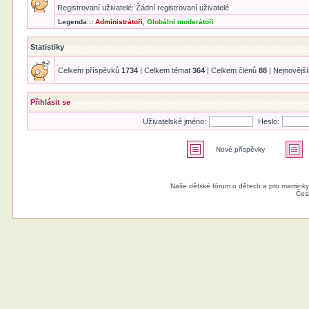
Registrovaní uživatelé: Žádní registrovaní uživatelé
Legenda ::
Administrátoři
,
Globální moderátoři
Statistiky
Celkem příspěvků
1734
| Celkem témat
364
| Celkem členů
88
| Nejnovějš
Přihlásit se
Uživatelské jméno:
Heslo:
Nové příspěvky
Naše dětské fórum o dětech a pro maminky
Čes