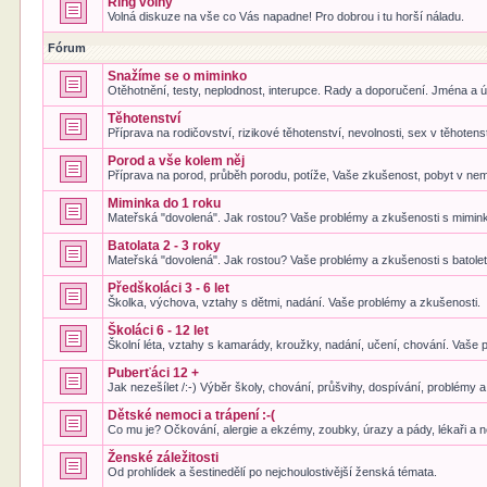
Ring volný
Volná diskuze na vše co Vás napadne! Pro dobrou i tu horší náladu.
Fórum
Snažíme se o miminko
Otěhotnění, testy, neplodnost, interupce. Rady a doporučení. Jména a 
Těhotenství
Příprava na rodičovství, rizikové těhotenství, nevolnosti, sex v těhotens
Porod a vše kolem něj
Příprava na porod, průběh porodu, potíže, Vaše zkušenost, pobyt v nem
Miminka do 1 roku
Mateřská "dovolená". Jak rostou? Vaše problémy a zkušenosti s mimin
Batolata 2 - 3 roky
Mateřská "dovolená". Jak rostou? Vaše problémy a zkušenosti s batole
Předškoláci 3 - 6 let
Školka, výchova, vztahy s dětmi, nadání. Vaše problémy a zkušenosti.
Školáci 6 - 12 let
Školní léta, vztahy s kamarády, kroužky, nadání, učení, chování. Vaše 
Puberťáci 12 +
Jak nezešílet /:-) Výběr školy, chování, průšvihy, dospívání, problémy 
Dětské nemoci a trápení :-(
Co mu je? Očkování, alergie a ekzémy, zoubky, úrazy a pády, lékaři a
Ženské záležitosti
Od prohlídek a šestinedělí po nejchoulostivější ženská témata.