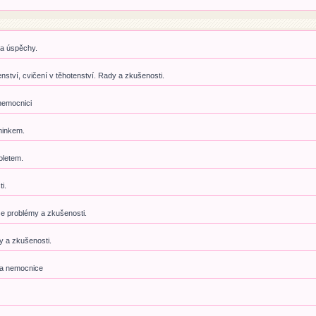
 a úspěchy.
enství, cvičení v těhotenství. Rady a zkušenosti.
nemocnici
minkem.
oletem.
i.
še problémy a zkušenosti.
my a zkušenosti.
 a nemocnice