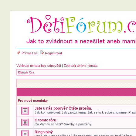
Přihlásit se
Registrovat
Vyhledat témata bez odpovědí
|
Zobrazit aktivní témata
Obsah fóra
Pro nové maminky
Jste u nás poprvé? Čtěte prosím.
Jak komunikovat. Jak založit téma. Jak se tu k sobě chováme. Pravid
O tomto fóru
Co Vám tu schází? Návrhy a postřehy.
Ring volný