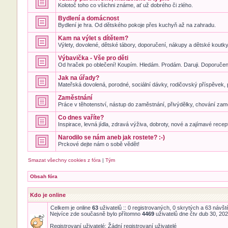
Kolotoč toho co všichni známe, ať už dobrého či zlého.
Bydlení a domácnost
Bydlení je hra. Od dětského pokoje přes kuchyň až na zahradu.
Kam na výlet s dítětem?
Výlety, dovolené, dětské tábory, doporučení, nákupy a dětské koutky. 
Výbavička - Vše pro děti
Od hraček po oblečení! Koupím. Hledám. Prodám. Daruji. Doporučení
Jak na úřady?
Mateřská dovolená, porodné, sociální dávky, rodičovský příspěvek, 
Zaměstnání
Práce v těhotenství, nástup do zaměstnání, přivýdělky, chování zam
Co dnes vaříte?
Inspirace, levná jídla, zdravá výživa, dobroty, nové a zajímavé recep
Narodilo se nám aneb jak rostete? :-)
Prckové dejte nám o sobě vědět!
Smazat všechny cookies z fóra
|
Tým
Obsah fóra
Kdo je online
Celkem je online
63
uživatelů :: 0 registrovaných, 0 skrytých a 63 návště
Nejvíce zde současně bylo přítomno
4469
uživatelů dne čtv dub 30, 20
Registrovaní uživatelé: Žádní registrovaní uživatelé