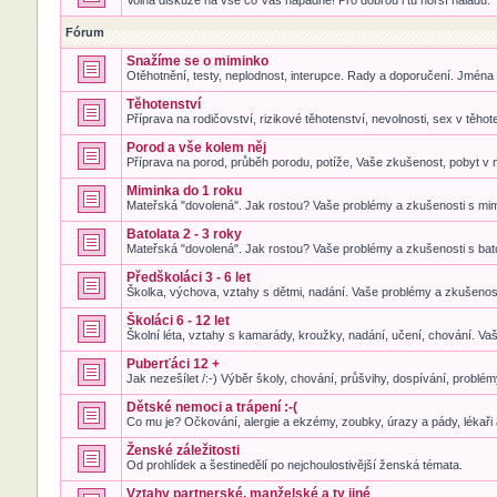
Volná diskuze na vše co Vás napadne! Pro dobrou i tu horší náladu.
Fórum
Snažíme se o miminko
Otěhotnění, testy, neplodnost, interupce. Rady a doporučení. Jména
Těhotenství
Příprava na rodičovství, rizikové těhotenství, nevolnosti, sex v těhot
Porod a vše kolem něj
Příprava na porod, průběh porodu, potíže, Vaše zkušenost, pobyt v 
Miminka do 1 roku
Mateřská "dovolená". Jak rostou? Vaše problémy a zkušenosti s mi
Batolata 2 - 3 roky
Mateřská "dovolená". Jak rostou? Vaše problémy a zkušenosti s bat
Předškoláci 3 - 6 let
Školka, výchova, vztahy s dětmi, nadání. Vaše problémy a zkušenost
Školáci 6 - 12 let
Školní léta, vztahy s kamarády, kroužky, nadání, učení, chování. Va
Puberťáci 12 +
Jak nezešílet /:-) Výběr školy, chování, průšvihy, dospívání, problé
Dětské nemoci a trápení :-(
Co mu je? Očkování, alergie a ekzémy, zoubky, úrazy a pády, lékaři
Ženské záležitosti
Od prohlídek a šestinedělí po nejchoulostivější ženská témata.
Vztahy partnerské, manželské a ty jiné