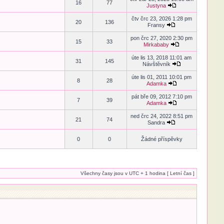
16
77
Justyna
čtv črc 23, 2026 1:28 pm
20
136
Fransy
pon črc 27, 2020 2:30 pm
15
33
Mirkababy
úte lis 13, 2018 11:01 am
31
145
Návštěvník
úte lis 01, 2011 10:01 pm
8
28
Adamka
pát bře 09, 2012 7:10 pm
7
39
Adamka
ned črc 24, 2022 8:51 pm
21
74
Sandra
0
0
Žádné příspěvky
Všechny časy jsou v UTC + 1 hodina [ Letní čas ]