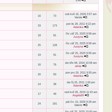
EVA
sob kvě 16, 2026 3:57 am
16
73
Vanda
pon lis 28, 2011 9:22 pm
33
173
Adamka
čtv zář 25, 2025 9:58 am
18
81
Justyna
čtv zář 25, 2025 9:58 am
25
128
Justyna
čtv zář 25, 2025 9:59 am
19
91
Justyna
úte bře 08, 2016 10:58 am
16
76
aimia
pon pro 26, 2011 9:55 pm
20
50
Adamka
úte říj 25, 2011 1:00 pm
14
38
Adamka
ned kvě 05, 2019 11:43 am
17
49
Angela99
pát črc 10, 2026 9:28 am
24
181
Valerie
čtv zář 25, 2025 10:00 am