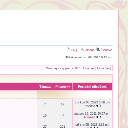
FAQ
Hledat
Členové
Právě je sob srp 08, 2026 8:15 am
Všechny časy jsou v UTC + 1 hodina [ Letní čas ]
Témata
Příspěvky
Poslední příspěvek
čtv kvě 05, 2022 5:56 pm
7
17
Kateřina
pát pro 16, 2011 10:27 pm
10
44
Adamka
stř srp 05, 2026 3:38 pm
27
201