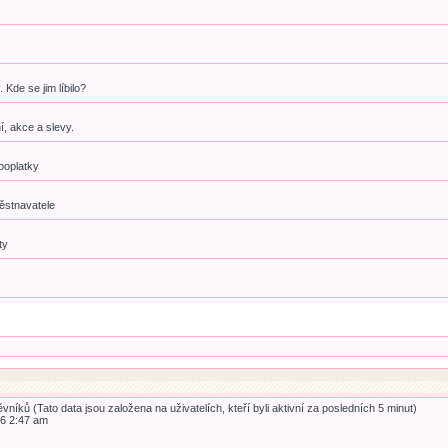
Kde se jim líbilo?
, akce a slevy.
poplatky
ěstnavatele
ty
vníků (Tato data jsou založena na uživatelích, kteří byli aktivní za posledních 5 minut)
26 2:47 am