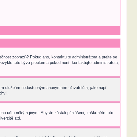
ečnost zobrazí)? Pokud ano, kontaktujte administrátora a ptejte se
 Obvykle toto bývá problém a pokud není, kontaktujte administrátora,
tatním službám nedostupným anonymním uživatelům, jako např.
hvil.
eho účtu někým jiným. Abyste zůstali přihlášeni, zaškrtněte toto
verzitě atd.