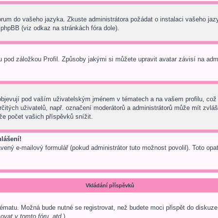
 fórum do vašeho jazyka. Zkuste administrátora požádat o instalaci vašeho ja
phpBB (viz odkaz na stránkách fóra dole).
pod záložkou Profil. Způsoby jakými si můžete upravit avatar závisí na adm
bjevují pod vaším uživatelským jménem v tématech a na vašem profilu, což 
 určitých uživatelů, např. označení moderátorů a administrátorů může mít zvl
e počet vašich příspěvků snížit.
lášení!
avený e-mailový formulář (pokud administrátor tuto možnost povolil). Toto o
Vkládání příspěvků
tématu. Možná bude nutné se registrovat, než budete moci přispět do diskuze
ovat v tomto fóru, atd.
).