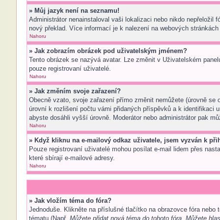
» Můj jazyk není na seznamu!
Administrátor nenainstaloval vaši lokalizaci nebo nikdo nepřeložil
nový překlad. Více informací je k nalezení na webových stránkách 
Nahoru
» Jak zobrazím obrázek pod uživatelským jménem?
Tento obrázek se nazývá avatar. Lze změnit v Uživatelském panelu 
pouze registrovaní uživatelé.
Nahoru
» Jak změním svoje zařazení?
Obecně vzato, svoje zařazení přímo změnit nemůžete (úrovně se o
úrovní k rozlišení počtu vámi přidaných příspěvků a k identifikaci
abyste dosáhli vyšší úrovně. Moderátor nebo administrátor pak můž
Nahoru
» Když kliknu na e-mailový odkaz uživatele, jsem vyzván k přih
Pouze registrovaní uživatelé mohou posílat e-mail lidem přes nast
které sbírají e-mailové adresy.
Nahoru
» Jak vložím téma do fóra?
Jednoduše. Klikněte na příslušné tlačítko na obrazovce fóra nebo 
tématu (Např.
Můžete přidat nová téma do tohoto fóra, Můžete hlas