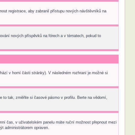
pnout registrace, aby zabranil přístupu nových návštěvníků na
edování nových příspěvků na fórech a v tématech, pokud to
ází v horní části stránky). V následném rozhraní je možné si
 to tak, změňte si časové pásmo v profilu. Berte na vědomí,
 zimní čas, v uživatelském panelu máte ruční možnost přepnout mezi
ýt administrátorem opraven.