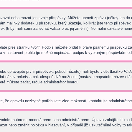
avovat nebo mazat jen svoje příspěvky. Můžete upravit zprávu (někdy jen do
ám malinký dodatek u příspěvku, který ukazuje, kolikrát jste tento příspěvek
ek (ti by měli sami zanechat vzkaz proč jej změnili). Normální uživatelé ne
ěláte přes stránku
Profil
. Podpis můžete přidat k právě psanému příspěvku z
a v nastavení profilu (je možné nepřidávat podpis k vybraným příspěvkům ods
ebo upravujete první příspěvek, pokud můžete) měli byste vidět tlačítko
Přid
adat název ankety a pak alespoň dvě možnosti (nastavte napsáním název otá
ré můžete zadat, určuje administrátor boardu.
e, že opravdu nezbytně potřebujete více možností, kontaktujte administrátora
vodním autorem, moderátorem nebo administrátorem. Úpravu zahájíte kliknutí
zat nebo změnit položku v hlasování, v případě již uskutečněné volby to tak