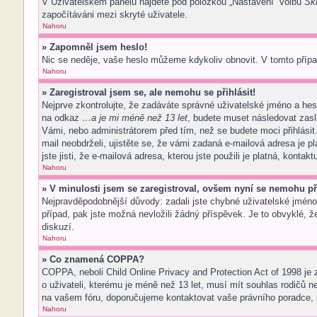
V Uživatelském panelu najdete pod položkou „Nastavení“ volbu
Skr
započítáváni mezi skryté uživatele.
Nahoru
» Zapomněl jsem heslo!
Nic se neděje, vaše heslo můžeme kdykoliv obnovit. V tomto přípa
Nahoru
» Zaregistroval jsem se, ale nemohu se přihlásit!
Nejprve zkontrolujte, že zadáváte správné uživatelské jméno a hes
na odkaz
…a je mi méně než 13 let
, budete muset následovat zasl
Vámi, nebo administrátorem před tím, než se budete moci přihlásit.
mail neobdrželi, ujistěte se, že vámi zadaná e-mailová adresa je
jste jisti, že e-mailová adresa, kterou jste použili je platná, kontak
Nahoru
» V minulosti jsem se zaregistroval, ovšem nyní se nemohu při
Nejpravděpodobnější důvody: zadali jste chybné uživatelské jméno n
případ, pak jste možná nevložili žádný příspěvek. Je to obvyklé, že
diskuzí.
Nahoru
» Co znamená COPPA?
COPPA, neboli Child Online Privacy and Protection Act of 1998 je 
o uživateli, kterému je méně než 13 let, musí mít souhlas rodičů neb
na vašem fóru, doporučujeme kontaktovat vaše právního poradce,
Nahoru