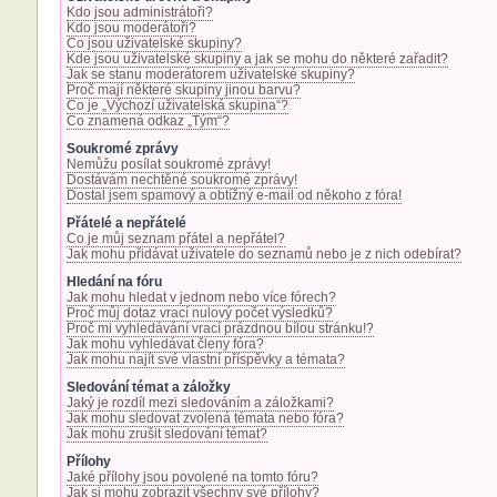
Kdo jsou administrátoři?
Kdo jsou moderátoři?
Co jsou uživatelské skupiny?
Kde jsou uživatelské skupiny a jak se mohu do některé zařadit?
Jak se stanu moderátorem uživatelské skupiny?
Proč mají některé skupiny jinou barvu?
Co je „Výchozí uživatelská skupina“?
Co znamená odkaz „Tým“?
Soukromé zprávy
Nemůžu posílat soukromé zprávy!
Dostávám nechtěné soukromé zprávy!
Dostal jsem spamový a obtížný e-mail od někoho z fóra!
Přátelé a nepřátelé
Co je můj seznam přátel a nepřátel?
Jak mohu přidávat uživatele do seznamů nebo je z nich odebírat?
Hledání na fóru
Jak mohu hledat v jednom nebo více fórech?
Proč můj dotaz vrací nulový počet výsledků?
Proč mi vyhledávání vrací prázdnou bílou stránku!?
Jak mohu vyhledávat členy fóra?
Jak mohu najít své vlastní příspěvky a témata?
Sledování témat a záložky
Jaký je rozdíl mezi sledováním a záložkami?
Jak mohu sledovat zvolená témata nebo fóra?
Jak mohu zrušit sledování témat?
Přílohy
Jaké přílohy jsou povolené na tomto fóru?
Jak si mohu zobrazit všechny své přílohy?