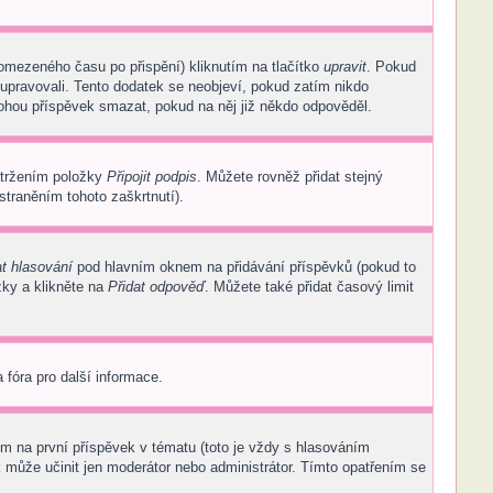
 omezeného času po přispění) kliknutím na tlačítko
upravit
. Pokud
 upravovali. Tento dodatek se neobjeví, pokud zatím nikdo
mohou příspěvek smazat, pokud na něj již někdo odpověděl.
atržením položky
Připojit podpis
. Můžete rovněž přidat stejný
traněním tohoto zaškrtnutí).
at hlasování
pod hlavním oknem na přidávání příspěvků (pokud to
zky a klikněte na
Přidat odpověď
. Můžete také přidat časový limit
 fóra pro další informace.
m na první příspěvek v tématu (toto je vždy s hlasováním
 může učinit jen moderátor nebo administrátor. Tímto opatřením se