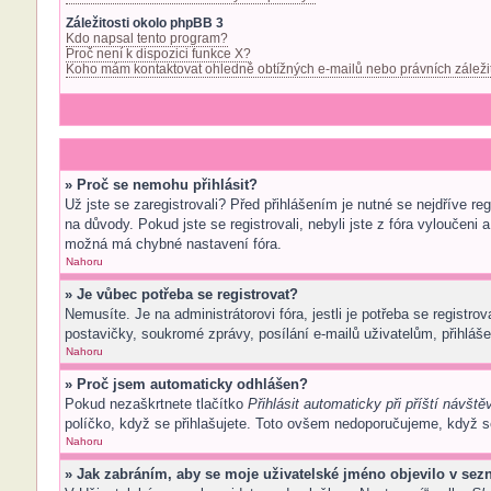
Záležitosti okolo phpBB 3
Kdo napsal tento program?
Proč není k dispozici funkce X?
Koho mám kontaktovat ohledně obtížných e-mailů nebo právních záleži
» Proč se nemohu přihlásit?
Už jste se zaregistrovali? Před přihlášením je nutné se nejdříve r
na důvody. Pokud jste se registrovali, nebyli jste z fóra vyloučeni
možná má chybné nastavení fóra.
Nahoru
» Je vůbec potřeba se registrovat?
Nemusíte. Je na administrátorovi fóra, jestli je potřeba se regis
postavičky, soukromé zprávy, posílání e-mailů uživatelům, přihlášen
Nahoru
» Proč jsem automaticky odhlášen?
Pokud nezaškrtnete tlačítko
Přihlásit automaticky při příští návště
políčko, když se přihlašujete. Toto ovšem nedoporučujeme, když se 
Nahoru
» Jak zabráním, aby se moje uživatelské jméno objevilo v se