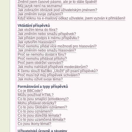
Změnil jsem časové pásmo, ale je to stále špatně!
Můj jazyk není na seznamu!
Jak zobrazím obrázek pod uživatelským jménem?
Jak změním svoje zařazení?
Když kliknu na e-mailový odkaz uživatele, jsem vyzván k přihlášení!
Vkládání příspěvků
Jak vložím téma do fóra?
Jak změním nebo smažu příspěvek?
Jak přidám podpis k mému příspěvku?
Jak vytvořím hlasování?
Proč nemohu přidat více možností pro hlasování?
Jak změním nebo smažu hlasování?
Proč se nemohu dostat k fóru?
Proč nemohu přidávat přílohy?
Proč jsem obdržel varování?
Jak mohu nahlásit příspěvek moderátorům?
K čemu slouží tlačítko „Uložit“ při psaní příspěvků?
Proč musí být můj příspěvek schválen?
Jak mohu oživit svoje téma?
Formátování a typy příspěvků
Co je BBCode?
Můžu používat HTML?
Co to jsou smajlíci (emotikony)?
Mohu přidávat obrázky?
Co to jsou Globální oznámení?
Co to jsou oznámení?
Co to jsou důležitá témata?
Co to jsou uzamčená témata?
Co jsou ikony témat?
Uživatelské úrovně a skupiny