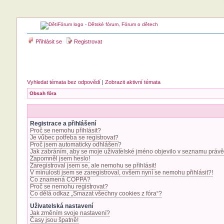
Přihlásit se
Registrovat
Vyhledat témata bez odpovědí
|
Zobrazit aktivní témata
Obsah fóra
Registrace a přihlášení
Proč se nemohu přihlásit?
Je vůbec potřeba se registrovat?
Proč jsem automaticky odhlášen?
Jak zabráním, aby se moje uživatelské jméno objevilo v seznamu právě
Zapomněl jsem heslo!
Zaregistroval jsem se, ale nemohu se přihlásit!
V minulosti jsem se zaregistroval, ovšem nyní se nemohu přihlásit?!
Co znamená COPPA?
Proč se nemohu registrovat?
Co dělá odkaz „Smazat všechny cookies z fóra“?
Uživatelská nastavení
Jak změním svoje nastavení?
Časy jsou špatně!