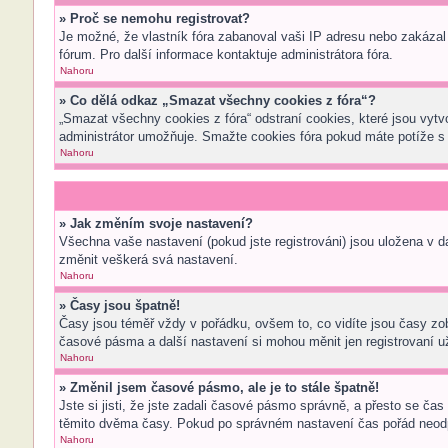
» Proč se nemohu registrovat?
Je možné, že vlastník fóra zabanoval vaši IP adresu nebo zakázal p
fórum. Pro další informace kontaktuje administrátora fóra.
Nahoru
» Co dělá odkaz „Smazat všechny cookies z fóra“?
„Smazat všechny cookies z fóra“ odstraní cookies, které jsou vytv
administrátor umožňuje. Smažte cookies fóra pokud máte potíže s
Nahoru
» Jak změním svoje nastavení?
Všechna vaše nastavení (pokud jste registrováni) jsou uložena v 
změnit veškerá svá nastavení.
Nahoru
» Časy jsou špatně!
Časy jsou téměř vždy v pořádku, ovšem to, co vidíte jsou časy z
časové pásma a další nastavení si mohou měnit jen registrovaní 
Nahoru
» Změnil jsem časové pásmo, ale je to stále špatně!
Jste si jisti, že jste zadali časové pásmo správně, a přesto se ča
těmito dvěma časy. Pokud po správném nastavení čas pořád neodp
Nahoru