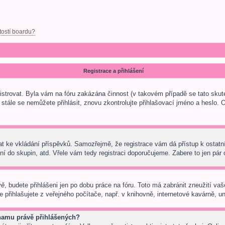
tostí boardu?
Registrace a přihlášení
egistrovat. Byla vám na fóru zakázána činnost (v takovém případě se tato skut
 a stále se nemůžete přihlásit, znovu zkontrolujte přihlašovací jméno a heslo.
trovat ke vkládání příspěvků. Samozřejmě, že registrace vám dá přístup k os
í do skupin, atd. Vřele vám tedy registraci doporučujeme. Zabere to jen pár c
vě
, budete přihlášeni jen po dobu práce na fóru. Toto má zabránit zneužití vaš
přihlašujete z veřejného počítače, např. v knihovně, internetové kavárně, uni
znamu právě přihlášených?