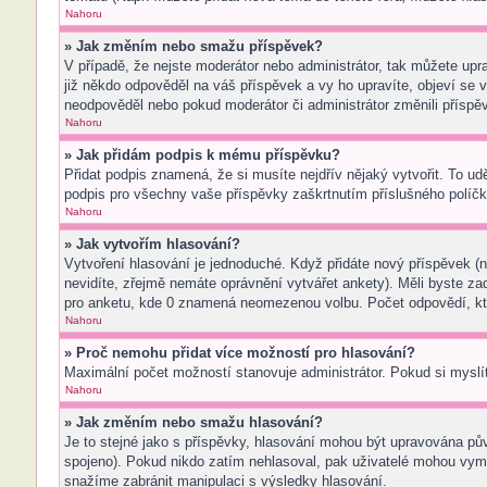
Nahoru
» Jak změním nebo smažu příspěvek?
V případě, že nejste moderátor nebo administrátor, tak můžete upr
již někdo odpověděl na váš příspěvek a vy ho upravíte, objeví se v
neodpověděl nebo pokud moderátor či administrátor změnili příspěv
Nahoru
» Jak přidám podpis k mému příspěvku?
Přidat podpis znamená, že si musíte nejdřív nějaký vytvořit. To ud
podpis pro všechny vaše příspěvky zaškrtnutím příslušného políčk
Nahoru
» Jak vytvořím hlasování?
Vytvoření hlasování je jednoduché. Když přidáte nový příspěvek (n
nevidíte, zřejmě nemáte oprávnění vytvářet ankety). Měli byste z
pro anketu, kde 0 znamená neomezenou volbu. Počet odpovědí, kte
Nahoru
» Proč nemohu přidat více možností pro hlasování?
Maximální počet možností stanovuje administrátor. Pokud si myslít
Nahoru
» Jak změním nebo smažu hlasování?
Je to stejné jako s příspěvky, hlasování mohou být upravována pů
spojeno). Pokud nikdo zatím nehlasoval, pak uživatelé mohou vyma
snažíme zabránit manipulaci s výsledky hlasování.