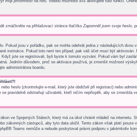
ýt moji přítomnost na fóru
. Volbou možnosti
aktivujete tuto funkci. Onlin
Ano
dě zmáčkněte na přihlašovací stránce tlačítko
Zapomněl jsem svoje heslo
, p
lo. Pokud jsou v pořádku, pak se mohla odehrát jedna z následujících dvou vě
ané instrukce. Pokud toto není ten případ, pak váš účet musí být aktivován. 
 Když jste se registrovali, byli byste k tomuto vyzváni. Pokud vám byl zaslá
 platná. Jedním důvodem, proč se aktivace používá, je zmenšit možnost výsky
tujte administrátora boardu.
hlásit?!
ebo heslo (zkontrolujte e-mail, který jste obdrželi při registraci) nebo admi
 se pravidelně odstraňují uživatelé, kteří ničím nepřispěli, aby se zmenšila 
zákon ve Spojených Státech, který má za úkol chránit mládež na internetu. S
o zákonných zástupců, aby tyto data uložil. Tento zákon však platí pouze v juri
 phpBB Teams nemůže a nebude poskytovat právni podporu v jakémkoliv kon