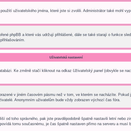
oužití uživatelského jména, které jste si zvolili. Administrátor také mohl vy
ořené phpBB a které vás udržují přihlášené, dále se také starají o funkce sl
 přihlašováním.
Uživatelská nastavení
databázi. Ke změně stačí kliknout na odkaz
Uživatelský panel
(obvykle se nach
obrazené v jiném časovém pásmu než v tom, ve kterém se nacházíte. Pokud je
uživatelé. Anonymním uživatelům bude vždy zobrazen výchozí čas fóra.
s liší od toho správného, pak jste pravděpodobně špatně nastavili letní nebo
ovídá tomu současnému, je čas špatně nastaven přímo na serveru a musí b