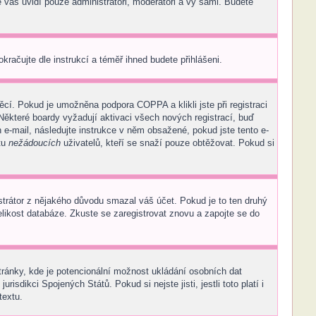
e vás uvidí pouze administrátoři, moderátoři a vy sami. Budete
okračujte dle instrukcí a téměř ihned budete přihlášeni.
cí. Pokud je umožněna podpora COPPA a klikli jste při registraci
Některé boardy vyžadují aktivaci všech nových registrací, buď
n e-mail, následujte instrukce v něm obsažené, pokud jste tento e-
tu
nežádoucích
uživatelů, kteří se snaží pouze obtěžovat. Pokud si
nistrátor z nějakého důvodu smazal váš účet. Pokud je to ten druhý
velikost databáze. Zkuste se zaregistrovat znovu a zapojte se do
tránky, kde je potencionální možnost ukládání osobních dat
sdikci Spojených Států. Pokud si nejste jisti, jestli toto platí i
textu.