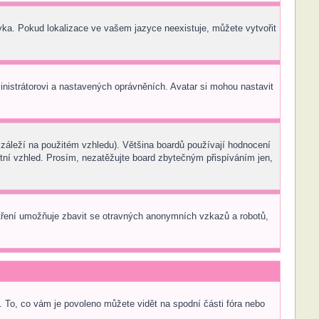
zyka. Pokud lokalizace ve vašem jazyce neexistuje, můžete vytvořit
inistrátorovi a nastavených oprávněních. Avatar si mohou nastavit
záleží na použitém vzhledu). Většina boardů používají hodnocení
áštní vzhled. Prosím, nezatěžujte board zbytečným přispíváním jen,
patření umožňuje zbavit se otravných anonymních vzkazů a robotů,
. To, co vám je povoleno můžete vidět na spodní části fóra nebo