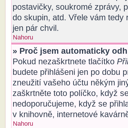
postavičky, soukromé zprávy, po
do skupin, atd. Vřele vám tedy 
jen pár chvil.
Nahoru
» Proč jsem automaticky od
Pokud nezaškrtnete tlačítko
Při
budete přihlášeni jen po dobu p
zneužití vašeho účtu někým jiný
zaškrtněte toto políčko, když s
nedoporučujeme, když se přihla
v knihovně, internetové kavárně
Nahoru