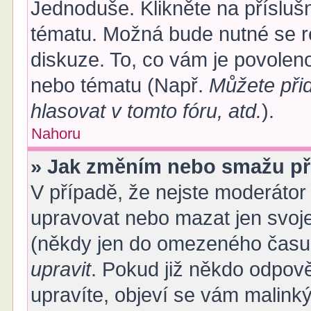
Jednoduše. Klikněte na přísluš
tématu. Možná bude nutné se re
diskuze. To, co vám je povoleno
nebo tématu (Např.
Můžete při
hlasovat v tomto fóru, atd.
).
Nahoru
» Jak změním nebo smažu př
V případě, že nejste moderátor
upravovat nebo mazat jen svoje
(někdy jen do omezeného času p
upravit
. Pokud již někdo odpov
upravíte, objeví se vám malinký