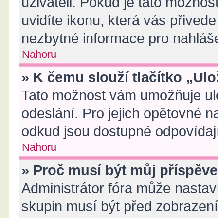
uživateli. Pokud je tato možno
uvidíte ikonu, která vás přived
nezbytné informace pro nahláš
Nahoru
» K čemu slouží tlačítko „Ulo
Tato možnost vám umožňuje ulo
odeslání. Pro jejich opětovné n
odkud jsou dostupné odpovídají
Nahoru
» Proč musí být můj příspěv
Administrátor fóra může nastavi
skupin musí být před zobrazen