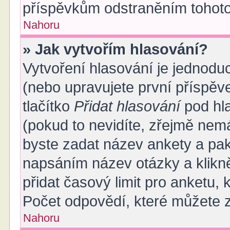
příspěvkům odstraněním tohoto 
Nahoru
» Jak vytvořím hlasování?
Vytvoření hlasování je jednodu
(nebo upravujete první příspěv
tlačítko
Přidat hlasování
pod hl
(pokud to nevidíte, zřejmě nemá
byste zadat název ankety a pa
napsáním název otázky a klikn
přidat časový limit pro anket
Počet odpovědí, které můžete z
Nahoru