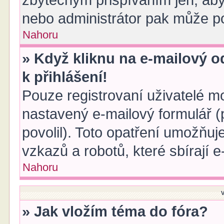
zbytečným přispíváním jen, aby
nebo administrátor pak může po
Nahoru
» Když kliknu na e-mailový o
k přihlášení!
Pouze registrovaní uživatelé mo
nastavený e-mailový formulář (
povolil). Toto opatření umožňu
vzkazů a robotů, které sbírají 
Nahoru
V
» Jak vložím téma do fóra?