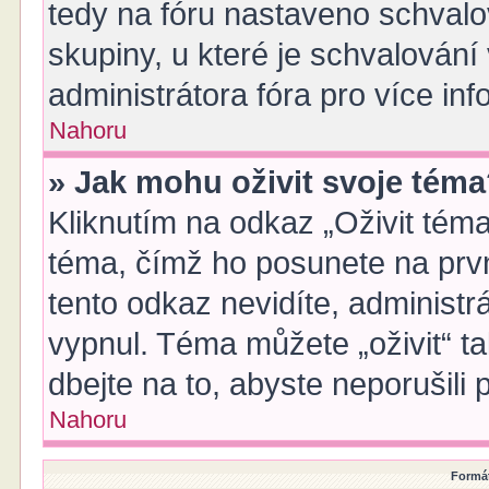
tedy na fóru nastaveno schvalov
skupiny, u které je schvalován
administrátora fóra pro více inf
Nahoru
» Jak mohu oživit svoje tém
Kliknutím na odkaz „Oživit téma
téma, čímž ho posunete na prv
tento odkaz nevidíte, administ
vypnul. Téma můžete „oživit“ t
dbejte na to, abyste neporušili p
Nahoru
Formát