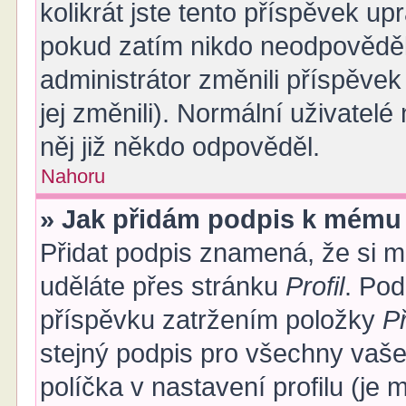
kolikrát jste tento příspěvek up
pokud zatím nikdo neodpověděl
administrátor změnili příspěvek
jej změnili). Normální uživate
něj již někdo odpověděl.
Nahoru
» Jak přidám podpis k mému
Přidat podpis znamená, že si mu
uděláte přes stránku
Profil
. Po
příspěvku zatržením položky
Př
stejný podpis pro všechny vaše
políčka v nastavení profilu (j