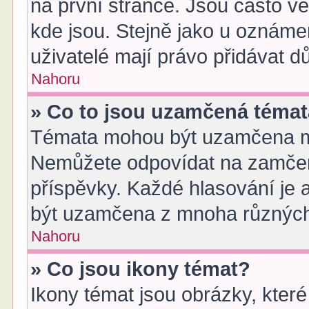
na první stránce. Jsou často vel
kde jsou. Stejně jako u oznámen
uživatelé mají právo přidávat dů
Nahoru
» Co to jsou uzamčená téma
Témata mohou být uzamčena m
Nemůžete odpovídat na zamčen
příspěvky. Každé hlasování je
být uzamčena z mnoha různýc
Nahoru
» Co jsou ikony témat?
Ikony témat jsou obrázky, kter