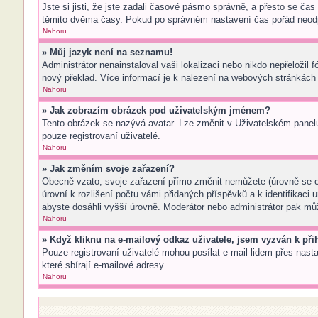
Jste si jisti, že jste zadali časové pásmo správně, a přesto se ča
těmito dvěma časy. Pokud po správném nastavení čas pořád neodp
Nahoru
» Můj jazyk není na seznamu!
Administrátor nenainstaloval vaši lokalizaci nebo nikdo nepřeložil
nový překlad. Více informací je k nalezení na webových stránkách 
Nahoru
» Jak zobrazím obrázek pod uživatelským jménem?
Tento obrázek se nazývá avatar. Lze změnit v Uživatelském panelu 
pouze registrovaní uživatelé.
Nahoru
» Jak změním svoje zařazení?
Obecně vzato, svoje zařazení přímo změnit nemůžete (úrovně se o
úrovní k rozlišení počtu vámi přidaných příspěvků a k identifikaci
abyste dosáhli vyšší úrovně. Moderátor nebo administrátor pak můž
Nahoru
» Když kliknu na e-mailový odkaz uživatele, jsem vyzván k přih
Pouze registrovaní uživatelé mohou posílat e-mail lidem přes nast
které sbírají e-mailové adresy.
Nahoru