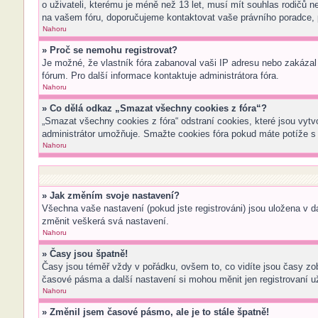
o uživateli, kterému je méně než 13 let, musí mít souhlas rodičů neb
na vašem fóru, doporučujeme kontaktovat vaše právního poradce,
Nahoru
» Proč se nemohu registrovat?
Je možné, že vlastník fóra zabanoval vaši IP adresu nebo zakázal p
fórum. Pro další informace kontaktuje administrátora fóra.
Nahoru
» Co dělá odkaz „Smazat všechny cookies z fóra“?
„Smazat všechny cookies z fóra“ odstraní cookies, které jsou vytv
administrátor umožňuje. Smažte cookies fóra pokud máte potíže s
Nahoru
» Jak změním svoje nastavení?
Všechna vaše nastavení (pokud jste registrováni) jsou uložena v 
změnit veškerá svá nastavení.
Nahoru
» Časy jsou špatně!
Časy jsou téměř vždy v pořádku, ovšem to, co vidíte jsou časy z
časové pásma a další nastavení si mohou měnit jen registrovaní 
Nahoru
» Změnil jsem časové pásmo, ale je to stále špatně!