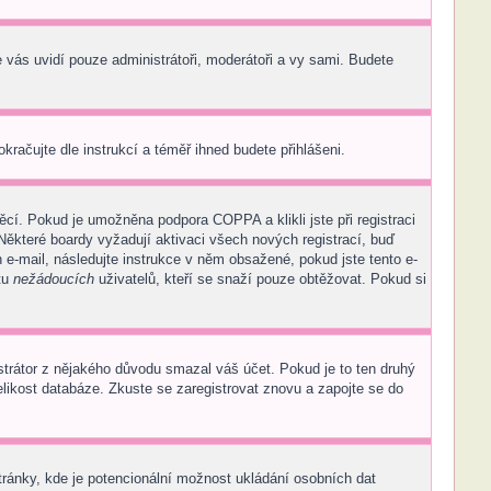
e vás uvidí pouze administrátoři, moderátoři a vy sami. Budete
okračujte dle instrukcí a téměř ihned budete přihlášeni.
cí. Pokud je umožněna podpora COPPA a klikli jste při registraci
Některé boardy vyžadují aktivaci všech nových registrací, buď
n e-mail, následujte instrukce v něm obsažené, pokud jste tento e-
tu
nežádoucích
uživatelů, kteří se snaží pouze obtěžovat. Pokud si
nistrátor z nějakého důvodu smazal váš účet. Pokud je to ten druhý
velikost databáze. Zkuste se zaregistrovat znovu a zapojte se do
tránky, kde je potencionální možnost ukládání osobních dat