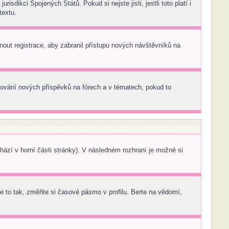
sdikci Spojených Států. Pokud si nejste jisti, jestli toto platí i
textu.
pnout registrace, aby zabranil přístupu nových návštěvníků na
edování nových příspěvků na fórech a v tématech, pokud to
ází v horní části stránky). V následném rozhraní je možné si
 to tak, změňte si časové pásmo v profilu. Berte na vědomí,