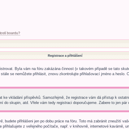
tostí boardu?
Registrace a přihlášení
egistrovat. Byla vám na fóru zakázána činnost (v takovém případě se tato skut
 a stále se nemůžete přihlásit, znovu zkontrolujte přihlašovací jméno a heslo.
trovat ke vkládání příspěvků. Samozřejmě, že registrace vám dá přístup k os
í do skupin, atd. Vřele vám tedy registraci doporučujeme. Zabere to jen pár c
vě
, budete přihlášeni jen po dobu práce na fóru. Toto má zabránit zneužití vaš
přihlašujete z veřejného počítače, např. v knihovně, internetové kavárně, uni