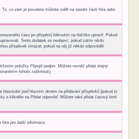
. To, co vám je povoleno můžete vidět na spodní části fóra nebo
 omezeného času po přispění) kliknutím na tlačítko
upravit
. Pokud
 upravovali. Tento dodatek se neobjeví, pokud zatím nikdo
mohou příspěvek smazat, pokud na něj již někdo odpověděl.
atržením položky
Připojit podpis
. Můžete rovněž přidat stejný
traněním tohoto zaškrtnutí).
at hlasování
pod hlavním oknem na přidávání příspěvků (pokud to
zky a klikněte na
Přidat odpověď
. Můžete také přidat časový limit
 fóra pro další informace.