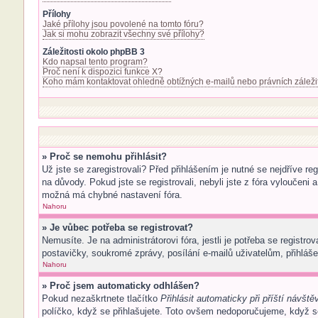
Přílohy
Jaké přílohy jsou povolené na tomto fóru?
Jak si mohu zobrazit všechny své přílohy?
Záležitosti okolo phpBB 3
Kdo napsal tento program?
Proč není k dispozici funkce X?
Koho mám kontaktovat ohledně obtížných e-mailů nebo právních záleži
» Proč se nemohu přihlásit?
Už jste se zaregistrovali? Před přihlášením je nutné se nejdříve r
na důvody. Pokud jste se registrovali, nebyli jste z fóra vyloučeni
možná má chybné nastavení fóra.
Nahoru
» Je vůbec potřeba se registrovat?
Nemusíte. Je na administrátorovi fóra, jestli je potřeba se regis
postavičky, soukromé zprávy, posílání e-mailů uživatelům, přihlášen
Nahoru
» Proč jsem automaticky odhlášen?
Pokud nezaškrtnete tlačítko
Přihlásit automaticky při příští návště
políčko, když se přihlašujete. Toto ovšem nedoporučujeme, když se 