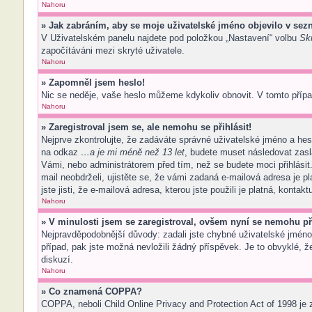
Nahoru
» Jak zabráním, aby se moje uživatelské jméno objevilo v se
V Uživatelském panelu najdete pod položkou „Nastavení“ volbu
Skr
započítáváni mezi skryté uživatele.
Nahoru
» Zapomněl jsem heslo!
Nic se neděje, vaše heslo můžeme kdykoliv obnovit. V tomto přípa
Nahoru
» Zaregistroval jsem se, ale nemohu se přihlásit!
Nejprve zkontrolujte, že zadáváte správné uživatelské jméno a hes
na odkaz
…a je mi méně než 13 let
, budete muset následovat zasl
Vámi, nebo administrátorem před tím, než se budete moci přihlásit.
mail neobdrželi, ujistěte se, že vámi zadaná e-mailová adresa je
jste jisti, že e-mailová adresa, kterou jste použili je platná, kontak
Nahoru
» V minulosti jsem se zaregistroval, ovšem nyní se nemohu při
Nejpravděpodobnější důvody: zadali jste chybné uživatelské jméno n
případ, pak jste možná nevložili žádný příspěvek. Je to obvyklé, že
diskuzí.
Nahoru
» Co znamená COPPA?
COPPA, neboli Child Online Privacy and Protection Act of 1998 je 