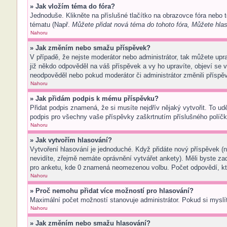
» Jak vložím téma do fóra?
Jednoduše. Klikněte na příslušné tlačítko na obrazovce fóra nebo 
tématu (Např.
Můžete přidat nová téma do tohoto fóra, Můžete hlas
Nahoru
» Jak změním nebo smažu příspěvek?
V případě, že nejste moderátor nebo administrátor, tak můžete upr
již někdo odpověděl na váš příspěvek a vy ho upravíte, objeví se v
neodpověděl nebo pokud moderátor či administrátor změnili příspěv
Nahoru
» Jak přidám podpis k mému příspěvku?
Přidat podpis znamená, že si musíte nejdřív nějaký vytvořit. To ud
podpis pro všechny vaše příspěvky zaškrtnutím příslušného políčk
Nahoru
» Jak vytvořím hlasování?
Vytvoření hlasování je jednoduché. Když přidáte nový příspěvek (n
nevidíte, zřejmě nemáte oprávnění vytvářet ankety). Měli byste z
pro anketu, kde 0 znamená neomezenou volbu. Počet odpovědí, kte
Nahoru
» Proč nemohu přidat více možností pro hlasování?
Maximální počet možností stanovuje administrátor. Pokud si myslít
Nahoru
» Jak změním nebo smažu hlasování?