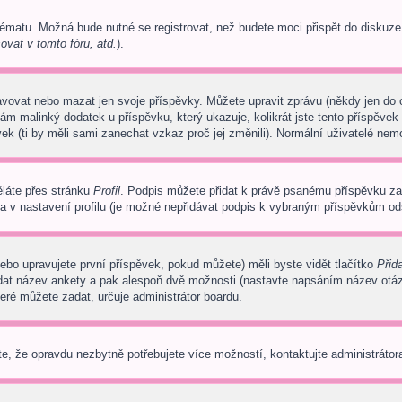
tématu. Možná bude nutné se registrovat, než budete moci přispět do diskuze
ovat v tomto fóru, atd.
).
avovat nebo mazat jen svoje příspěvky. Můžete upravit zprávu (někdy jen do
ám malinký dodatek u příspěvku, který ukazuje, kolikrát jste tento příspěvek
ek (ti by měli sami zanechat vzkaz proč jej změnili). Normální uživatelé ne
ěláte přes stránku
Profil
. Podpis můžete přidat k právě psanému příspěvku z
a v nastavení profilu (je možné nepřidávat podpis k vybraným příspěvkům ods
ebo upravujete první příspěvek, pokud můžete) měli byste vidět tlačítko
Přid
adat název ankety a pak alespoň dvě možnosti (nastavte napsáním název otá
ré můžete zadat, určuje administrátor boardu.
e, že opravdu nezbytně potřebujete více možností, kontaktujte administrátora