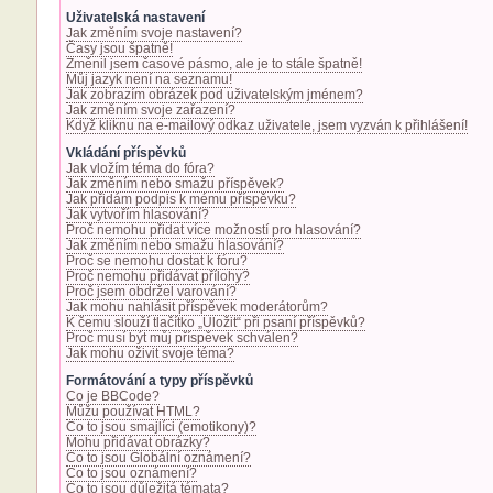
Uživatelská nastavení
Jak změním svoje nastavení?
Časy jsou špatně!
Změnil jsem časové pásmo, ale je to stále špatně!
Můj jazyk není na seznamu!
Jak zobrazím obrázek pod uživatelským jménem?
Jak změním svoje zařazení?
Když kliknu na e-mailový odkaz uživatele, jsem vyzván k přihlášení!
Vkládání příspěvků
Jak vložím téma do fóra?
Jak změním nebo smažu příspěvek?
Jak přidám podpis k mému příspěvku?
Jak vytvořím hlasování?
Proč nemohu přidat více možností pro hlasování?
Jak změním nebo smažu hlasování?
Proč se nemohu dostat k fóru?
Proč nemohu přidávat přílohy?
Proč jsem obdržel varování?
Jak mohu nahlásit příspěvek moderátorům?
K čemu slouží tlačítko „Uložit“ při psaní příspěvků?
Proč musí být můj příspěvek schválen?
Jak mohu oživit svoje téma?
Formátování a typy příspěvků
Co je BBCode?
Můžu používat HTML?
Co to jsou smajlíci (emotikony)?
Mohu přidávat obrázky?
Co to jsou Globální oznámení?
Co to jsou oznámení?
Co to jsou důležitá témata?