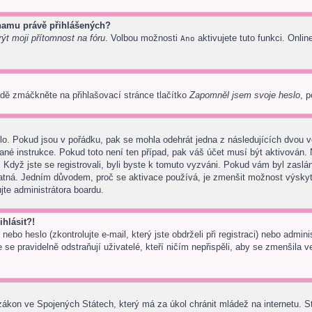
znamu právě přihlášených?
ýt moji přítomnost na fóru
. Volbou možnosti
aktivujete tuto funkci. Onlin
Ano
dě zmáčkněte na přihlašovací stránce tlačítko
Zapomněl jsem svoje heslo
, p
lo. Pokud jsou v pořádku, pak se mohla odehrát jedna z následujících dvou vě
ané instrukce. Pokud toto není ten případ, pak váš účet musí být aktivován. 
 Když jste se registrovali, byli byste k tomuto vyzváni. Pokud vám byl zaslá
 platná. Jedním důvodem, proč se aktivace používá, je zmenšit možnost výsky
tujte administrátora boardu.
hlásit?!
ebo heslo (zkontrolujte e-mail, který jste obdrželi při registraci) nebo admi
 se pravidelně odstraňují uživatelé, kteří ničím nepřispěli, aby se zmenšila 
zákon ve Spojených Státech, který má za úkol chránit mládež na internetu. S