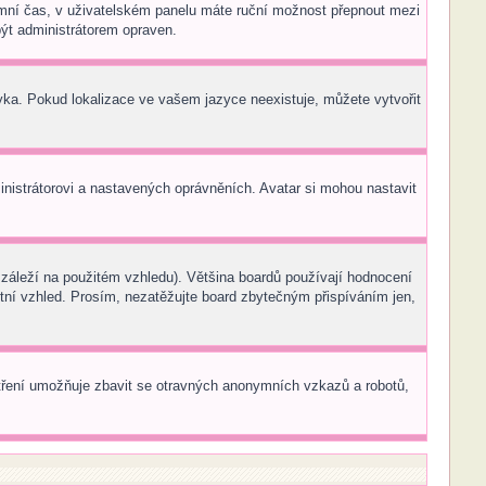
 zimní čas, v uživatelském panelu máte ruční možnost přepnout mezi
ýt administrátorem opraven.
zyka. Pokud lokalizace ve vašem jazyce neexistuje, můžete vytvořit
inistrátorovi a nastavených oprávněních. Avatar si mohou nastavit
záleží na použitém vzhledu). Většina boardů používají hodnocení
áštní vzhled. Prosím, nezatěžujte board zbytečným přispíváním jen,
patření umožňuje zbavit se otravných anonymních vzkazů a robotů,