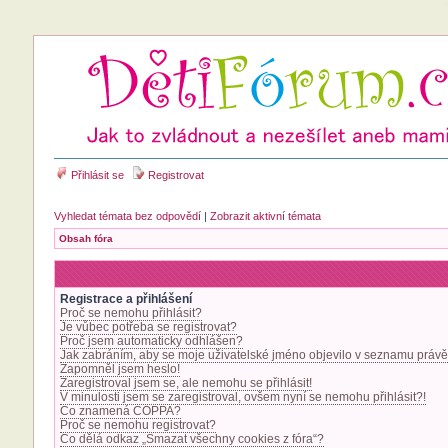
Přihlásit se
Registrovat
Vyhledat témata bez odpovědí
|
Zobrazit aktivní témata
Obsah fóra
Registrace a přihlášení
Proč se nemohu přihlásit?
Je vůbec potřeba se registrovat?
Proč jsem automaticky odhlášen?
Jak zabráním, aby se moje uživatelské jméno objevilo v seznamu právě
Zapomněl jsem heslo!
Zaregistroval jsem se, ale nemohu se přihlásit!
V minulosti jsem se zaregistroval, ovšem nyní se nemohu přihlásit?!
Co znamená COPPA?
Proč se nemohu registrovat?
Co dělá odkaz „Smazat všechny cookies z fóra“?