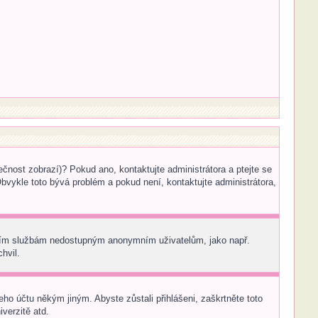
ečnost zobrazí)? Pokud ano, kontaktujte administrátora a ptejte se
 Obvykle toto bývá problém a pokud není, kontaktujte administrátora,
tatním službám nedostupným anonymním uživatelům, jako např.
hvil.
eho účtu někým jiným. Abyste zůstali přihlášeni, zaškrtněte toto
verzitě atd.