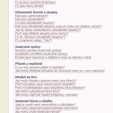
Co to jsou uzamčená témata?
Co jsou ikony témat?
Uživatelské úrovně a skupiny
Kdo jsou administrátoři?
Kdo jsou moderátoři?
Co jsou uživatelské skupiny?
Kde jsou uživatelské skupiny a jak se mohu do některé zařadit?
Jak se stanu moderátorem uživatelské skupiny?
Proč mají některé skupiny jinou barvu?
Co je „Výchozí uživatelská skupina“?
Co znamená odkaz „Tým“?
Soukromé zprávy
Nemůžu posílat soukromé zprávy!
Dostávám nechtěné soukromé zprávy!
Dostal jsem spamový a obtížný e-mail od někoho z fóra!
Přátelé a nepřátelé
Co je můj seznam přátel a nepřátel?
Jak mohu přidávat uživatele do seznamů nebo je z nich odebírat?
Hledání na fóru
Jak mohu hledat v jednom nebo více fórech?
Proč můj dotaz vrací nulový počet výsledků?
Proč mi vyhledávání vrací prázdnou bílou stránku!?
Jak mohu vyhledávat členy fóra?
Jak mohu najít své vlastní příspěvky a témata?
Sledování témat a záložky
Jaký je rozdíl mezi sledováním a záložkami?
Jak mohu sledovat zvolená témata nebo fóra?
Jak mohu zrušit sledování témat?