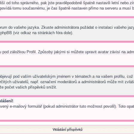
s liší od toho správného, pak jste pravděpodobně špatně nastavili letní nebo
ovídá tomu současnému, je čas špatně nastaven přímo na serveru a musí b
 fórum do vašeho jazyka. Zkuste administrátora požádat o instalaci vašeho ja
phpBB (viz odkaz na stránkách fóra dole).
pod záložkou Profil. Způsoby jakými si můžete upravit avatar závisí na adm
bjevují pod vaším uživatelským jménem v tématech a na vašem profilu, což 
 určitých uživatelů, např. označení moderátorů a administrátorů může mít zvl
e počet vašich příspěvků snížit.
lášení!
avený e-mailový formulář (pokud administrátor tuto možnost povolil). Toto o
Vkládání příspěvků