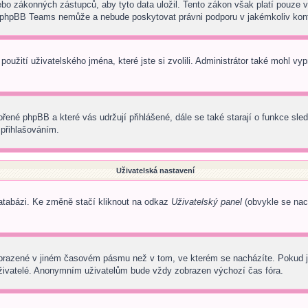
o zákonných zástupců, aby tyto data uložil. Tento zákon však platí pouze v juri
 phpBB Teams nemůže a nebude poskytovat právni podporu v jakémkoliv kon
oužití uživatelského jména, které jste si zvolili. Administrátor také mohl vy
ořené phpBB a které vás udržují přihlášené, dále se také starají o funkce sl
 přihlašováním.
Uživatelská nastavení
databázi. Ke změně stačí kliknout na odkaz
Uživatelský panel
(obvykle se nach
obrazené v jiném časovém pásmu než v tom, ve kterém se nacházíte. Pokud je
uživatelé. Anonymním uživatelům bude vždy zobrazen výchozí čas fóra.