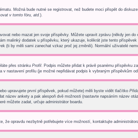
tématu. Možná bude nutné se registrovat, než budete moci přispět do diskuze
ovat v tomto fóru, atd.
).
avovat nebo mazat jen svoje příspěvky. Můžete upravit zprávu (někdy jen do
ám malinký dodatek u příspěvku, který ukazuje, kolikrát jste tento příspěvek
ek (ti by měli sami zanechat vzkaz proč jej změnili). Normální uživatelé ne
ěláte přes stránku
Profil
. Podpis můžete přidat k právě psanému příspěvku z
a v nastavení profilu (je možné nepřidávat podpis k vybraným příspěvkům ods
ebo upravujete první příspěvek, pokud můžete) měli byste vidět tlačítko
Přid
adat název ankety a pak alespoň dvě možnosti (nastavte napsáním název otá
ré můžete zadat, určuje administrátor boardu.
e, že opravdu nezbytně potřebujete více možností, kontaktujte administrátora