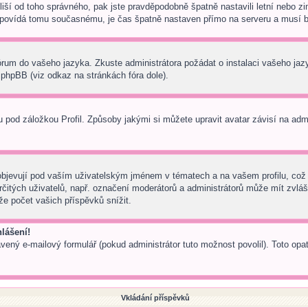
s liší od toho správného, pak jste pravděpodobně špatně nastavili letní nebo
ovídá tomu současnému, je čas špatně nastaven přímo na serveru a musí b
 fórum do vašeho jazyka. Zkuste administrátora požádat o instalaci vašeho ja
phpBB (viz odkaz na stránkách fóra dole).
pod záložkou Profil. Způsoby jakými si můžete upravit avatar závisí na adm
bjevují pod vaším uživatelským jménem v tématech a na vašem profilu, což 
 určitých uživatelů, např. označení moderátorů a administrátorů může mít zvl
e počet vašich příspěvků snížit.
lášení!
avený e-mailový formulář (pokud administrátor tuto možnost povolil). Toto o
Vkládání příspěvků