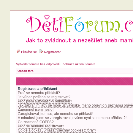
Přihlásit se
Registrovat
Vyhledat témata bez odpovědí
|
Zobrazit aktivní témata
Obsah fóra
Registrace a přihlášení
Proč se nemohu přihlásit?
Je vůbec potřeba se registrovat?
Proč jsem automaticky odhlášen?
Jak zabráním, aby se moje uživatelské jméno objevilo v seznamu právě
Zapomněl jsem heslo!
Zaregistroval jsem se, ale nemohu se přihlásit!
V minulosti jsem se zaregistroval, ovšem nyní se nemohu přihlásit?!
Co znamená COPPA?
Proč se nemohu registrovat?
Co dělá odkaz „Smazat všechny cookies z fóra“?