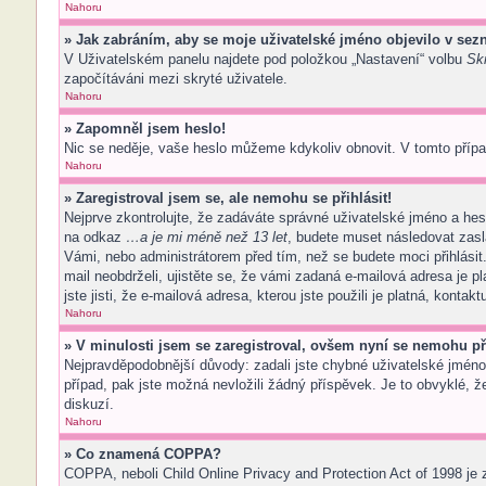
Nahoru
» Jak zabráním, aby se moje uživatelské jméno objevilo v se
V Uživatelském panelu najdete pod položkou „Nastavení“ volbu
Skr
započítáváni mezi skryté uživatele.
Nahoru
» Zapomněl jsem heslo!
Nic se neděje, vaše heslo můžeme kdykoliv obnovit. V tomto přípa
Nahoru
» Zaregistroval jsem se, ale nemohu se přihlásit!
Nejprve zkontrolujte, že zadáváte správné uživatelské jméno a hes
na odkaz
…a je mi méně než 13 let
, budete muset následovat zasl
Vámi, nebo administrátorem před tím, než se budete moci přihlásit.
mail neobdrželi, ujistěte se, že vámi zadaná e-mailová adresa je
jste jisti, že e-mailová adresa, kterou jste použili je platná, kontak
Nahoru
» V minulosti jsem se zaregistroval, ovšem nyní se nemohu při
Nejpravděpodobnější důvody: zadali jste chybné uživatelské jméno n
případ, pak jste možná nevložili žádný příspěvek. Je to obvyklé, že
diskuzí.
Nahoru
» Co znamená COPPA?
COPPA, neboli Child Online Privacy and Protection Act of 1998 je 