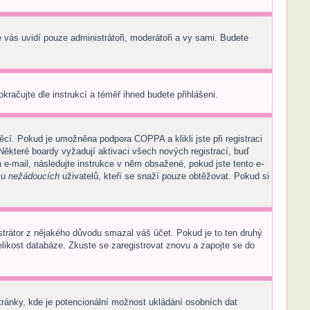
e vás uvidí pouze administrátoři, moderátoři a vy sami. Budete
okračujte dle instrukcí a téměř ihned budete přihlášeni.
cí. Pokud je umožněna podpora COPPA a klikli jste při registraci
Některé boardy vyžadují aktivaci všech nových registrací, buď
n e-mail, následujte instrukce v něm obsažené, pokud jste tento e-
tu
nežádoucích
uživatelů, kteří se snaží pouze obtěžovat. Pokud si
nistrátor z nějakého důvodu smazal váš účet. Pokud je to ten druhý
velikost databáze. Zkuste se zaregistrovat znovu a zapojte se do
tránky, kde je potencionální možnost ukládání osobních dat