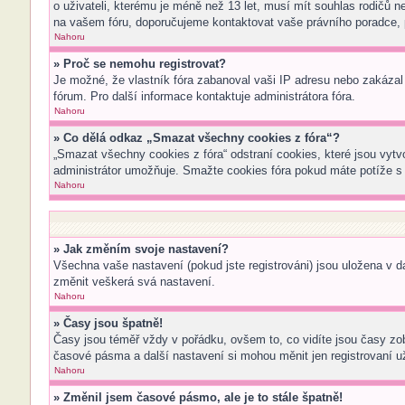
o uživateli, kterému je méně než 13 let, musí mít souhlas rodičů neb
na vašem fóru, doporučujeme kontaktovat vaše právního poradce,
Nahoru
» Proč se nemohu registrovat?
Je možné, že vlastník fóra zabanoval vaši IP adresu nebo zakázal p
fórum. Pro další informace kontaktuje administrátora fóra.
Nahoru
» Co dělá odkaz „Smazat všechny cookies z fóra“?
„Smazat všechny cookies z fóra“ odstraní cookies, které jsou vytv
administrátor umožňuje. Smažte cookies fóra pokud máte potíže s
Nahoru
» Jak změním svoje nastavení?
Všechna vaše nastavení (pokud jste registrováni) jsou uložena v 
změnit veškerá svá nastavení.
Nahoru
» Časy jsou špatně!
Časy jsou téměř vždy v pořádku, ovšem to, co vidíte jsou časy z
časové pásma a další nastavení si mohou měnit jen registrovaní 
Nahoru
» Změnil jsem časové pásmo, ale je to stále špatně!