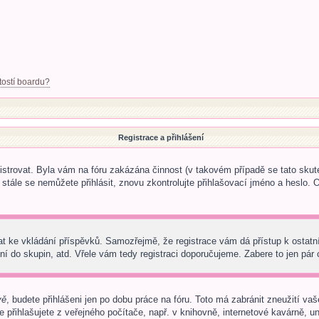
tostí boardu?
Registrace a přihlášení
egistrovat. Byla vám na fóru zakázána činnost (v takovém případě se tato skut
 a stále se nemůžete přihlásit, znovu zkontrolujte přihlašovací jméno a heslo.
trovat ke vkládání příspěvků. Samozřejmě, že registrace vám dá přístup k os
í do skupin, atd. Vřele vám tedy registraci doporučujeme. Zabere to jen pár c
vě
, budete přihlášeni jen po dobu práce na fóru. Toto má zabránit zneužití vaš
přihlašujete z veřejného počítače, např. v knihovně, internetové kavárně, uni