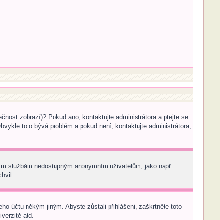
ečnost zobrazí)? Pokud ano, kontaktujte administrátora a ptejte se
 Obvykle toto bývá problém a pokud není, kontaktujte administrátora,
tatním službám nedostupným anonymním uživatelům, jako např.
hvil.
eho účtu někým jiným. Abyste zůstali přihlášeni, zaškrtněte toto
verzitě atd.