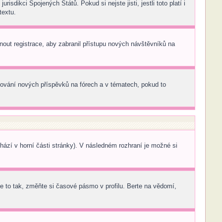
sdikci Spojených Států. Pokud si nejste jisti, jestli toto platí i
textu.
pnout registrace, aby zabranil přístupu nových návštěvníků na
edování nových příspěvků na fórech a v tématech, pokud to
ází v horní části stránky). V následném rozhraní je možné si
 to tak, změňte si časové pásmo v profilu. Berte na vědomí,