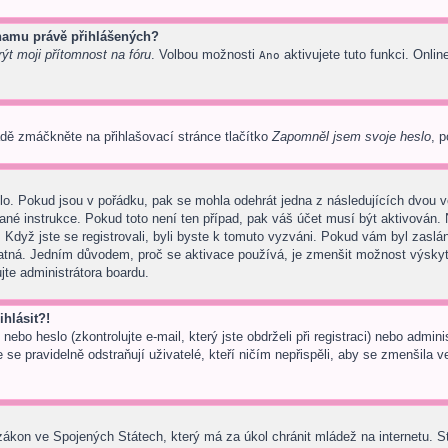
znamu právě přihlášených?
ýt moji přítomnost na fóru
. Volbou možnosti
aktivujete tuto funkci. Onlin
Ano
dě zmáčkněte na přihlašovací stránce tlačítko
Zapomněl jsem svoje heslo
, p
lo. Pokud jsou v pořádku, pak se mohla odehrát jedna z následujících dvou vě
ané instrukce. Pokud toto není ten případ, pak váš účet musí být aktivován. 
 Když jste se registrovali, byli byste k tomuto vyzváni. Pokud vám byl zaslá
 platná. Jedním důvodem, proč se aktivace používá, je zmenšit možnost výsky
tujte administrátora boardu.
hlásit?!
ebo heslo (zkontrolujte e-mail, který jste obdrželi při registraci) nebo admi
 se pravidelně odstraňují uživatelé, kteří ničím nepřispěli, aby se zmenšila 
zákon ve Spojených Státech, který má za úkol chránit mládež na internetu. S