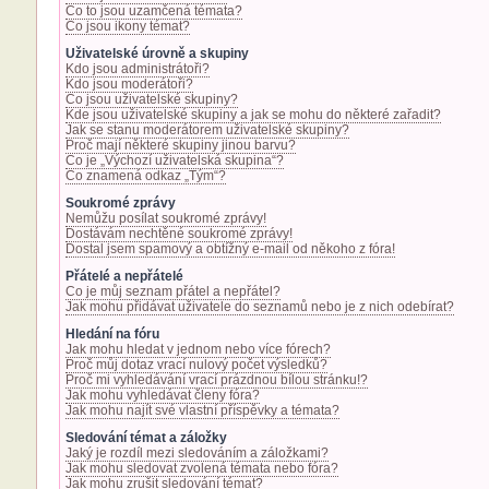
Co to jsou uzamčená témata?
Co jsou ikony témat?
Uživatelské úrovně a skupiny
Kdo jsou administrátoři?
Kdo jsou moderátoři?
Co jsou uživatelské skupiny?
Kde jsou uživatelské skupiny a jak se mohu do některé zařadit?
Jak se stanu moderátorem uživatelské skupiny?
Proč mají některé skupiny jinou barvu?
Co je „Výchozí uživatelská skupina“?
Co znamená odkaz „Tým“?
Soukromé zprávy
Nemůžu posílat soukromé zprávy!
Dostávám nechtěné soukromé zprávy!
Dostal jsem spamový a obtížný e-mail od někoho z fóra!
Přátelé a nepřátelé
Co je můj seznam přátel a nepřátel?
Jak mohu přidávat uživatele do seznamů nebo je z nich odebírat?
Hledání na fóru
Jak mohu hledat v jednom nebo více fórech?
Proč můj dotaz vrací nulový počet výsledků?
Proč mi vyhledávání vrací prázdnou bílou stránku!?
Jak mohu vyhledávat členy fóra?
Jak mohu najít své vlastní příspěvky a témata?
Sledování témat a záložky
Jaký je rozdíl mezi sledováním a záložkami?
Jak mohu sledovat zvolená témata nebo fóra?
Jak mohu zrušit sledování témat?