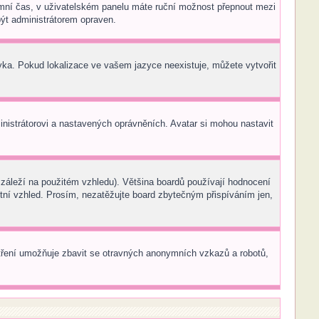
 zimní čas, v uživatelském panelu máte ruční možnost přepnout mezi
ýt administrátorem opraven.
zyka. Pokud lokalizace ve vašem jazyce neexistuje, můžete vytvořit
inistrátorovi a nastavených oprávněních. Avatar si mohou nastavit
záleží na použitém vzhledu). Většina boardů používají hodnocení
áštní vzhled. Prosím, nezatěžujte board zbytečným přispíváním jen,
patření umožňuje zbavit se otravných anonymních vzkazů a robotů,