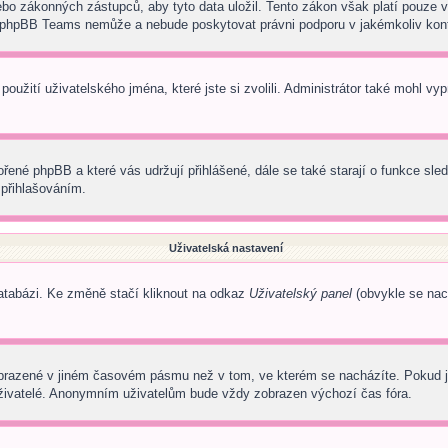
o zákonných zástupců, aby tyto data uložil. Tento zákon však platí pouze v juri
 phpBB Teams nemůže a nebude poskytovat právni podporu v jakémkoliv kon
oužití uživatelského jména, které jste si zvolili. Administrátor také mohl vy
ořené phpBB a které vás udržují přihlášené, dále se také starají o funkce sl
 přihlašováním.
Uživatelská nastavení
databázi. Ke změně stačí kliknout na odkaz
Uživatelský panel
(obvykle se nach
obrazené v jiném časovém pásmu než v tom, ve kterém se nacházíte. Pokud je
uživatelé. Anonymním uživatelům bude vždy zobrazen výchozí čas fóra.