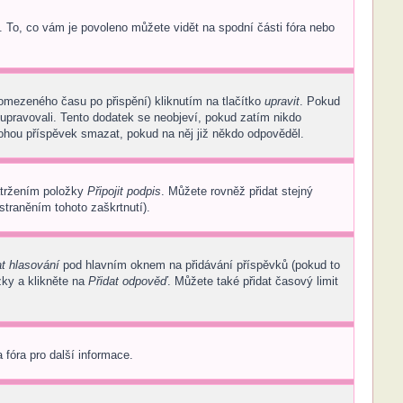
. To, co vám je povoleno můžete vidět na spodní části fóra nebo
 omezeného času po přispění) kliknutím na tlačítko
upravit
. Pokud
 upravovali. Tento dodatek se neobjeví, pokud zatím nikdo
mohou příspěvek smazat, pokud na něj již někdo odpověděl.
atržením položky
Připojit podpis
. Můžete rovněž přidat stejný
traněním tohoto zaškrtnutí).
at hlasování
pod hlavním oknem na přidávání příspěvků (pokud to
zky a klikněte na
Přidat odpověď
. Můžete také přidat časový limit
 fóra pro další informace.