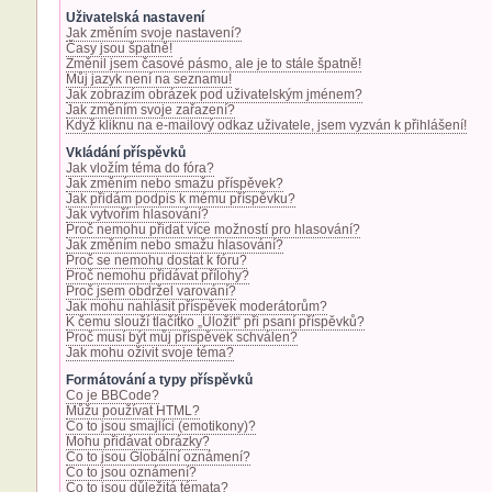
Uživatelská nastavení
Jak změním svoje nastavení?
Časy jsou špatně!
Změnil jsem časové pásmo, ale je to stále špatně!
Můj jazyk není na seznamu!
Jak zobrazím obrázek pod uživatelským jménem?
Jak změním svoje zařazení?
Když kliknu na e-mailový odkaz uživatele, jsem vyzván k přihlášení!
Vkládání příspěvků
Jak vložím téma do fóra?
Jak změním nebo smažu příspěvek?
Jak přidám podpis k mému příspěvku?
Jak vytvořím hlasování?
Proč nemohu přidat více možností pro hlasování?
Jak změním nebo smažu hlasování?
Proč se nemohu dostat k fóru?
Proč nemohu přidávat přílohy?
Proč jsem obdržel varování?
Jak mohu nahlásit příspěvek moderátorům?
K čemu slouží tlačítko „Uložit“ při psaní příspěvků?
Proč musí být můj příspěvek schválen?
Jak mohu oživit svoje téma?
Formátování a typy příspěvků
Co je BBCode?
Můžu používat HTML?
Co to jsou smajlíci (emotikony)?
Mohu přidávat obrázky?
Co to jsou Globální oznámení?
Co to jsou oznámení?
Co to jsou důležitá témata?