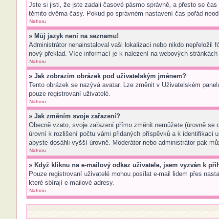
Jste si jisti, že jste zadali časové pásmo správně, a přesto se ča
těmito dvěma časy. Pokud po správném nastavení čas pořád neodp
Nahoru
» Můj jazyk není na seznamu!
Administrátor nenainstaloval vaši lokalizaci nebo nikdo nepřeložil
nový překlad. Více informací je k nalezení na webových stránkách 
Nahoru
» Jak zobrazím obrázek pod uživatelským jménem?
Tento obrázek se nazývá avatar. Lze změnit v Uživatelském panelu 
pouze registrovaní uživatelé.
Nahoru
» Jak změním svoje zařazení?
Obecně vzato, svoje zařazení přímo změnit nemůžete (úrovně se o
úrovní k rozlišení počtu vámi přidaných příspěvků a k identifikaci
abyste dosáhli vyšší úrovně. Moderátor nebo administrátor pak můž
Nahoru
» Když kliknu na e-mailový odkaz uživatele, jsem vyzván k přih
Pouze registrovaní uživatelé mohou posílat e-mail lidem přes nast
které sbírají e-mailové adresy.
Nahoru