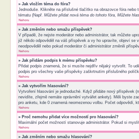
» Jak vložím téma do fóra?
Jednoduše. Klikněte na příslušné tlačítko na obrazovce fóra nebo 
tématu (Např.
Můžete přidat nová téma do tohoto fóra, Můžete hlas
Nahoru
» Jak změním nebo smažu příspěvek?
V případě, že nejste moderátor nebo administrátor, tak můžete upr
již někdo odpověděl na váš příspěvek a vy ho upravíte, objeví se v
neodpověděl nebo pokud moderátor či administrátor změnili příspěv
Nahoru
» Jak přidám podpis k mému příspěvku?
Přidat podpis znamená, že si musíte nejdřív nějaký vytvořit. To ud
podpis pro všechny vaše příspěvky zaškrtnutím příslušného políčk
Nahoru
» Jak vytvořím hlasování?
Vytvoření hlasování je jednoduché. Když přidáte nový příspěvek (n
nevidíte, zřejmě nemáte oprávnění vytvářet ankety). Měli byste z
pro anketu, kde 0 znamená neomezenou volbu. Počet odpovědí, kte
Nahoru
» Proč nemohu přidat více možností pro hlasování?
Maximální počet možností stanovuje administrátor. Pokud si myslít
Nahoru
» Jak změním nebo smažu hlasování?