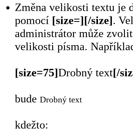
Změna velikosti textu j
pomocí
[size=][/size]
. Ve
administrátor může zvoli
velikosti písma. Napříkla
[size=75]
Drobný text
[/si
bude
Drobný text
kdežto: