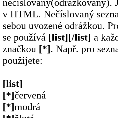
nečíslovaný(odrážkovaný). Js
v HTML. Nečíslovaný sezna
sebou uvozené odrážkou. Pr
se používá
[list][/list]
a kaž
značkou
[*]
. Např. pro sezn
použijete:
[list]
[*]
červená
[*]
modrá