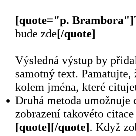
[quote="p. Brambora"]
bude zde
[/quote]
Výsledná výstup by přida
samotný text. Pamatujte,
kolem jména, které cituje
Druhá metoda umožnuje ci
zobrazení takovéto citace
[quote][/quote]
. Když zo