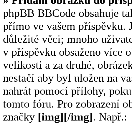
» Přidání obrázku do přís
phpBB BBCode obsahuje tak
přímo ve vašem příspěvku. J
důležité věci; mnoho uživat
v příspěvku obsaženo více 
velikosti a za druhé, obráze
nestačí aby byl uložen na va
nahrát pomocí přílohy, poku
tomto fóru. Pro zobrazení ob
značky
[img][/img]
. Např.: