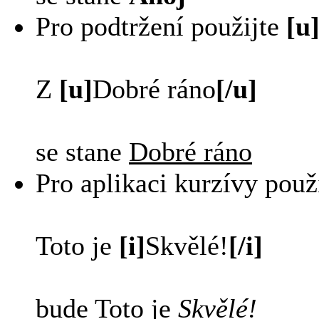
Pro podtržení použijte
[u]
Z
[u]
Dobré ráno
[/u]
se stane
Dobré ráno
Pro aplikaci kurzívy použ
Toto je
[i]
Skvělé!
[/i]
bude Toto je
Skvělé!