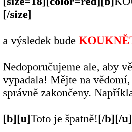
[size=18][color=red][b]
KO
[/size]
KOUKNĚT
a výsledek bude
Nedoporučujeme ale, aby vět
vypadala! Mějte na vědomí, 
správně zakončeny. Například
[b][u]
Toto je špatně!
[/b][/u]