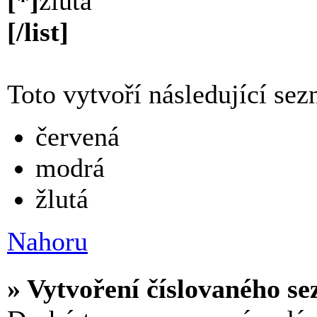
[*]
žlutá
[/list]
Toto vytvoří následující se
červená
modrá
žlutá
Nahoru
» Vytvoření číslovaného s