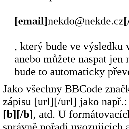
[email]
nekdo@nekde.cz
[
, který bude ve výsledku 
anebo můžete naspat jen 
bude to automaticky pře
Jako všechny BBCode značky
zápisu [url][/url] jako např.
[b][/b]
, atd. U formátovacíc
správně pořadí uvozujících 