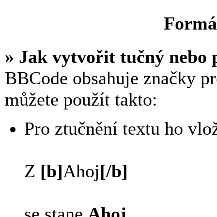
Formát
» Jak vytvořit tučný nebo 
BBCode obsahuje značky pro
můžete použít takto:
Pro ztučnění textu ho vl
Z
[b]
Ahoj
[/b]
se stane
Ahoj