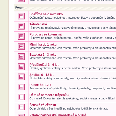
Volná diskuze na vše co Vás napadne! Pro dobrou i tu horší náladu.
Fórum
Snažíme se o miminko
Otěhotnění, testy, neplodnost, interupce. Rady a doporučení. Jména
Těhotenství
Příprava na rodičovství, rizikové těhotenství, nevolnosti, sex v těhot
Porod a vše kolem něj
Příprava na porod, průběh porodu, potíže, Vaše zkušenost, pobyt v 
Miminka do 1 roku
Mateřská "dovolená". Jak rostou? Vaše problémy a zkušenosti s mi
Batolata 2 - 3 roky
Mateřská "dovolená". Jak rostou? Vaše problémy a zkušenosti s bat
Předškoláci 3 - 6 let
Školka, výchova, vztahy s dětmi, nadání. Vaše problémy a zkušenost
Školáci 6 - 12 let
Školní léta, vztahy s kamarády, kroužky, nadání, učení, chování. Va
Puberťáci 12 +
Jak nezešílet /:-) Výběr školy, chování, průšvihy, dospívání, problé
Dětské nemoci a trápení :-(
Co mu je? Očkování, alergie a ekzémy, zoubky, úrazy a pády, lékaři
Ženské záležitosti
Od prohlídek a šestinedělí po nejchoulostivější ženská témata.
Vztahy partnerské, manželské a ty jiné