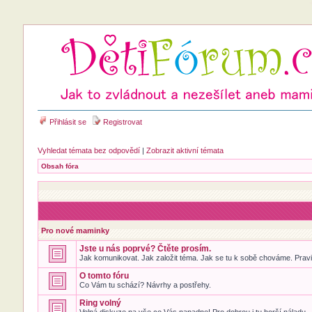
Přihlásit se
Registrovat
Vyhledat témata bez odpovědí
|
Zobrazit aktivní témata
Obsah fóra
Pro nové maminky
Jste u nás poprvé? Čtěte prosím.
Jak komunikovat. Jak založit téma. Jak se tu k sobě chováme. Pravid
O tomto fóru
Co Vám tu schází? Návrhy a postřehy.
Ring volný