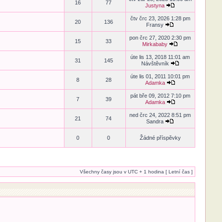
16
77
Justyna
čtv črc 23, 2026 1:28 pm
20
136
Fransy
pon črc 27, 2020 2:30 pm
15
33
Mirkababy
úte lis 13, 2018 11:01 am
31
145
Návštěvník
úte lis 01, 2011 10:01 pm
8
28
Adamka
pát bře 09, 2012 7:10 pm
7
39
Adamka
ned črc 24, 2022 8:51 pm
21
74
Sandra
0
0
Žádné příspěvky
Všechny časy jsou v UTC + 1 hodina [ Letní čas ]