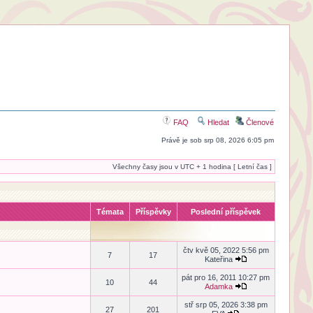
FAQ
Hledat
Členové
Právě je sob srp 08, 2026 6:05 pm
Všechny časy jsou v UTC + 1 hodina [ Letní čas ]
Témata
Příspěvky
Poslední příspěvek
čtv kvě 05, 2022 5:56 pm
7
17
Kateřina
pát pro 16, 2011 10:27 pm
10
44
Adamka
stř srp 05, 2026 3:38 pm
27
201