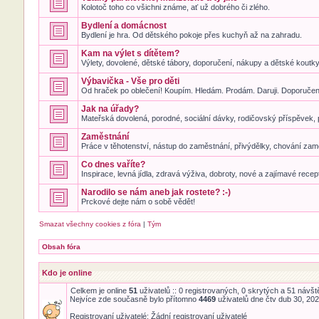
Kolotoč toho co všichni známe, ať už dobrého či zlého.
Bydlení a domácnost
Bydlení je hra. Od dětského pokoje přes kuchyň až na zahradu.
Kam na výlet s dítětem?
Výlety, dovolené, dětské tábory, doporučení, nákupy a dětské koutky. 
Výbavička - Vše pro děti
Od hraček po oblečení! Koupím. Hledám. Prodám. Daruji. Doporučení
Jak na úřady?
Mateřská dovolená, porodné, sociální dávky, rodičovský příspěvek, 
Zaměstnání
Práce v těhotenství, nástup do zaměstnání, přivýdělky, chování zam
Co dnes vaříte?
Inspirace, levná jídla, zdravá výživa, dobroty, nové a zajímavé recep
Narodilo se nám aneb jak rostete? :-)
Prckové dejte nám o sobě vědět!
Smazat všechny cookies z fóra
|
Tým
Obsah fóra
Kdo je online
Celkem je online
51
uživatelů :: 0 registrovaných, 0 skrytých a 51 návště
Nejvíce zde současně bylo přítomno
4469
uživatelů dne čtv dub 30, 20
Registrovaní uživatelé: Žádní registrovaní uživatelé