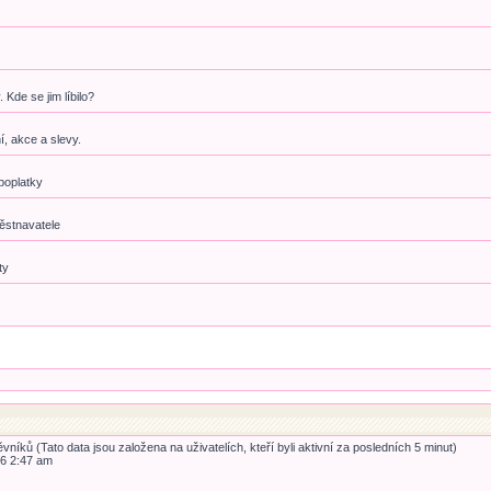
Kde se jim líbilo?
, akce a slevy.
poplatky
ěstnavatele
ty
vníků (Tato data jsou založena na uživatelích, kteří byli aktivní za posledních 5 minut)
26 2:47 am