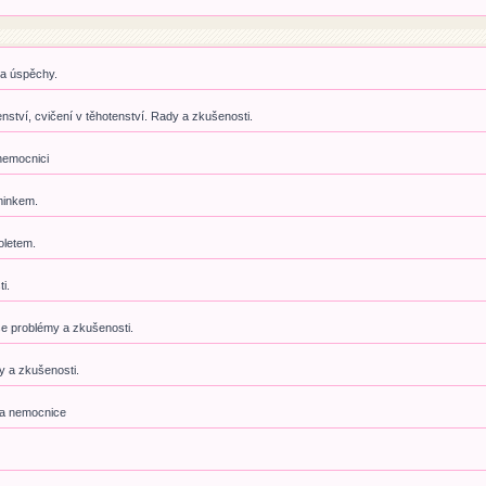
 a úspěchy.
enství, cvičení v těhotenství. Rady a zkušenosti.
nemocnici
minkem.
oletem.
i.
še problémy a zkušenosti.
my a zkušenosti.
 a nemocnice