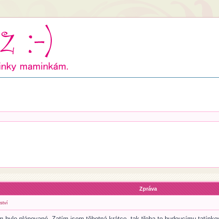
Zpráva
ství
bylo plánované. Zatím jsem těhotná krátce, tak třeba to budoucímu tatínkovi