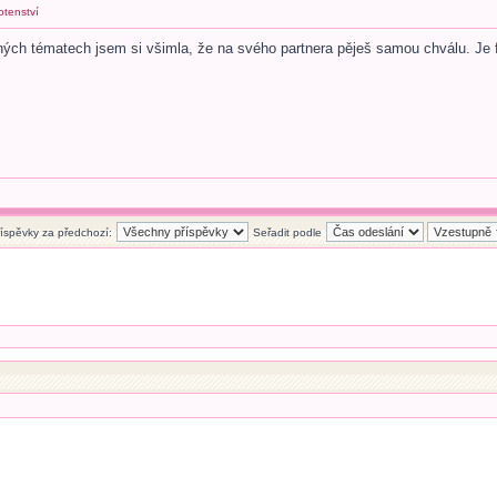
otenství
ch tématech jsem si všimla, že na svého partnera pěješ samou chválu. Je faj
říspěvky za předchozí:
Seřadit podle