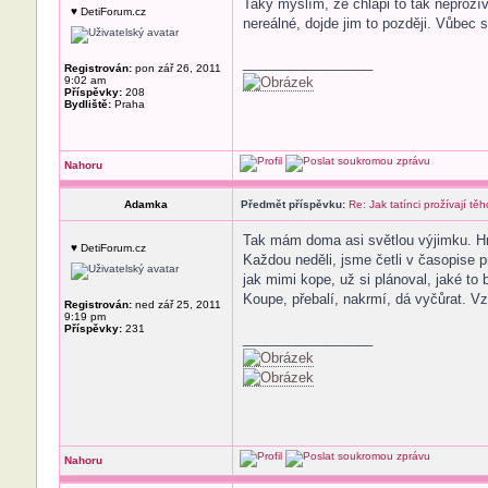
Taky myslím, že chlapi to tak neprožíva
♥ DetiForum.cz
nereálné, dojde jim to později. Vůbec 
_________________
Registrován:
pon zář 26, 2011
9:02 am
Příspěvky:
208
Bydliště:
Praha
Nahoru
Adamka
Předmět příspěvku:
Re: Jak tatínci prožívají těh
Tak mám doma asi světlou výjimku. Hne
♥ DetiForum.cz
Každou neděli, jsme četli v časopise pr
jak mimi kope, už si plánoval, jaké to
Koupe, přebalí, nakrmí, dá vyčůrat. Vz
Registrován:
ned zář 25, 2011
9:19 pm
Příspěvky:
231
_________________
Nahoru