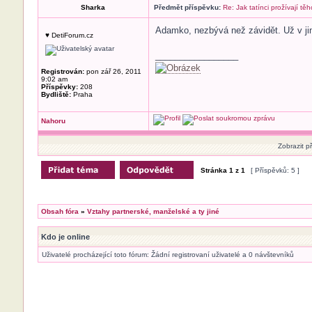
Sharka
Předmět příspěvku:
Re: Jak tatínci prožívají těh
Adamko, nezbývá než závidět. Už v jiný
♥ DetiForum.cz
_________________
Registrován:
pon zář 26, 2011
9:02 am
Příspěvky:
208
Bydliště:
Praha
Nahoru
Zobrazit p
Stránka
1
z
1
[ Příspěvků: 5 ]
Obsah fóra
»
Vztahy partnerské, manželské a ty jiné
Kdo je online
Uživatelé procházející toto fórum: Žádní registrovaní uživatelé a 0 návštevníků