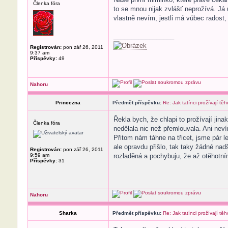
Členka fóra
to se mnou nijak zvlášť neprožívá. Já
vlastně nevím, jestli má vůbec radost,
_________________
Registrován:
pon zář 26, 2011
9:37 am
Příspěvky:
49
Nahoru
Princezna
Předmět příspěvku:
Re: Jak tatínci prožívají těh
Řekla bych, že chlapi to prožívají ji
Členka fóra
nedělala nic než přemlouvala. Ani neví
Přitom nám táhne na třicet, jsme pár le
ale opravdu přišlo, tak taky žádné nad
Registrován:
pon zář 26, 2011
9:59 am
rozladěná a pochybuju, že až otěhotní
Příspěvky:
31
Nahoru
Sharka
Předmět příspěvku:
Re: Jak tatínci prožívají těh