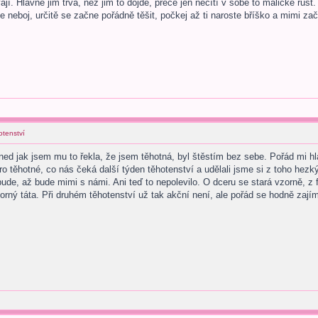
jí. Hlavně jim trvá, než jim to dojde, přece jen necítí v sobě to maličké růst
se neboj, určitě se začne pořádně těšit, počkej až ti naroste bříško a mimi z
otenství
d jak jsem mu to řekla, že jsem těhotná, byl štěstím bez sebe. Pořád mi hlad
o těhotné, co nás čeká další týden těhotenství a udělali jsme si z toho hezký 
 bude, až bude mimi s námi. Ani teď to nepolevilo. O dceru se stará vzorně, z
orný táta. Při druhém těhotenství už tak akční není, ale pořád se hodně zajím