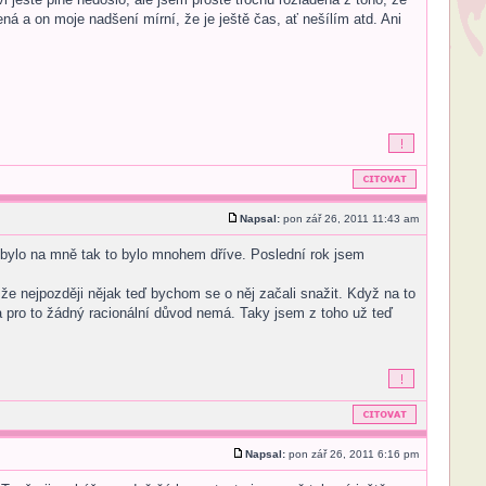
á a on moje nadšení mírní, že je ještě čas, ať nešílím atd. Ani
Napsal:
pon zář 26, 2011 11:43 am
y bylo na mně tak to bylo mnohem dříve. Poslední rok jsem
, že nejpozději nějak teď bychom se o něj začali snažit. Když na to
ska pro to žádný racionální důvod nemá. Taky jsem z toho už teď
Napsal:
pon zář 26, 2011 6:16 pm