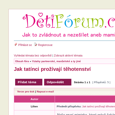
Přihlásit se
Registrovat
Vyhledat témata bez odpovědí
|
Zobrazit aktivní témata
Obsah fóra
»
Vztahy partnerské, manželské a ty jiné
Jak tatínci prožívají těhotenství
Stránka
1
z
1
[ Příspěvků: 5 ]
Verze pro tisk
|
Napsat e-mail
Autor
Lilien
Předmět příspěvku:
Jak tatínci prožívají těhoten
Naše první miminko, které právě čekám 