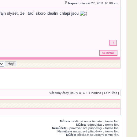
Napsal:
úte zář 27, 2011 10:08 am
n slyšet, že i tací skoro ideální chlapi jsou
Všechny časy jsou v UTC + 1 hodina [ Letní čas ]
Můžete
zakládat nová témata v tomto fóru
Můžete
odpovídat v tomto fóru
Nemůžete
upravovat své příspěvky v tomto fóru
Nemůžete
mazat své příspěvky v tomto fóru
Můžete
přikládat soubory v tomto fóru