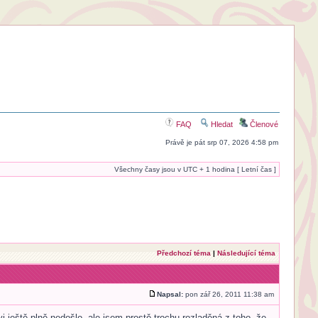
FAQ
Hledat
Členové
Právě je pát srp 07, 2026 4:58 pm
Všechny časy jsou v UTC + 1 hodina [ Letní čas ]
Předchozí téma
|
Následující téma
Napsal:
pon zář 26, 2011 11:38 am
 ještě plně nedošlo, ale jsem prostě trochu rozladěná z toho, že