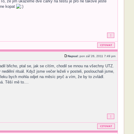
. To, že jim ukážeme dvě čárky na testu je pro ně takové ještě
ačne kopat
Napsal:
pon zář 26, 2011 7:49 pm
il břicho, ptal se, jak se cítím, chodil se mnou na všechny UTZ.
nedělní rituál. Když jsme večer leželi v posteli, poslouchali jsme,
 fleku bych mohla odjet na měsíc pryč a vím, že by to zvládl.
á. Těší mě to....