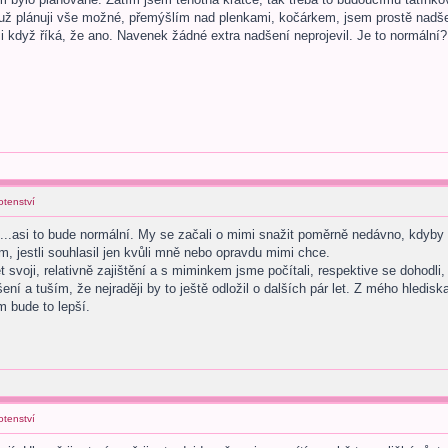
 už plánuji vše možné, přemýšlím nad plenkami, kočárkem, jsem prostě nadšen
 i když říká, že ano. Navenek žádné extra nadšení neprojevil. Je to normální?
otenství
nak...asi to bude normální. My se začali o mimi snažit poměrně nedávno, kdyb
m, jestli souhlasil jen kvůli mně nebo opravdu mimi chce.
t svoji, relativně zajištění a s miminkem jsme počítali, respektive se dohodli
šení a tuším, že nejraději by to ještě odložil o dalších pár let. Z mého hledi
m bude to lepší.
otenství