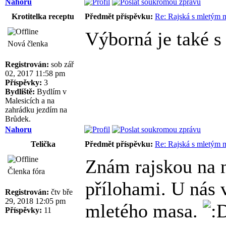
Nahoru
Krotitelka receptu
Předmět příspěvku:
Re: Rajská s mletým
Výborná je také s
Nová členka
Registrován:
sob zář
02, 2017 11:58 pm
Příspěvky:
3
Bydliště:
Bydlím v
Malesicích a na
zahrádku jezdím na
Brůdek.
Nahoru
Telička
Předmět příspěvku:
Re: Rajská s mletým
Znám rajskou na n
Členka fóra
přílohami. U nás v
Registrován:
čtv bře
29, 2018 12:05 pm
mletého masa.
Příspěvky:
11