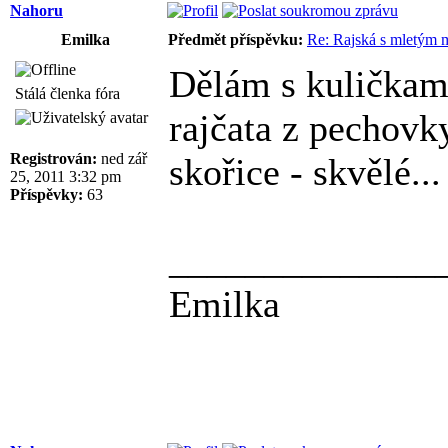
Nahoru
Emilka
Předmět příspěvku:
Re: Rajská s mletým
Dělám s kuličkam
Stálá členka fóra
rajčata z pechovk
Registrován:
ned zář
skořice - skvělé...
25, 2011 3:32 pm
Příspěvky:
63
______________
Emilka