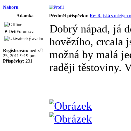
Nahoru
Adamka
Předmět příspěvku:
Re: Rajská s mletým
Dobrý nápad, já d
♥ DetiForum.cz
hovězího, crcala j
Registrován:
ned zář
možná by malá jed
25, 2011 9:19 pm
Příspěvky:
231
raději těstoviny. 
______________