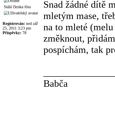
Snad žádné dítě mi
Stálá členka fóra
mletým mase, třeb
Registrován:
ned zář
na to mleté (melu
25, 2011 3:23 pm
Příspěvky:
78
změknout, přidám 
pospíchám, tak pro
______________
Babča