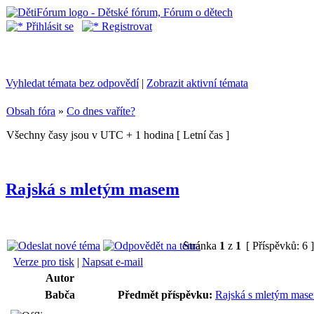
Přihlásit se
Registrovat
Vyhledat témata bez odpovědí
|
Zobrazit aktivní témata
Obsah fóra
»
Co dnes vaříte?
Všechny časy jsou v UTC + 1 hodina [ Letní čas ]
Rajská s mletým masem
Stránka
1
z
1
[ Příspěvků: 6 
Verze pro tisk
|
Napsat e-mail
Autor
Babča
Předmět příspěvku:
Rajská s mletým mas