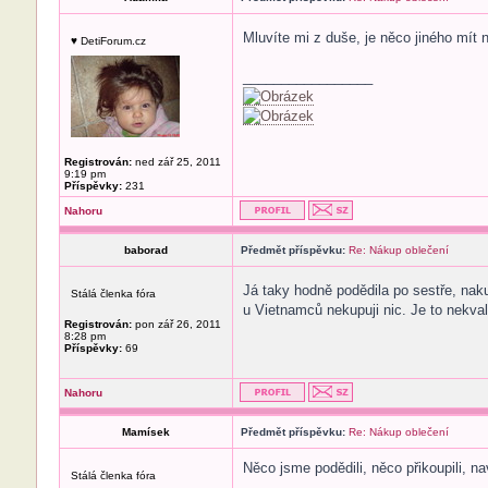
Mluvíte mi z duše, je něco jiného mít 
♥ DetiForum.cz
_________________
Registrován:
ned zář 25, 2011
9:19 pm
Příspěvky:
231
Nahoru
baborad
Předmět příspěvku:
Re: Nákup oblečení
Já taky hodně podědila po sestře, nak
Stálá členka fóra
u Vietnamců nekupuji nic. Je to nekvali
Registrován:
pon zář 26, 2011
8:28 pm
Příspěvky:
69
Nahoru
Mamísek
Předmět příspěvku:
Re: Nákup oblečení
Něco jsme podědili, něco přikoupili, n
Stálá členka fóra