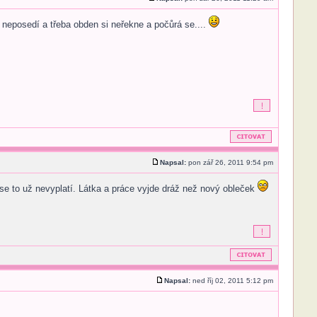
 neposedí a třeba obden si neřekne a počůrá se....
Napsal:
pon zář 26, 2011 9:54 pm
se to už nevyplatí. Látka a práce vyjde dráž než nový obleček
Napsal:
ned říj 02, 2011 5:12 pm