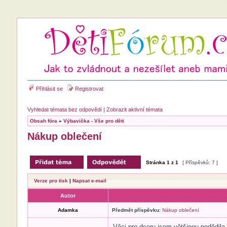
Přihlásit se
Registrovat
Vyhledat témata bez odpovědí
|
Zobrazit aktivní témata
Obsah fóra
»
Výbavička - Vše pro děti
Nákup oblečení
Stránka
1
z
1
[ Příspěvků: 7 ]
Verze pro tisk
|
Napsat e-mail
Autor
Adamka
Předmět příspěvku:
Nákup oblečení
Věci pro dceru jsem většinou podědila