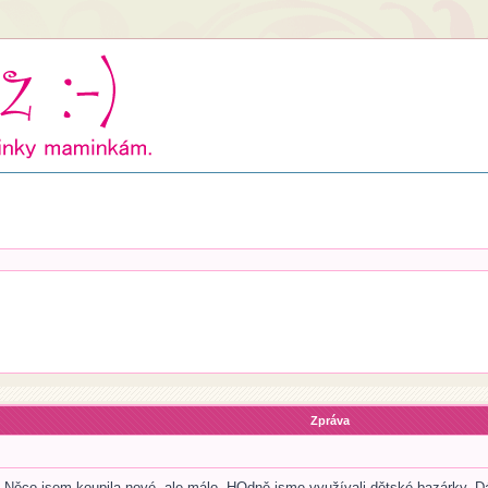
Zpráva
. Něco jsem koupila nové, ale málo. HOdně jsme využívali dětské bazárky. D