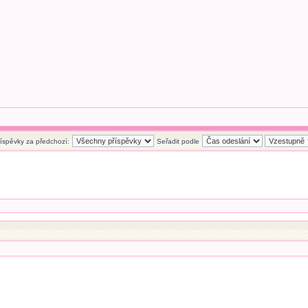
říspěvky za předchozí:
Seřadit podle