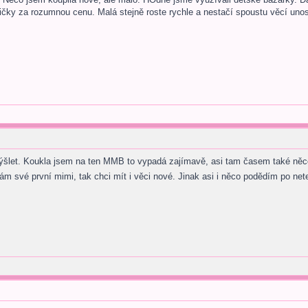
cičky za rozumnou cenu. Malá stejně roste rychle a nestačí spoustu věcí uno
šlet. Koukla jsem na ten MMB to vypadá zajímavě, asi tam časem také něco
m své první mimi, tak chci mít i věci nové. Jinak asi i něco podědím po net