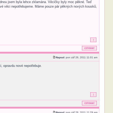
ednou jsem byla lehce zklamána. Věcičky byly moc pěkné. Teď
 nové věci nepotřebujeme. Máme pouze pár pěkných nových kousků,
Napsal:
pon zář 26, 2011 11:01 am
ti, opravdu nové nepotřebuje.
Napsal:
pon zář 26, 2011 11:29 am