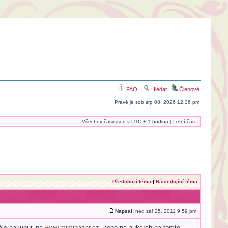
FAQ
Hledat
Členové
Právě je sob srp 08, 2026 12:36 pm
Všechny časy jsou v UTC + 1 hodina [ Letní čas ]
Předchozí téma
|
Následující téma
Napsal:
ned zář 25, 2011 9:59 pm
ále nakupuji na
www.mimibazar.cz
, nebo na aukcích na tomto