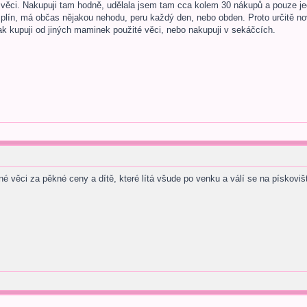
 věci. Nakupuji tam hodně, udělala jsem tam cca kolem 30 nákupů a pouze j
 plín, má občas nějakou nehodu, peru každý den, nebo obden. Proto určitě
k kupuji od jiných maminek použité věci, nebo nakupuji v sekáčcích.
é věci za pěkné ceny a dítě, které lítá všude po venku a válí se na pískoviš