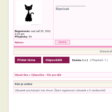
_________________
Mamísek
Registrován:
ned zář 25, 2011
3:15 pm
Příspěvky:
54
Nahoru
Zobrazit p
Stránka
1
z
1
[ Příspěvků: 7 ]
Obsah fóra
»
Výbavička - Vše pro děti
Kdo je online
Uživatelé procházející toto fórum: Žádní registrovaní uživatelé a 5 návštevníků