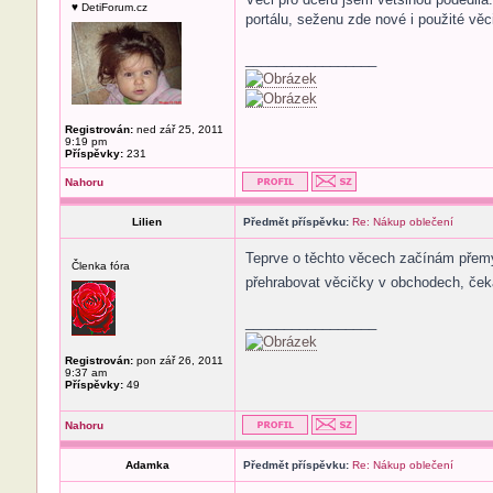
♥ DetiForum.cz
portálu, seženu zde nové i použité vě
_________________
Registrován:
ned zář 25, 2011
9:19 pm
Příspěvky:
231
Nahoru
Lilien
Předmět příspěvku:
Re: Nákup oblečení
Teprve o těchto věcech začínám přemý
Členka fóra
přehrabovat věcičky v obchodech, čeká
_________________
Registrován:
pon zář 26, 2011
9:37 am
Příspěvky:
49
Nahoru
Adamka
Předmět příspěvku:
Re: Nákup oblečení