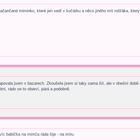
načančané miminko, které jen sedí v kočárku a něco jiného mít rošťáka, který
upovala jsem v bazarech. Zkoušela jsem si taky sama šít, ale v dnešní době 
tní, rádo se to obarví, párá a podobně.
avíc babička na mimča ráda šije - na míru.