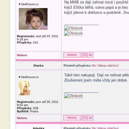
Na MMB se dají sehnat nové i použité
♥ DetiForum.cz
když Eliška běhá, sama papá a je bez
když jdeme k doktorce a podobně. Jina
_________________
Registrován:
ned zář 25, 2011
9:19 pm
Příspěvky:
231
Nahoru
Sharka
Předmět příspěvku:
Re: Nákup oblečení
Také tam nakupuji. Dají se sehnat pěkn
♥ DetiForum.cz
Zkušenosti jsem měla vždy jen dobré.
_________________
Registrován:
pon zář 26, 2011
9:02 am
Příspěvky:
208
Bydliště:
Praha
Nahoru
Adamka
Předmět příspěvku:
Re: Nákup oblečení