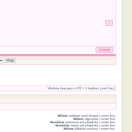
Všechny časy jsou v UTC + 1 hodina [ Letní čas ]
Můžete
zakládat nová témata v tomto fóru
Můžete
odpovídat v tomto fóru
Nemůžete
upravovat své příspěvky v tomto fóru
Nemůžete
mazat své příspěvky v tomto fóru
Můžete
přikládat soubory v tomto fóru