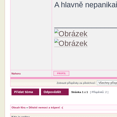
A hlavně nepanikařit
______________
Nahoru
Zobrazit příspěvky za předchozí:
Stránka
1
z
1
[ Příspěvků: 2 ]
Obsah fóra
»
Dětské nemoci a trápení :-(