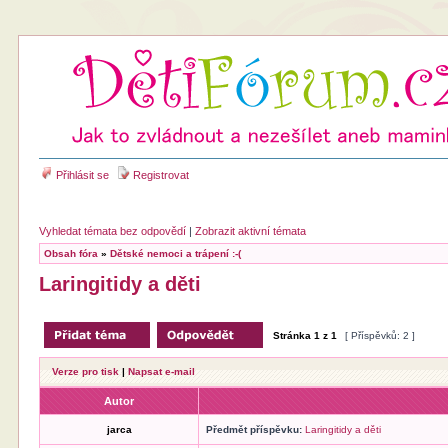
Přihlásit se
Registrovat
Vyhledat témata bez odpovědí
|
Zobrazit aktivní témata
Obsah fóra
»
Dětské nemoci a trápení :-(
Laringitidy a děti
Stránka
1
z
1
[ Příspěvků: 2 ]
Verze pro tisk
|
Napsat e-mail
Autor
jarca
Předmět příspěvku:
Laringitidy a děti