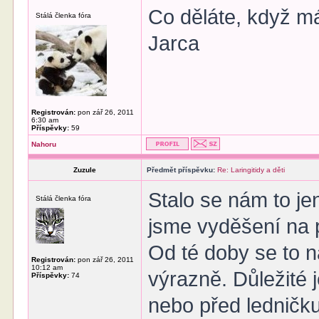
Co děláte, když má
Stálá členka fóra
Jarca
Registrován:
pon zář 26, 2011
6:30 am
Příspěvky:
59
Nahoru
Zuzule
Předmět příspěvku:
Re: Laringitidy a děti
Stalo se nám to jen
Stálá členka fóra
jsme vyděšení na p
Od té doby se to n
Registrován:
pon zář 26, 2011
10:12 am
výrazně. Důležité 
Příspěvky:
74
nebo před ledničk