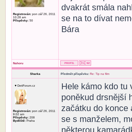
dvakrát smála nah
Registrován:
pon zář 26, 2011
se na to dívat nem
10:28 am
Příspěvky:
50
Bára
Nahoru
Sharka
Předmět příspěvku:
Re: Tip na film
Hele kámo kdo tu v
♥ DetiForum.cz
poněkud drsnější 
začátku do konce 
Registrován:
pon zář 26, 2011
9:02 am
se s manželem, m
Příspěvky:
208
Bydliště:
Praha
některou kamarádko