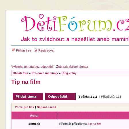
Přihlásit se
Registrovat
Vyhledat témata bez odpovědí
|
Zobrazit aktivní témata
Obsah fóra
»
Pro nové maminky
»
Ring volný
Tip na film
Stránka
1
z
2
[ Příspěvků: 11 ]
Verze pro tisk
|
Napsat e-mail
Autor
beruska
Předmět příspěvku:
Tip na film