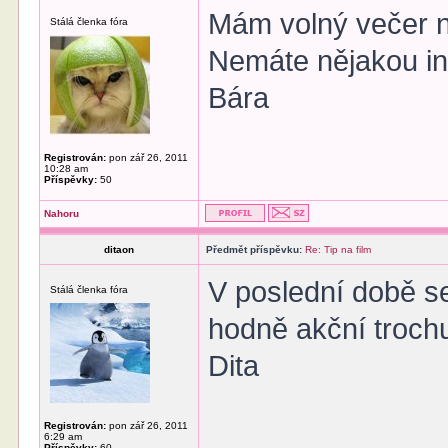
Mám volný večer ne
Stálá členka fóra
Nemáte nějakou inp
Bára
Registrován:
pon zář 26, 2011
10:28 am
Příspěvky:
50
Nahoru
ditaon
Předmět příspěvku:
Re: Tip na film
V poslední době se
Stálá členka fóra
hodně akční troch
Dita
Registrován:
pon zář 26, 2011
6:29 am
Příspěvky:
60