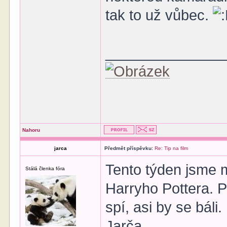
tak to už vůbec.
______________
Nahoru
jarca
Předmět příspěvku:
Re: Tip na film
Tento týden jsme m
Stálá členka fóra
Harryho Pottera. P
spí, asi by se báli.
Jarča