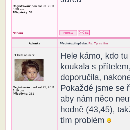
Registrován:
pon zář 26, 2011
6:30 am
Příspěvky:
59
Nahoru
Adamka
Předmět příspěvku:
Re: Tip na film
Hele kámo, kdo tu 
♥ DetiForum.cz
koukala s přítelem
doporučila, nakon
Pokaždé jsme se ře
Registrován:
ned zář 25, 2011
9:19 pm
Příspěvky:
231
aby nám něco neut
hodně (43,45), ta
tím problém