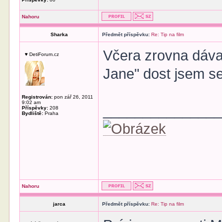
Nahoru
Sharka
Předmět příspěvku:
Re: Tip na film
Včera zrovna dáva
♥ DetiForum.cz
Jane" dost jsem se
Registrován:
pon zář 26, 2011
9:02 am
______________
Příspěvky:
208
Bydliště:
Praha
Nahoru
jarca
Předmět příspěvku:
Re: Tip na film