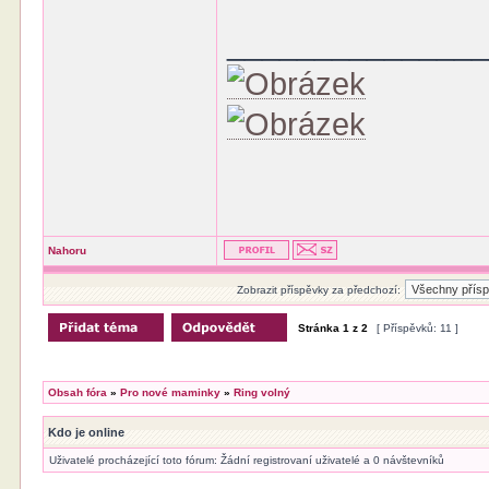
______________
Nahoru
Zobrazit příspěvky za předchozí:
Stránka
1
z
2
[ Příspěvků: 11 ]
Obsah fóra
»
Pro nové maminky
»
Ring volný
Kdo je online
Uživatelé procházející toto fórum: Žádní registrovaní uživatelé a 0 návštevníků