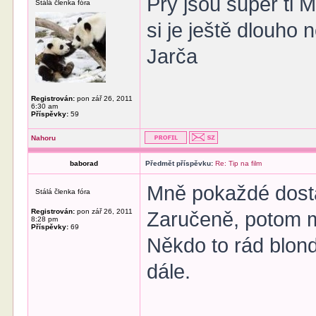
Prý jsou super ti M
Stálá členka fóra
si je ještě dlouho 
Jarča
Registrován:
pon zář 26, 2011
6:30 am
Příspěvky:
59
Nahoru
baborad
Předmět příspěvku:
Re: Tip na film
Mně pokaždé dostan
Stálá členka fóra
Registrován:
pon zář 26, 2011
Zaručeně, potom m
8:28 pm
Příspěvky:
69
Někdo to rád blon
dále.