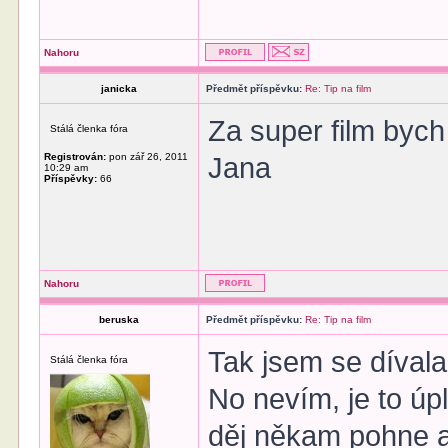
Nahoru
janicka
Předmět příspěvku:
Re: Tip na film
Za super film bych
Stálá členka fóra
Registrován:
pon zář 26, 2011
Jana
10:29 am
Příspěvky:
66
Nahoru
beruska
Předmět příspěvku:
Re: Tip na film
Tak jsem se dívala 
Stálá členka fóra
No nevím, je to úpl
děj někam pohne a