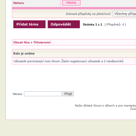
Nahoru
Zobrazit příspěvky za předchozí:
Stránka
1
z
1
[ Příspěvků: 4 ]
Obsah fóra
»
Těhotenství
Kdo je online
Uživatelé procházející toto fórum: Žádní registrovaní uživatelé a 2 návštevníků
Hledat:
Naše dětské fórum o dětech a pro maminky
Čes