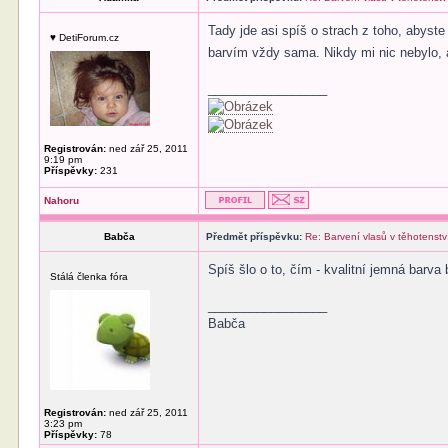
Tady jde asi spíš o strach z toho, abyst
♥ DetiForum.cz
barvím vždy sama. Nikdy mi nic nebylo, 
_________________
Registrován:
ned zář 25, 2011
9:19 pm
Příspěvky:
231
Nahoru
Babča
Předmět příspěvku:
Re: Barvení vlasů v těhotenstv
Spíš šlo o to, čím - kvalitní jemná barva
Stálá členka fóra
_________________
Babča
Registrován:
ned zář 25, 2011
3:23 pm
Příspěvky:
78