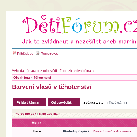
Přihlásit se
Registrovat
Vyhledat témata bez odpovědí
|
Zobrazit aktivní témata
Obsah fóra
»
Těhotenství
Barvení vlasů v těhotenství
Stránka
1
z
1
[ Příspěvků: 4 ]
Verze pro tisk
|
Napsat e-mail
Autor
ditaon
Předmět příspěvku:
Barvení vlasů v těhotenství