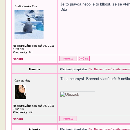
Je to pravda nebo je to blbost, že se vtě
Stálá členka fóra
Dita
Registrován:
pon zář 26, 2011
6:29 am
Příspěvky:
60
Nahoru
Mamina
Předmět příspěvku:
Re: Barvení vlasů v těhotenstv
To je nesmysl. Barvení vlasů určitě nešk
Členka fóra
_________________
Registrován:
pon zář 26, 2011
9:52 am
Příspěvky:
42
Nahoru
Adamka
Předmět příspěvku:
Re: Barvení vlasů v těhotenstv