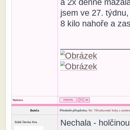
a 2x denně mazala
jsem ve 27. týdnu,
8 kilo nahoře a za
______________
Nahoru
Babča
Předmět příspěvku:
Re: Těhulkovské fotky z atelier
Nechala - holčinou
Stálá členka fóra