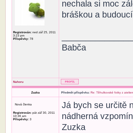
nechala si moc zále
bráškou a budoucí
Registrován:
ned zář 25, 2011
______________
3:23 pm
Příspěvky:
78
Babča
Nahoru
Zuzka
Předmět příspěvku:
Re: Těhulkovské fotky z atelier
Já bych se určitě n
Nová členka
Registrován:
pát zář 30, 2011
nádherná vzpomín
10:36 am
Příspěvky:
3
Zuzka