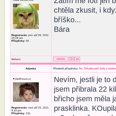
Zatím mě fotí jen b
chtěla zkusit, i 
bříško...
Bára
Registrován:
pon zář 26, 2011
10:28 am
Příspěvky:
50
Nahoru
Adamka
Předmět příspěvku:
Re: Těhulkovské fotky z atelier
Nevím, jestli je to
♥ DetiForum.cz
jsem přibrala 22 k
břicho jsem měla j
prasklinka. KOupila
Registrován:
ned zář 25, 2011
9:19 pm
Příspěvky:
231