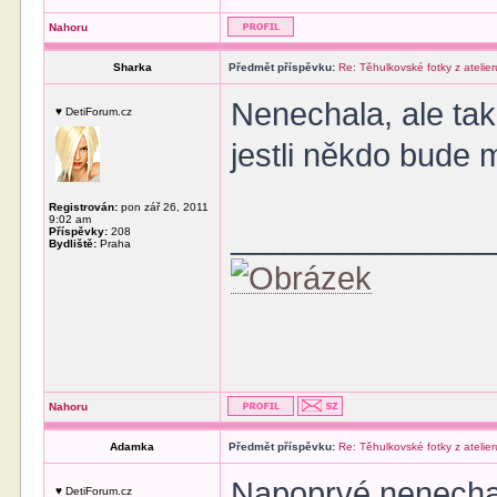
Nahoru
Sharka
Předmět příspěvku:
Re: Těhulkovské fotky z atelier
Nenechala, ale ta
♥ DetiForum.cz
jestli někdo bude 
Registrován:
pon zář 26, 2011
9:02 am
______________
Příspěvky:
208
Bydliště:
Praha
Nahoru
Adamka
Předmět příspěvku:
Re: Těhulkovské fotky z atelier
Napoprvé nenechala
♥ DetiForum.cz