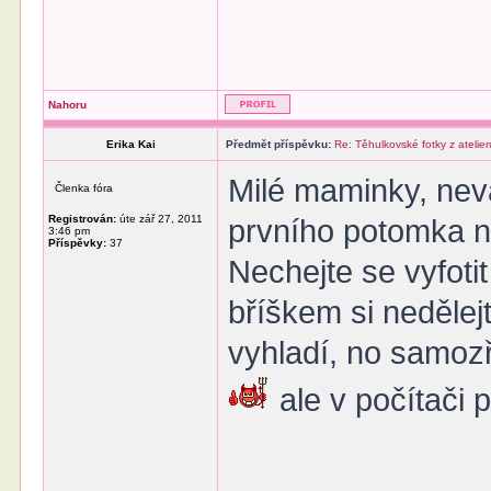
Nahoru
Erika Kai
Předmět příspěvku:
Re: Těhulkovské fotky z atelier
Milé maminky, nevá
Členka fóra
Registrován:
úte zář 27, 2011
prvního potomka n
3:46 pm
Příspěvky:
37
Nechejte se vyfoti
bříškem si nedělejt
vyhladí, no samoz
ale v počítači p