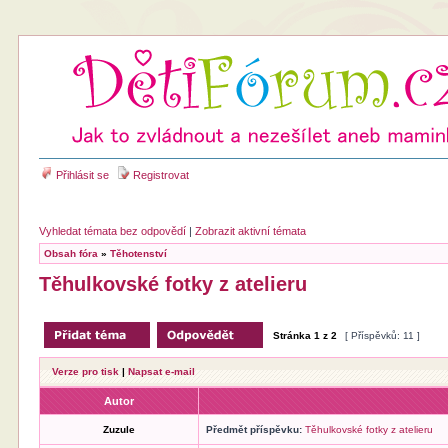
Přihlásit se
Registrovat
Vyhledat témata bez odpovědí
|
Zobrazit aktivní témata
Obsah fóra
»
Těhotenství
Těhulkovské fotky z atelieru
Stránka
1
z
2
[ Příspěvků: 11 ]
Verze pro tisk
|
Napsat e-mail
Autor
Zuzule
Předmět příspěvku:
Těhulkovské fotky z atelieru