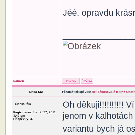
Jéé, opravdu krásn
______________
Nahoru
Erika Kai
Předmět příspěvku:
Re: Těhulkovské fotky z atelier
Oh děkuji!!!!!!!!!! 
Členka fóra
Registrován:
úte zář 27, 2011
jenom v kalhotách
3:46 pm
Příspěvky:
37
variantu bych já 