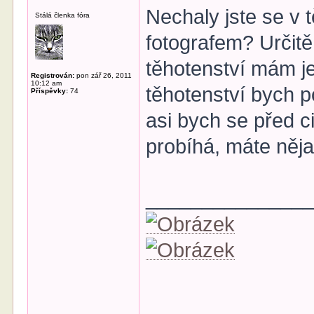
Nechaly jste se v t
Stálá členka fóra
fotografem? Určitě
těhotenství mám je
Registrován:
pon zář 26, 2011
10:12 am
těhotenství bych 
Příspěvky:
74
asi bych se před c
probíhá, máte něj
______________