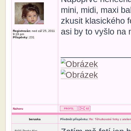
mini, midi, maxi b
zkusit klasického 
asi by to vyšlo na
Registrován:
ned zář 25, 2011
9:19 pm
Příspěvky:
231
______________
Nahoru
beruska
Předmět příspěvku:
Re: Těhulkovské fotky z atelier
Stálá členka fóra