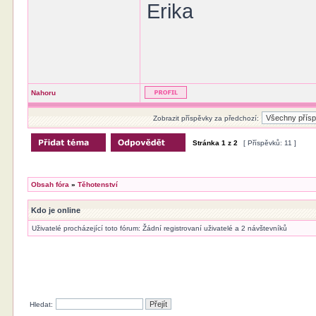
Erika
Nahoru
Zobrazit příspěvky za předchozí:
Stránka
1
z
2
[ Příspěvků: 11 ]
Obsah fóra
»
Těhotenství
Kdo je online
Uživatelé procházející toto fórum: Žádní registrovaní uživatelé a 2 návštevníků
Hledat: