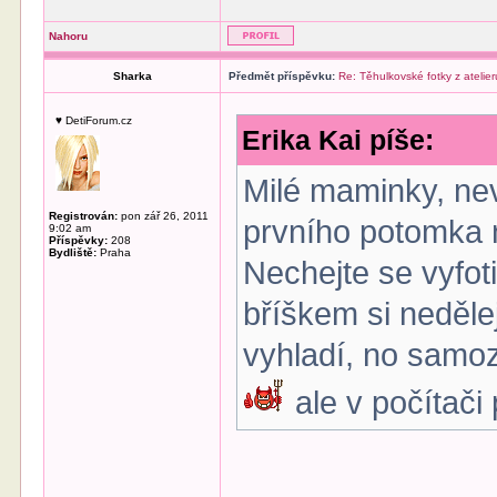
Nahoru
Sharka
Předmět příspěvku:
Re: Těhulkovské fotky z atelier
♥ DetiForum.cz
Erika Kai píše:
Milé maminky, nev
Registrován:
pon zář 26, 2011
prvního potomka 
9:02 am
Příspěvky:
208
Bydliště:
Praha
Nechejte se vyfot
bříškem si nedělej
vyhladí, no samo
ale v počítači 