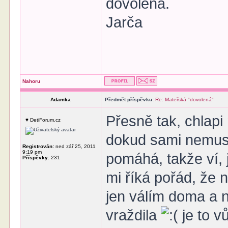
dovolená.
Jarča
Nahoru
Adamka
Předmět příspěvku:
Re: Mateřská "dovolená"
Přesně tak, chlapi
♥ DetiForum.cz
dokud sami nemusí
Registrován:
ned zář 25, 2011
9:19 pm
pomáhá, takže ví, j
Příspěvky:
231
mi říká pořád, že 
jen válím doma a 
vraždila
je to vů