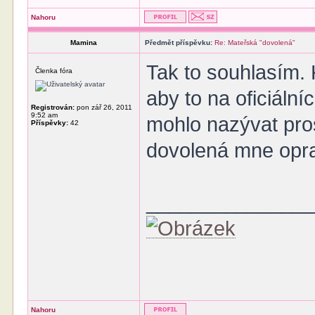
Nahoru
Mamina
Předmět příspěvku:
Re: Mateřská "dovolená"
Tak to souhlasím. 
Členka fóra
aby to na oficiální
Registrován:
pon zář 26, 2011
9:52 am
mohlo nazývat pro
Příspěvky:
42
dovolená mne opr
______________
Nahoru