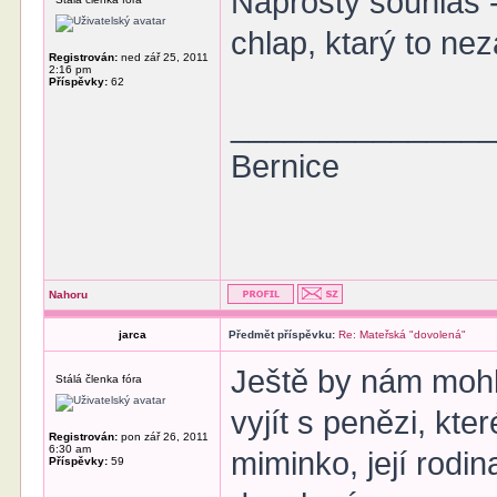
Naprostý souhlas 
chlap, ktarý to neza
Registrován:
ned zář 25, 2011
2:16 pm
Příspěvky:
62
______________
Bernice
Nahoru
jarca
Předmět příspěvku:
Re: Mateřská "dovolená"
Ještě by nám mohl 
Stálá členka fóra
vyjít s penězi, kt
Registrován:
pon zář 26, 2011
6:30 am
miminko, její rodin
Příspěvky:
59