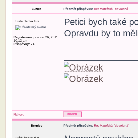
Zuzule
Předmět příspěvku:
Re: Mateřská "dovolená"
Petici bych také 
Stálá členka fóra
Opravdu by to měl
Registrován:
pon zář 26, 2011
10:12 am
Příspěvky:
74
______________
Nahoru
Bernice
Předmět příspěvku:
Re: Mateřská "dovolená"
Stálá členka fóra