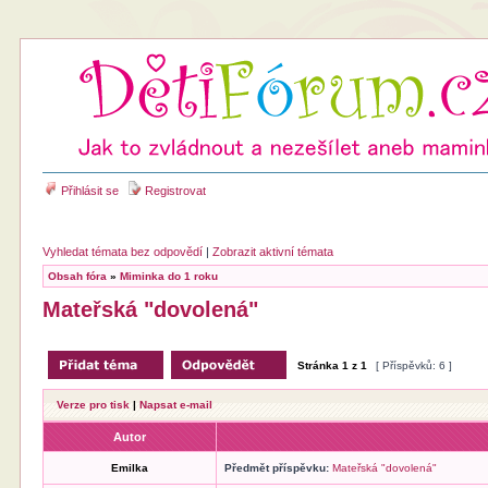
Přihlásit se
Registrovat
Vyhledat témata bez odpovědí
|
Zobrazit aktivní témata
Obsah fóra
»
Miminka do 1 roku
Mateřská "dovolená"
Stránka
1
z
1
[ Příspěvků: 6 ]
Verze pro tisk
|
Napsat e-mail
Autor
Emilka
Předmět příspěvku:
Mateřská "dovolená"