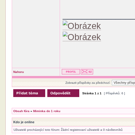
______________
Nahoru
Zobrazit příspěvky za předchozí:
Stránka
1
z
1
[ Příspěvků: 6 ]
Obsah fóra
»
Miminka do 1 roku
Kdo je online
Uživatelé procházející toto fórum: Žádní registrovaní uživatelé a 0 návštevníků