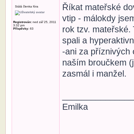
Říkat mateřské dov
Stálá členka fóra
vtip - málokdy jse
Registrován:
ned zář 25, 2011
3:32 pm
rok tzv. mateřské.
Příspěvky:
63
spali a hyperaktivn
-ani za příznivých
naším broučkem (j
zasmál i manžel.
______________
Emilka