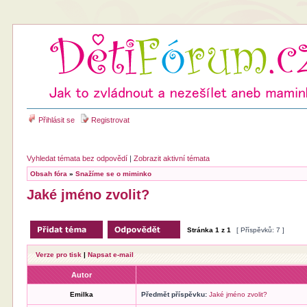
Přihlásit se
Registrovat
Vyhledat témata bez odpovědí
|
Zobrazit aktivní témata
Obsah fóra
»
Snažíme se o miminko
Jaké jméno zvolit?
Stránka
1
z
1
[ Příspěvků: 7 ]
Verze pro tisk
|
Napsat e-mail
Autor
Emilka
Předmět příspěvku:
Jaké jméno zvolit?