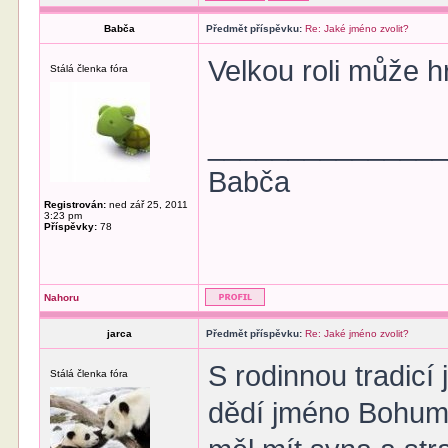
Babča
Předmět příspěvku:
Re: Jaké jméno zvolit?
Velkou roli může hr
Stálá členka fóra
______________
Babča
Registrován:
ned zář 25, 2011
3:23 pm
Příspěvky:
78
Nahoru
jarca
Předmět příspěvku:
Re: Jaké jméno zvolit?
S rodinnou tradicí 
Stálá členka fóra
dědí jméno Bohumír