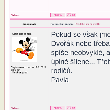
Nahoru
dragounata
Předmět příspěvku:
Re: Jaké jméno zvolit?
Pokud se však jme
Stálá členka fóra
Dvořák nebo třeba 
spíše neobvyklé, a
úplně šílené... Tře
Registrován:
pon zář 26, 2011
rodičů.
6:55 am
Příspěvky:
65
Pavla
Nahoru