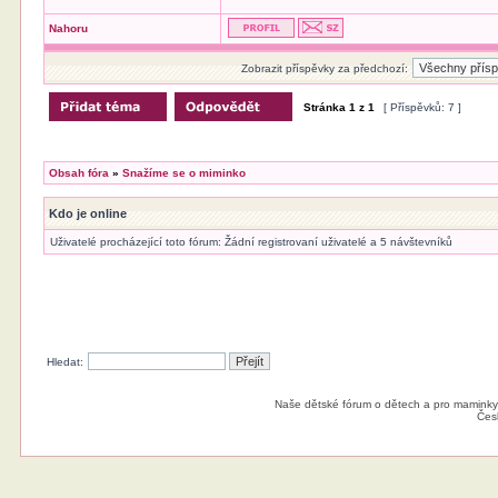
Nahoru
Zobrazit příspěvky za předchozí:
Stránka
1
z
1
[ Příspěvků: 7 ]
Obsah fóra
»
Snažíme se o miminko
Kdo je online
Uživatelé procházející toto fórum: Žádní registrovaní uživatelé a 5 návštevníků
Hledat:
Naše dětské fórum o dětech a pro maminky
Čes