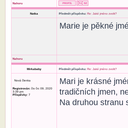
Nahoru
Natka
Předmět příspěvku:
Re: Jaké jméno zvolit?
Marie je pěkné j
Nahoru
Mirkababy
Předmět příspěvku:
Re: Jaké jméno zvolit?
Mari je krásné jmé
Nová členka
Registrován:
čtv črc 09, 2020
tradičních jmen, 
3:39 pm
Příspěvky:
7
Na druhou stranu s