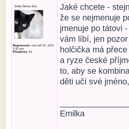
Jaké chcete - stejn
Stálá členka fóra
že se nejmenuje po
jmenuje po tátovi -
vám líbí, jen pozor
Registrován:
ned zář 25, 2011
holčička má přece
3:32 pm
Příspěvky:
63
a ryze české příjm
to, aby se kombin
děti učí své jméno,
______________
Emilka