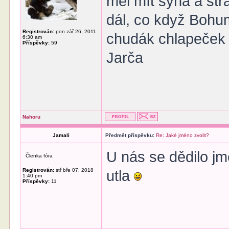
měl mít syna a str
dál, co když Bohu
Registrován:
pon zář 26, 2011
chudák chlapeček 
6:30 am
Příspěvky:
59
Jarča
Nahoru
Jamali
Předmět příspěvku:
Re: Jaké jméno zvolit?
U nás se dědilo j
Členka fóra
Registrován:
stř bře 07, 2018
utla
1:40 pm
Příspěvky:
11