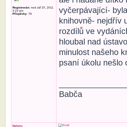
vyčerpávající- byl
Registrován:
ned zář 25, 2011
3:23 pm
Příspěvky:
78
knihovně- nejdřív 
rozdílů ve vydání
hloubal nad ústavo
minulost našeho kr
psaní úkolu nešlo o
______________
Babča
Nahoru