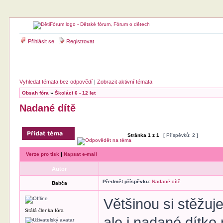
Přihlásit se
Registrovat
Vyhledat témata bez odpovědí
|
Zobrazit aktivní témata
Obsah fóra
»
Školáci 6 - 12 let
Nadané dítě
Stránka
1
z
1
[ Příspěvků: 2 ]
Verze pro tisk
|
Napsat e-mail
Autor
Předmět příspěvku:
Nadané dítě
Babča
Většinou si stěžuj
Stálá členka fóra
ale i nadané dítko