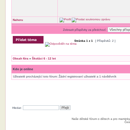
Nahoru
Zobrazit příspěvky za předchozí:
Stránka
1
z
1
[ Příspěvků: 2 ]
Obsah fóra
»
Školáci 6 - 12 let
Kdo je online
Uživatelé procházející toto fórum: Žádní registrovaní uživatelé a 1 návštěvník
Hledat:
Naše dětské fórum o dětech a pro maminky
Čes