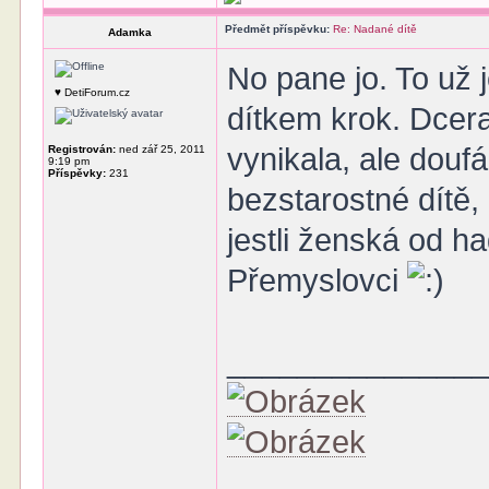
Předmět příspěvku:
Re: Nadané dítě
Adamka
No pane jo. To už 
♥ DetiForum.cz
dítkem krok. Dcera
vynikala, ale douf
Registrován:
ned zář 25, 2011
9:19 pm
Příspěvky:
231
bezstarostné dítě,
jestli ženská od ha
Přemyslovci
______________