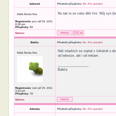
baborad
Předmět příspěvku:
Re: Pro zasmání
No tak to se vaše děti činí. Můj syn (t
Stálá členka fóra
Registrován:
pon zář 26, 2011
8:28 pm
Příspěvky:
69
Nahoru
Babča
Předmět příspěvku:
Re: Pro zasmání
Náš mlaďoch se zeptal v čekárně u dokt
Stálá členka fóra
od televize, ale i od reklam.
_________________
Babča
Registrován:
ned zář 25, 2011
3:23 pm
Příspěvky:
78
Nahoru
Adamka
Předmět příspěvku:
Re: Pro zasmání