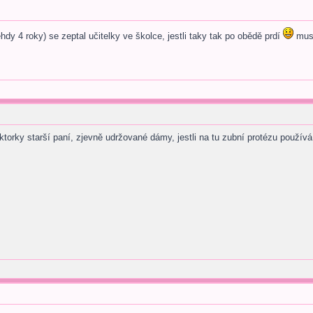
ehdy 4 roky) se zeptal učitelky ve školce, jestli taky tak po obědě prdí
muse
orky starší paní, zjevně udržované dámy, jestli na tu zubní protézu používá 