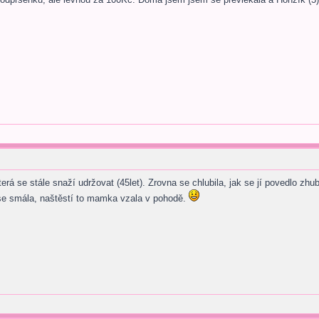
rá se stále snaží udržovat (45let). Zrovna se chlubila, jak se jí povedlo zhubn
se smála, naštěstí to mamka vzala v pohodě.