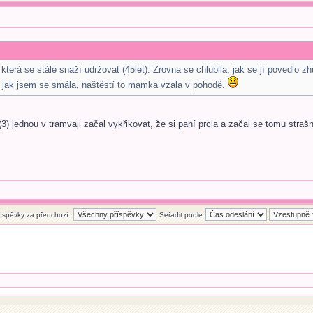
terá se stále snaží udržovat (45let). Zrovna se chlubila, jak se jí povedlo zhu
l jak jsem se smála, naštěstí to mamka vzala v pohodě.
3) jednou v tramvaji začal vykřikovat, že si paní prcla a začal se tomu straš
říspěvky za předchozí:
Seřadit podle