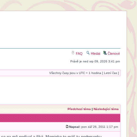
FAQ
Hledat
Členové
Právě je ned srp 09, 2026 3:41 pm
Všechny časy jsou v UTC + 1 hodina [ Letní čas ]
Předchozí téma
|
Následující téma
Napsal:
pon zář 26, 2011 1:17 pm
) se na mě podíval a říká. Maminko to máš tu podprsenku