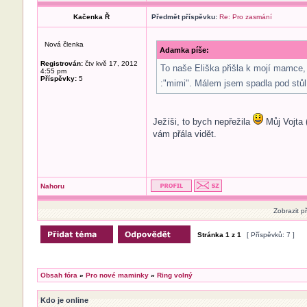
Kačenka Ř
Předmět příspěvku:
Re: Pro zasmání
Nová členka
Adamka píše:
Registrován:
čtv kvě 17, 2012
To naše Eliška přišla k mojí mamce, k
4:55 pm
Příspěvky:
5
:"mimi". Málem jsem spadla pod stů
Ježíši, to bych nepřežila
Můj Vojta (
vám přála vidět.
Nahoru
Zobrazit p
Stránka
1
z
1
[ Příspěvků: 7 ]
Obsah fóra
»
Pro nové maminky
»
Ring volný
Kdo je online