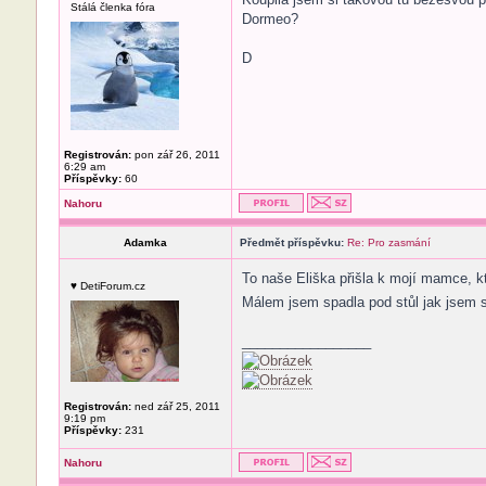
Stálá členka fóra
Dormeo?
D
Registrován:
pon zář 26, 2011
6:29 am
Příspěvky:
60
Nahoru
Adamka
Předmět příspěvku:
Re: Pro zasmání
To naše Eliška přišla k mojí mamce, kte
♥ DetiForum.cz
Málem jsem spadla pod stůl jak jsem 
_________________
Registrován:
ned zář 25, 2011
9:19 pm
Příspěvky:
231
Nahoru