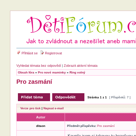
Přihlásit se
Registrovat
Vyhledat témata bez odpovědí
|
Zobrazit aktivní témata
Obsah fóra
»
Pro nové maminky
»
Ring volný
Pro zasmání
Stránka
1
z
1
[ Příspěvků: 7 ]
Verze pro tisk
|
Napsat e-mail
Autor
ditaon
Předmět příspěvku:
Pro zasmání
Koupila jsem si takovou tu bezešvou 