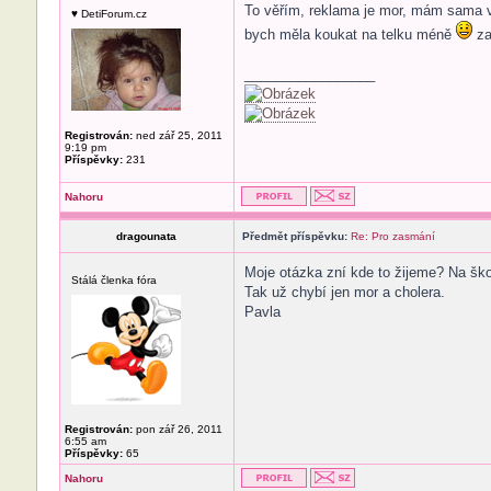
To věřím, reklama je mor, mám sama v
♥ DetiForum.cz
bych měla koukat na telku méně
za
_________________
Registrován:
ned zář 25, 2011
9:19 pm
Příspěvky:
231
Nahoru
dragounata
Předmět příspěvku:
Re: Pro zasmání
Moje otázka zní kde to žijeme? Na ško
Stálá členka fóra
Tak už chybí jen mor a cholera.
Pavla
Registrován:
pon zář 26, 2011
6:55 am
Příspěvky:
65
Nahoru