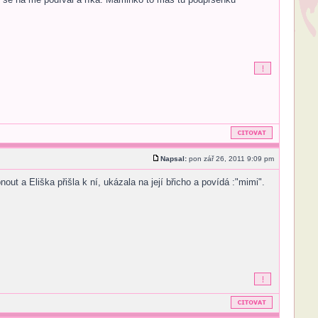
Napsal:
pon zář 26, 2011 9:09 pm
out a Eliška přišla k ní, ukázala na její břicho a povídá :"mimi".