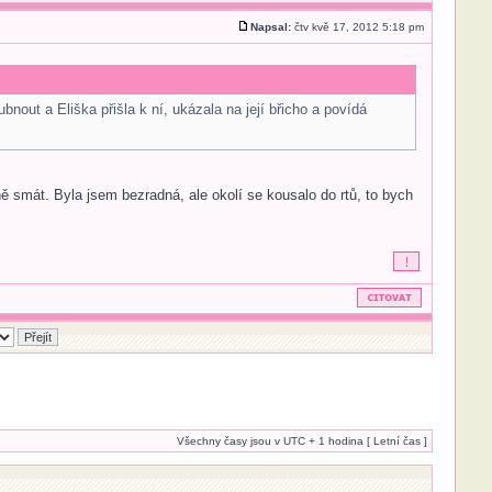
Napsal:
čtv kvě 17, 2012 5:18 pm
bnout a Eliška přišla k ní, ukázala na její břicho a povídá
ně smát. Byla jsem bezradná, ale okolí se kousalo do rtů, to bych
Všechny časy jsou v UTC + 1 hodina [ Letní čas ]