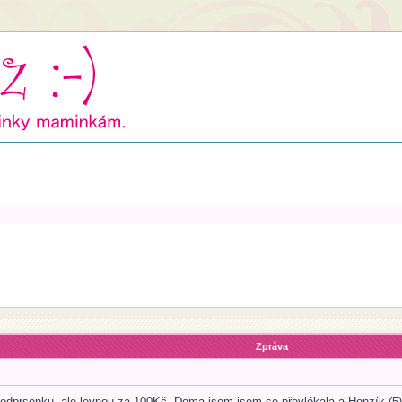
Zpráva
podprsenku, ale levnou za 100Kč. Doma jsem jsem se převlékala a Honzík (5