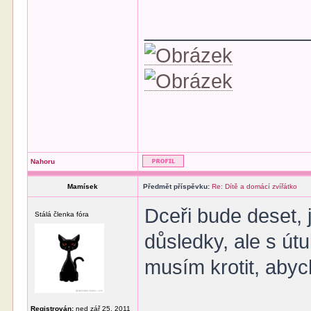
______________
Nahoru
Mamísek
Předmět příspěvku:
Re: Dítě a domácí zvířátko
Dceři bude deset, 
Stálá členka fóra
důsledky, ale s ú
musím krotit, abyc
Registrován:
ned zář 25, 2011