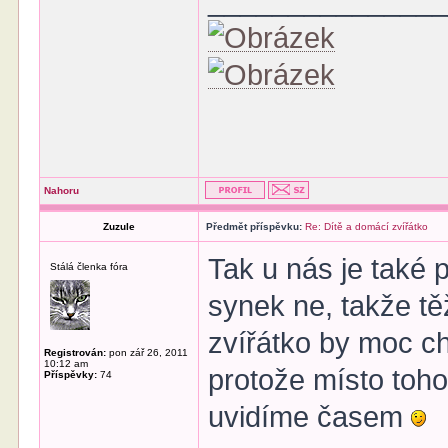
______________
Nahoru
Zuzule
Předmět příspěvku:
Re: Dítě a domácí zvířátko
Tak u nás je také p
Stálá členka fóra
synek ne, takže tě
zvířátko by moc cht
Registrován:
pon zář 26, 2011
10:12 am
protože místo toh
Příspěvky:
74
uvidíme časem