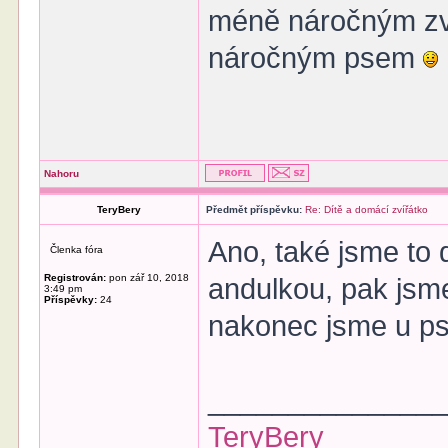
méně náročným zví
náročným psem
Nahoru
TeryBery
Předmět příspěvku:
Re: Dítě a domácí zvířátko
Ano, také jsme to
Členka fóra
Registrován:
pon zář 10, 2018
andulkou, pak jsme
3:49 pm
Příspěvky:
24
nakonec jsme u psa
______________
TeryBery