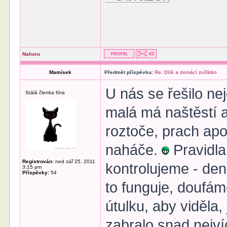
Nahoru
Mamísek
Předmět příspěvku:
Re: Dítě a domácí zvířátko
U nás se řešilo ne
Stálá členka fóra
malá má naštěstí al
roztoče, prach apo
naháče.
Pravidla
Registrován:
ned zář 25, 2011
kontrolujeme - den
3:15 pm
Příspěvky:
54
to funguje, doufáme
útulku, aby viděla,
zabralo snad nejví