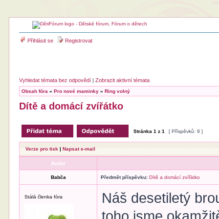
Přihlásit se
Registrovat
Vyhledat témata bez odpovědí
|
Zobrazit aktivní témata
Obsah fóra
»
Pro nové maminky
»
Ring volný
Dítě a domácí zvířátko
Stránka
1
z
1
[ Příspěvků: 9 ]
Verze pro tisk
|
Napsat e-mail
Autor
Babča
Předmět příspěvku:
Dítě a domácí zvířátko
Náš desetiletý bro
Stálá členka fóra
toho jsme okamžit