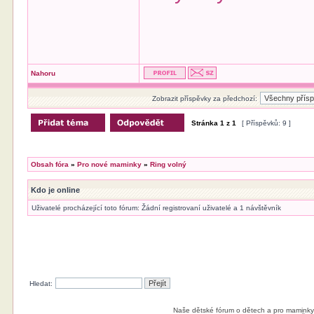
Nahoru
Zobrazit příspěvky za předchozí:
Stránka
1
z
1
[ Příspěvků: 9 ]
Obsah fóra
»
Pro nové maminky
»
Ring volný
Kdo je online
Uživatelé procházející toto fórum: Žádní registrovaní uživatelé a 1 návštěvník
Hledat:
Naše dětské fórum o dětech a pro maminky