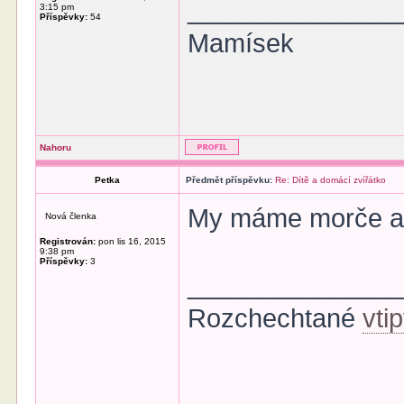
______________
3:15 pm
Příspěvky:
54
Mamísek
Nahoru
Petka
Předmět příspěvku:
Re: Dítě a domácí zvířátko
My máme morče a s
Nová členka
Registrován:
pon lis 16, 2015
9:38 pm
Příspěvky:
3
______________
Rozchechtané
vti