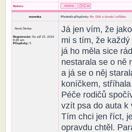
Nahoru
monetka
Předmět příspěvku:
Re: Dítě a domácí zvířátko
Já jen vím, že jako
Nová členka
Registrován:
čtv zář 15, 2016
mi s tím, že každý
9:46 am
Příspěvky:
5
já ho měla sice rá
nestarala se o ně 
a já se o něj star
koníčkem, stříhala 
Péče rodičů spočív
vzít psa do auta k 
Tím chci jen říct, 
opravdu chtěl. Pa