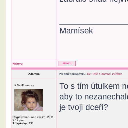
______________
Mamísek
Nahoru
Adamka
Předmět příspěvku:
Re: Dítě a domácí zvířátko
To s tím útulkem 
♥ DetiForum.cz
aby to nezanechal
je tvojí dceři?
Registrován:
ned zář 25, 2011
9:19 pm
Příspěvky:
231