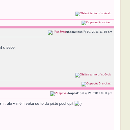
Napsal:
pon říj 10, 2011 11:45 am
il u sebe.
Napsal:
pát říj 21, 2011 8:30 pm
ní, ale v mém věku se to dá ještě pochopit