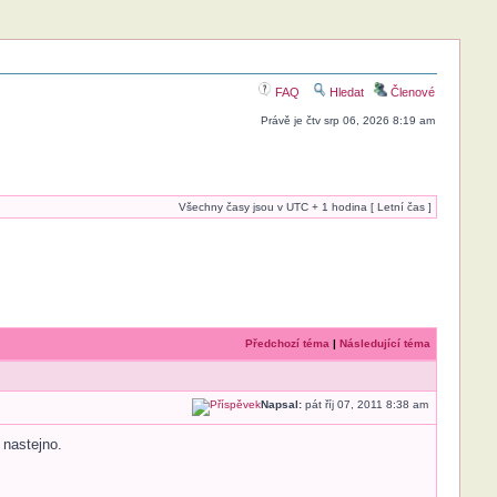
FAQ
Hledat
Členové
Právě je čtv srp 06, 2026 8:19 am
Všechny časy jsou v UTC + 1 hodina [ Letní čas ]
Předchozí téma
|
Následující téma
Napsal:
pát říj 07, 2011 8:38 am
 nastejno.