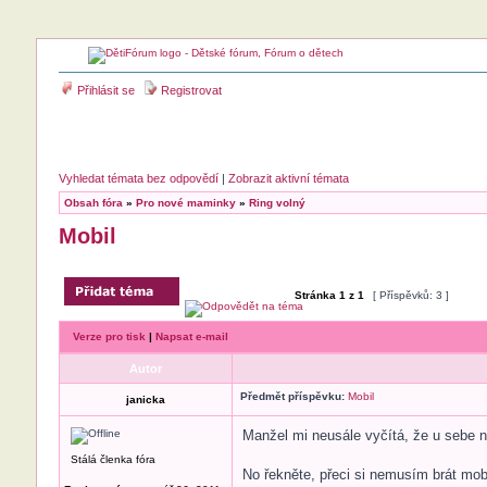
Přihlásit se
Registrovat
Vyhledat témata bez odpovědí
|
Zobrazit aktivní témata
Obsah fóra
»
Pro nové maminky
»
Ring volný
Mobil
Stránka
1
z
1
[ Příspěvků: 3 ]
Verze pro tisk
|
Napsat e-mail
Autor
Předmět příspěvku:
Mobil
janicka
Manžel mi neusále vyčítá, že u sebe ne
Stálá členka fóra
No řekněte, přeci si nemusím brát mob