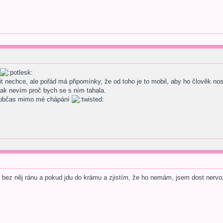
 nechce, ale pořád má připomínky, že od toho je to mobil, aby ho člověk nos
ak nevím proč bych se s ním tahala.
e občas mimo mé chápání
bez něj ránu a pokud jdu do krámu a zjistím, že ho nemám, jsem dost nervoz