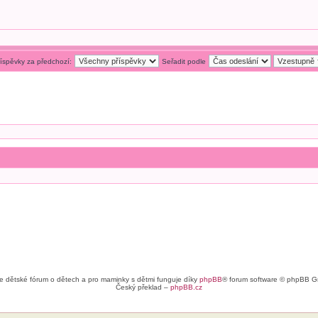
říspěvky za předchozí:
Seřadit podle
e dětské fórum o dětech a pro maminky s dětmi funguje díky
phpBB
® forum software © phpBB G
Český překlad –
phpBB.cz