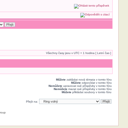
Všechny časy jsou v UTC + 1 hodina [ Letní čas ]
Můžete
zakládat nová témata v tomto fóru
Můžete
odpovídat v tomto fóru
Nemůžete
upravovat své příspěvky v tomto fóru
Nemůžete
mazat své příspěvky v tomto fóru
Můžete
přikládat soubory v tomto fóru
Přejít na:
roup