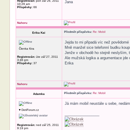
Registrován:
pon zář 26, 2011
Jana
10:29 am
Příspěvky:
66
Nahoru
Předmět příspěvku:
Re: Mobil
Erika Kai
Jejda to mi připadá víc než povědomé
Mně manžel sice telefonní budku koupit
Členka fóra
Jenže v obchodě ho stejně neslyším, t
Registrován:
úte zář 27, 2011
Ale mužská logika a argumentace jd
3:46 pm
Erika
Příspěvky:
37
Nahoru
Předmět příspěvku:
Re: Mobil
Adamka
Já mám mobil neustále u sebe, nedám 
♥ DetiForum.cz
_________________
Registrován:
ned zář 25, 2011
9:19 pm