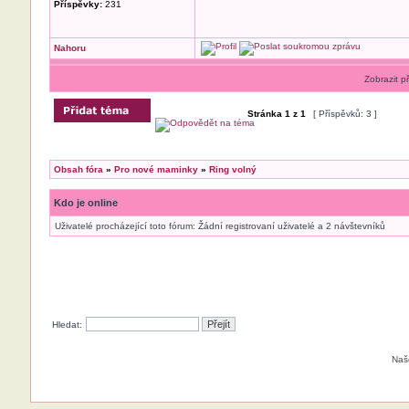
Příspěvky:
231
Nahoru
Zobrazit p
Stránka
1
z
1
[ Příspěvků: 3 ]
Obsah fóra
»
Pro nové maminky
»
Ring volný
Kdo je online
Uživatelé procházející toto fórum: Žádní registrovaní uživatelé a 2 návštevníků
Hledat:
Naš