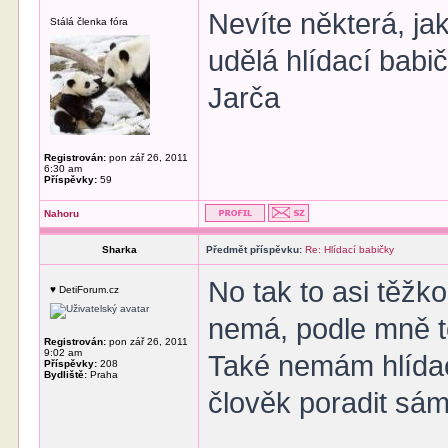
Nevíte některá, ja
Stálá členka fóra
udělá hlídací babi
Jarča
Registrován:
pon zář 26, 2011
6:30 am
Příspěvky:
59
Nahoru
Sharka
Předmět příspěvku:
Re: Hlídací babičky
No tak to asi těžk
♥ DetiForum.cz
nemá, podle mně to
Registrován:
pon zář 26, 2011
9:02 am
Také nemám hlídací
Příspěvky:
208
Bydliště:
Praha
člověk poradit sám