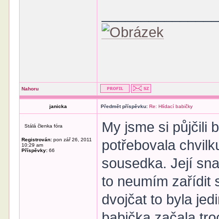
______________
Nahoru
janicka
Předmět příspěvku:
Re: Hlídací babičky
My jsme si půjčili
Stálá členka fóra
Registrován:
pon zář 26, 2011
potřebovala chvilk
10:29 am
Příspěvky:
66
sousedka. Její sn
to neumím zařídit 
dvojčat to byla jed
babička začala tro