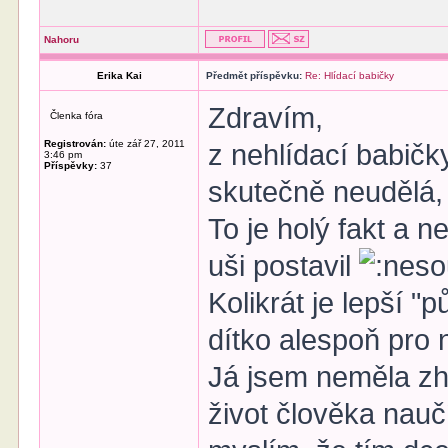
Nahoru
Erika Kai
Předmět příspěvku:
Re: Hlídací babičky
Zdravím,
Členka fóra
Registrován:
úte zář 27, 2011
z nehlídací babičk
3:46 pm
Příspěvky:
37
skutečně neudělá,
To je holý fakt a n
uši postavil
Kolikrát je lepší 
dítko alespoň pro 
Já jsem neměla zh
život člověka nauč