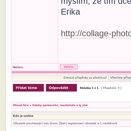
myslím, že tím dce
Erika
http://collage-pho
Nahoru
Zobrazit příspěvky za předchozí:
Stránka
1
z
1
[ Příspěvků: 5 ]
Obsah fóra
»
Vztahy partnerské, manželské a ty jiné
Kdo je online
Uživatelé procházející toto fórum: Žádní registrovaní uživatelé a 1 návštěvník