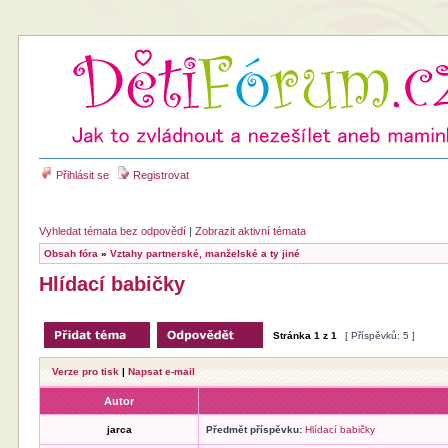
Přihlásit se
Registrovat
Vyhledat témata bez odpovědí
|
Zobrazit aktivní témata
Obsah fóra
»
Vztahy partnerské, manželské a ty jiné
Hlídací babičky
Stránka
1
z
1
[ Příspěvků: 5 ]
Verze pro tisk
|
Napsat e-mail
Autor
jarca
Předmět příspěvku:
Hlídací babičky