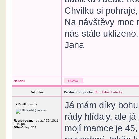
Chvilku si pohraje
Na návštěvy moc n
nás stále uklizeno.
Jana
Nahoru
Adamka
Předmět příspěvku:
Re: Hlídací babičky
Já mám díky bohu
♥ DetiForum.cz
rády hlídaly, ale 
Registrován:
ned zář 25, 2011
9:19 pm
mojí mamce je 45, t
Příspěvky:
231