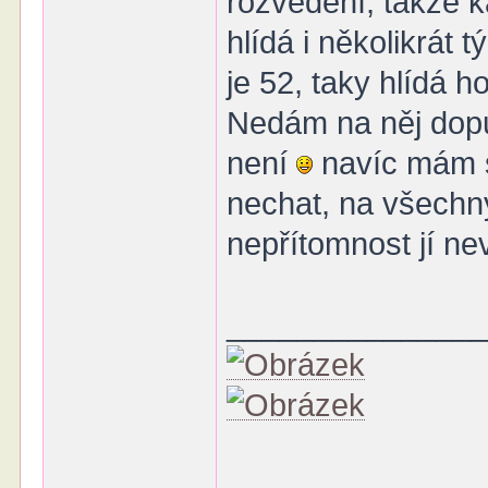
rozvedení, takže ka
hlídá i několikrát 
je 52, taky hlídá h
Nedám na něj dopu
není
navíc mám sé
nechat, na všechn
nepřítomnost jí n
______________