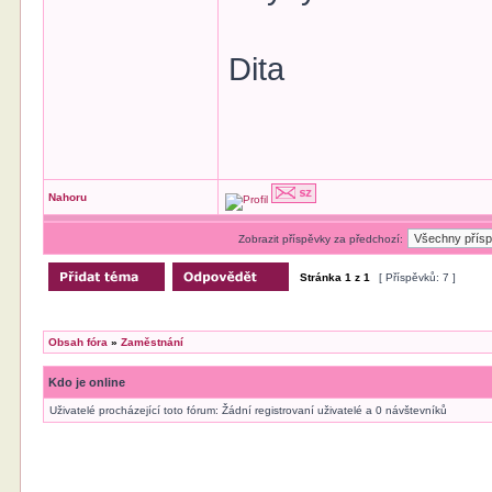
Dita
Nahoru
Zobrazit příspěvky za předchozí:
Stránka
1
z
1
[ Příspěvků: 7 ]
Obsah fóra
»
Zaměstnání
Kdo je online
Uživatelé procházející toto fórum: Žádní registrovaní uživatelé a 0 návštevníků