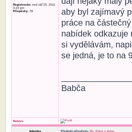
dají nějaký malý pe
Registrován:
ned zář 25, 2011
3:23 pm
aby byl zajímavý 
Příspěvky:
78
práce na částečný
nabídek odkazuje n
si vydělávám, napi
se jedná, je to n
______________
Babča
Nahoru
Adamka
Předmět příspěvku:
Re: Práce z domu