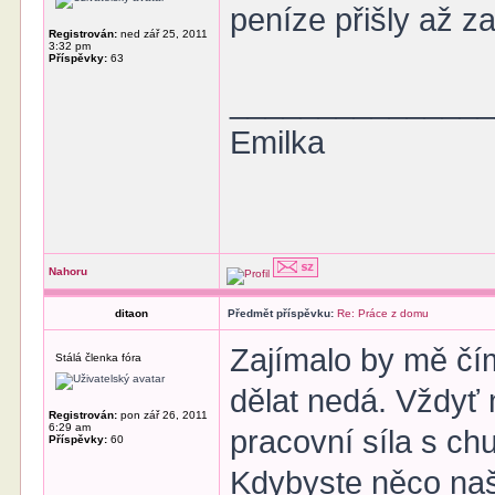
peníze přišly až za
Registrován:
ned zář 25, 2011
3:32 pm
Příspěvky:
63
______________
Emilka
Nahoru
ditaon
Předmět příspěvku:
Re: Práce z domu
Zajímalo by mě čí
Stálá členka fóra
dělat nedá. Vždyť
Registrován:
pon zář 26, 2011
6:29 am
pracovní síla s chu
Příspěvky:
60
Kdybyste něco našl