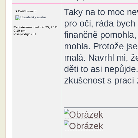
Taky na to moc nev
♥ DetiForum.cz
pro oči, ráda bych
Registrován:
ned zář 25, 2011
9:19 pm
finančně pomohla, 
Příspěvky:
231
mohla. Protože jse
malá. Navrhl mi, ž
děti to asi nepůjd
zkušenost s prací
______________