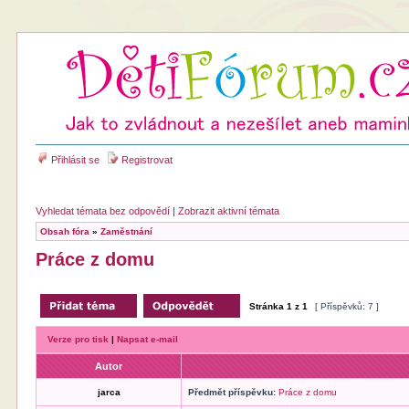
Přihlásit se
Registrovat
Vyhledat témata bez odpovědí
|
Zobrazit aktivní témata
Obsah fóra
»
Zaměstnání
Práce z domu
Stránka
1
z
1
[ Příspěvků: 7 ]
Verze pro tisk
|
Napsat e-mail
Autor
jarca
Předmět příspěvku:
Práce z domu