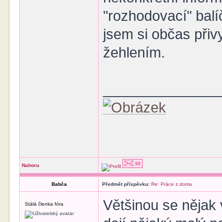
"rozhodovací" bal
jsem si občas přiv
žehlením.
______________
Nahoru
Babča
Předmět příspěvku:
Re: Práce z domu
Většinou se nějak 
Stálá členka fóra