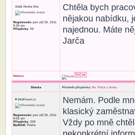
Chtěla bych praco
Stálá členka fóra
nějakou nabídku, j
Registrován:
pon zář 26, 2011
6:30 am
najednou. Máte ně
Příspěvky:
59
Jarča
Nahoru
Sharka
Předmět příspěvku:
Re: Práce z domu
Nemám. Podle mně 
♥ DetiForum.cz
klasický zaměstnav
Registrován:
pon zář 26, 2011
9:02 am
Vždy po mně chtěli 
Příspěvky:
208
Bydliště:
Praha
nekonkrétní inform