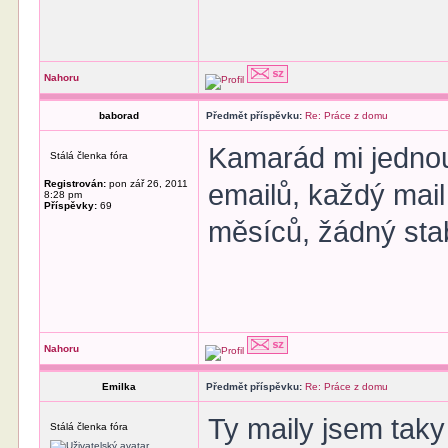
Nahoru
baborad
Předmět příspěvku:
Re: Práce z domu
Kamarád mi jednou
Stálá členka fóra
Registrován:
pon zář 26, 2011
emailů, každý mail 
8:28 pm
Příspěvky:
69
měsíců, žádný stab
Nahoru
Emilka
Předmět příspěvku:
Re: Práce z domu
Ty maily jsem taky 
Stálá členka fóra