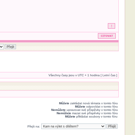
Všechny časy jsou v UTC + 1 hodina [ Letní čas ]
Můžete
zakládat nová témata v tomto fóru
Můžete
odpovídat v tomto fóru
Nemůžete
upravovat své příspěvky v tomto fóru
Nemůžete
mazat své příspěvky v tomto fóru
Můžete
přikládat soubory v tomto fóru
Přejít na: