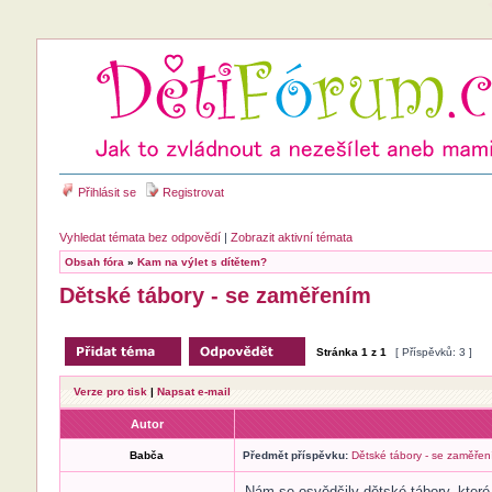
Přihlásit se
Registrovat
Vyhledat témata bez odpovědí
|
Zobrazit aktivní témata
Obsah fóra
»
Kam na výlet s dítětem?
Dětské tábory - se zaměřením
Stránka
1
z
1
[ Příspěvků: 3 ]
Verze pro tisk
|
Napsat e-mail
Autor
Babča
Předmět příspěvku:
Dětské tábory - se zaměřen
Nám se osvědčily dětské tábory, které 