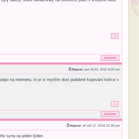
Napsal:
pon říj 03, 2011 9:33 am
 slepo na internetu, to je si myslím dost podobné kupování kočce v
Napsal:
stř zář 12, 2018 12:39 pm
ého syna na jeden týden.