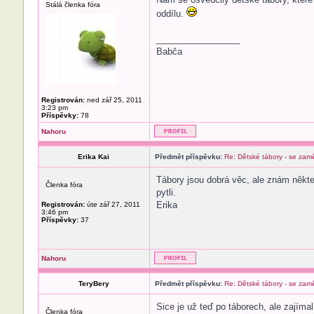
Stálá členka fóra
oddílu.
_________________
Babča
Registrován:
ned zář 25, 2011
3:23 pm
Příspěvky:
78
Nahoru
Erika Kai
Předmět příspěvku:
Re: Dětské tábory - se zam
Tábory jsou dobrá věc, ale znám někter
Členka fóra
pytli.
Erika
Registrován:
úte zář 27, 2011
3:46 pm
Příspěvky:
37
Nahoru
TeryBery
Předmět příspěvku:
Re: Dětské tábory - se zam
Sice je už teď po táborech, ale zajím
Členka fóra