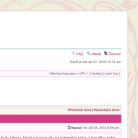
FAQ
Hledat
Členové
Právě je pát srp 07, 2026 10:21 am
Všechny časy jsou v UTC + 1 hodina [ Letní čas ]
Předchozí téma
|
Následující téma
Napsal:
čtv zář 29, 2011 6:58 pm
 byly tábory, které navazovaly na celoroční práci v kroužku nebo