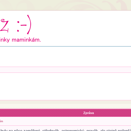
Zpráva
ím
byly na něco zaměřené- středověk, astronomický, pravěk- ale stejně nejlepší