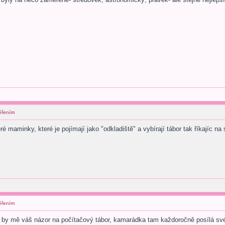
ěřením
é maminky, které je pojímají jako "odkladiště" a vybírají tábor tak říkajíc na
ěřením
al by mě váš názor na počítačový tábor, kamarádka tam každoročně posílá sv