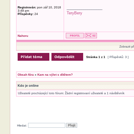
_________________
Registrován:
pon zář 10, 2018
3:49 pm
TeryBery
Příspěvky:
24
Nahoru
Zobrazit p
Stránka
1
z
1
[ Příspěvků: 3 ]
Obsah fóra
»
Kam na výlet s dítětem?
Kdo je online
Uživatelé procházející toto fórum: Žádní registrovaní uživatelé a 1 návštěvník
Hledat: