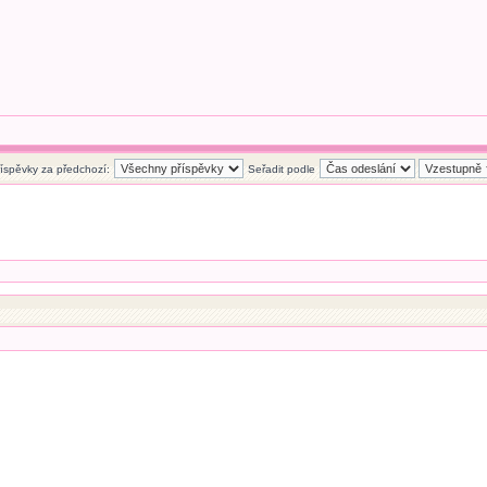
říspěvky za předchozí:
Seřadit podle