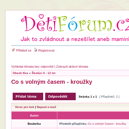
Přihlásit se
Registrovat
Vyhledat témata bez odpovědí
|
Zobrazit aktivní témata
Obsah fóra
»
Školáci 6 - 12 let
Co s volným časem - kroužky
Stránka
1
z
1
[ Příspěvků: 2 ]
Verze pro tisk
|
Napsat e-mail
Autor
Boubelka
Předmět příspěvku:
Co s volným časem - kroužky