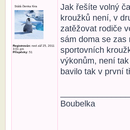
Jak řešíte volný 
Stálá členka fóra
kroužků není, v d
zatěžovat rodiče 
sám doma se zas n
Registrován:
ned zář 25, 2011
sportovních krouž
3:01 pm
Příspěvky:
51
výkonům, není tak 
bavilo tak v první t
______________
Boubelka