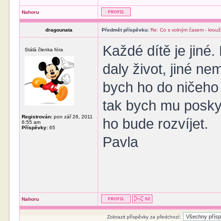
Nahoru
dragounata
Předmět příspěvku:
Re: Co s volným časem - krouž
Každé dítě je jiné.
Stálá členka fóra
daly život, jiné n
bych ho do ničeho
tak bych mu poskyt
Registrován:
pon zář 26, 2011
ho bude rozvíjet.
6:55 am
Příspěvky:
65
Pavla
Nahoru
Zobrazit příspěvky za předchozí: