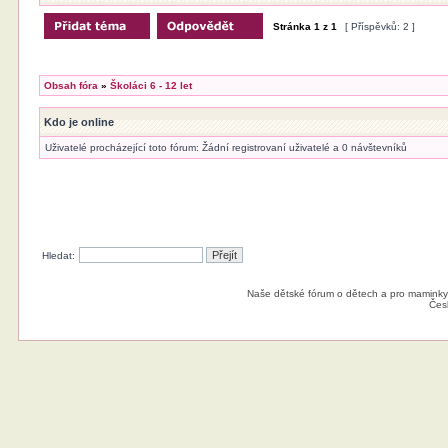
Stránka
1
z
1
[ Příspěvků: 2 ]
Obsah fóra
»
Školáci 6 - 12 let
Kdo je online
Uživatelé procházející toto fórum: Žádní registrovaní uživatelé a 0 návštevníků
Hledat:
Naše dětské fórum o dětech a pro maminky
Čes