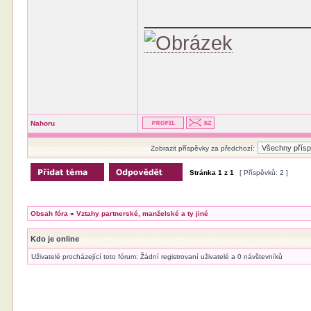
______________
Nahoru
Zobrazit příspěvky za předchozí:
Stránka
1
z
1
[ Příspěvků: 2 ]
Obsah fóra
»
Vztahy partnerské, manželské a ty jiné
Kdo je online
Uživatelé procházející toto fórum: Žádní registrovaní uživatelé a 0 návštevníků