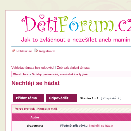
Přihlásit se
Registrovat
Vyhledat témata bez odpovědí
|
Zobrazit aktivní témata
Obsah fóra
»
Vztahy partnerské, manželské a ty jiné
Nechtějí se hádat
Stránka
1
z
1
[ Příspěvků: 2 ]
Verze pro tisk
|
Napsat e-mail
Autor
dragounata
Předmět příspěvku:
Nechtějí se hádat