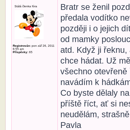
Bratr se ženil po
Stálá členka fóra
předala vodítko ne
později i o jejich d
od mamky poslouch
Registrován:
pon zář 26, 2011
atd. Když ji řeknu, 
6:55 am
Příspěvky:
65
chce hádat. Už mě 
všechno otevřeně ře
navádím k hádkám
Co byste dělaly 
příště říct, ať si 
neudělám, strašně b
Pavla