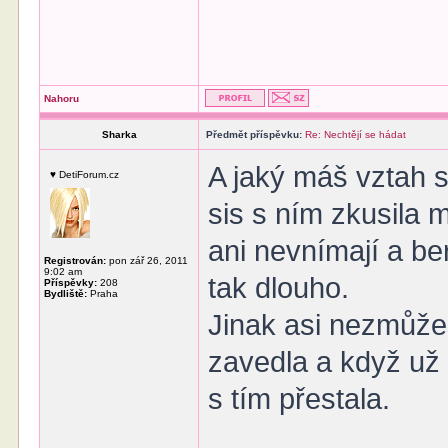
Nahoru
Sharka
Předmět příspěvku:
Re: Nechtějí se hádat
A jaký máš vztah s
♥ DetiForum.cz
sis s ním zkusila 
ani nevnímají a be
Registrován:
pon zář 26, 2011
9:02 am
tak dlouho.
Příspěvky:
208
Bydliště:
Praha
Jinak asi nezmůžeš
zavedla a když už t
s tím přestala.