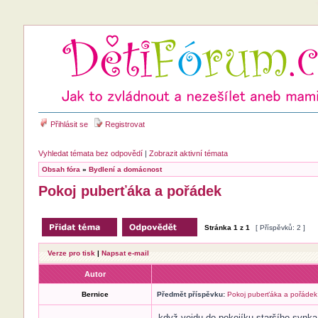
Přihlásit se
Registrovat
Vyhledat témata bez odpovědí
|
Zobrazit aktivní témata
Obsah fóra
»
Bydlení a domácnost
Pokoj puberťáka a pořádek
Stránka
1
z
1
[ Příspěvků: 2 ]
Verze pro tisk
|
Napsat e-mail
Autor
Bernice
Předmět příspěvku:
Pokoj puberťáka a pořádek
když vejdu do pokojíku staršího synka,