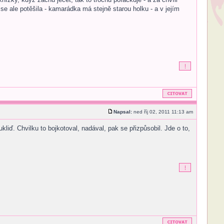
e ale potěšila - kamarádka má stejně starou holku - a v jejím
Napsal:
ned říj 02, 2011 11:13 am
liď. Chvilku to bojkotoval, nadával, pak se přizpůsobil. Jde o to,