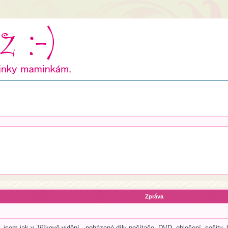
Zpráva
 jsem jak v Jiříkově vidění - poházené díly počítače, DVD, oblečení, sešity, k