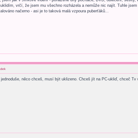
uklidím, vrčí, že jsem mu všechno rozházela a nemůže nic najít. Tuhle jsem s
malováno načerno - asi je to taková malá vzpoura puberťáků...
ádek
 jednoduše, něco chceš, musí být uklizeno. Chceš jít na PC-ukliď, chceč Tv uk