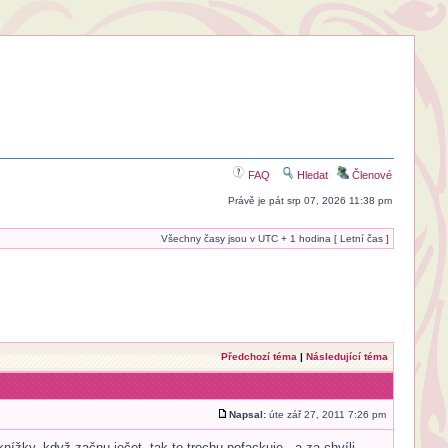
FAQ
Hledat
Členové
Právě je pát srp 07, 2026 11:38 pm
Všechny časy jsou v UTC + 1 hodina [ Letní čas ]
Předchozí téma
|
Následující téma
Napsal:
úte zář 27, 2011 7:26 pm
nížky, když začnu ječet, tak to trochu pofackuje - a za chvíli