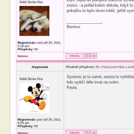
Stálá členka fóra
znovu - a pořád kolem dokola, když to 
pokojíku to bylo skoro totéž, ještě vy
_________________
Bernice
Registrován:
ned zář 25, 2011
2:16 pm
Příspěvky:
62
Nahoru
dragounata
Předmět příspěvku:
Re: Pokoj puberťáka a poř
Synovec je to samé, sestra to vyřešila
Stálá členka fóra
kdo vydrží déle trvat na svém.
Pavla
Registrován:
pon zář 26, 2011
6:55 am
Příspěvky:
65
Nahoru