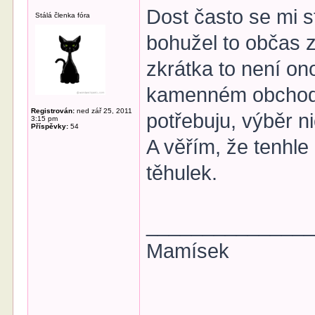
Dost často se mi s
Stálá členka fóra
bohužel to občas z
zkrátka to není ono
kamenném obchodě.
Registrován:
ned zář 25, 2011
potřebuju, výběr n
3:15 pm
Příspěvky:
54
A věřím, že tenhl
těhulek.
______________
Mamísek