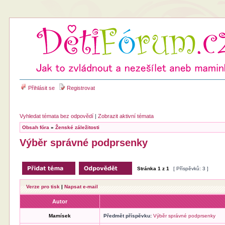
Přihlásit se
Registrovat
Vyhledat témata bez odpovědí
|
Zobrazit aktivní témata
Obsah fóra
»
Ženské záležitosti
Výběr správné podprsenky
Stránka
1
z
1
[ Příspěvků: 3 ]
Verze pro tisk
|
Napsat e-mail
Autor
Mamísek
Předmět příspěvku:
Výběr správné podprsenky