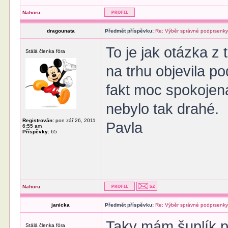
Nahoru
dragounata
Předmět příspěvku:
Re: Výběr správné podprsenk
To je jak otázka z 
Stálá členka fóra
na trhu objevila p
fakt moc spokojená
nebylo tak drahé.
Registrován:
pon zář 26, 2011
Pavla
6:55 am
Příspěvky:
65
Nahoru
janicka
Předmět příspěvku:
Re: Výběr správné podprsenk
Taky mám šuplík pl
Stálá členka fóra