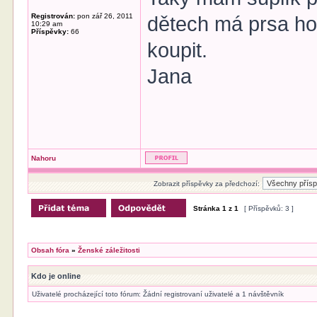
Registrován:
pon zář 26, 2011
dětech má prsa ho
10:29 am
Příspěvky:
66
koupit.
Jana
Nahoru
Zobrazit příspěvky za předchozí:
Stránka
1
z
1
[ Příspěvků: 3 ]
Obsah fóra
»
Ženské záležitosti
Kdo je online
Uživatelé procházející toto fórum: Žádní registrovaní uživatelé a 1 návštěvník