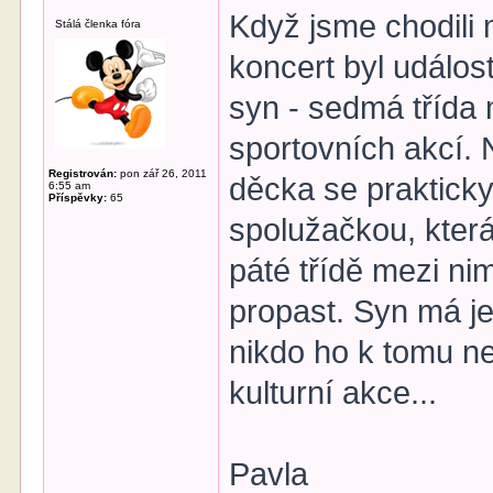
Když jsme chodili 
Stálá členka fóra
koncert byl událost
syn - sedmá třída 
sportovních akcí. N
Registrován:
pon zář 26, 2011
děcka se praktick
6:55 am
Příspěvky:
65
spolužačkou, která
páté třídě mezi nim
propast. Syn má j
nikdo ho k tomu ne
kulturní akce...
Pavla