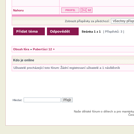
Nahoru
Zobrazit příspěvky za předchozí:
Stránka
1
z
1
[ Příspěvků: 3 ]
Obsah fóra
»
Puberťáci 12 +
Kdo je online
Uživatelé procházející toto fórum: Žádní registrovaní uživatelé a 1 návštěvník
Hledat:
Naše dětské fórum o dětech a pro maminky
Čes