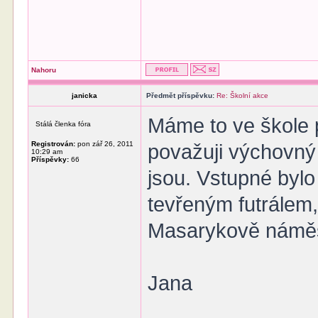
Nahoru
janicka
Předmět příspěvku:
Re: Školní akce
Máme to ve škole p
Stálá členka fóra
Registrován:
pon zář 26, 2011
považuji výchovný 
10:29 am
Příspěvky:
66
jsou. Vstupné bylo
tevřeným futrálem,
Masarykově náměst
Jana