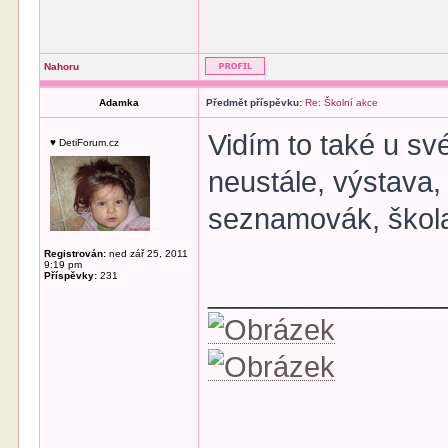
Nahoru
Adamka
Předmět příspěvku:
Re: Školní akce
Vidím to také u své 
♥ DetiForum.cz
neustále, výstava, 
seznamovák, škola
Registrován:
ned zář 25, 2011
9:19 pm
Příspěvky:
231
______________