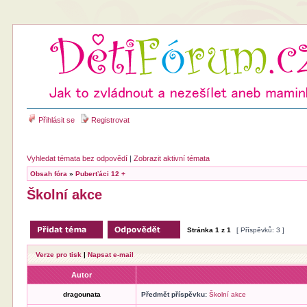
Přihlásit se
Registrovat
Vyhledat témata bez odpovědí
|
Zobrazit aktivní témata
Obsah fóra
»
Puberťáci 12 +
Školní akce
Stránka
1
z
1
[ Příspěvků: 3 ]
Verze pro tisk
|
Napsat e-mail
Autor
dragounata
Předmět příspěvku:
Školní akce