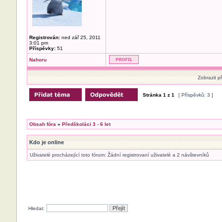
Registrován:
ned zář 25, 2011
3:01 pm
Příspěvky:
51
Nahoru
Zobrazit p
Stránka
1
z
1
[ Příspěvků: 3 ]
Obsah fóra
»
Předškoláci 3 - 6 let
Kdo je online
Uživatelé procházející toto fórum: Žádní registrovaní uživatelé a 2 návštevníků
Hledat: