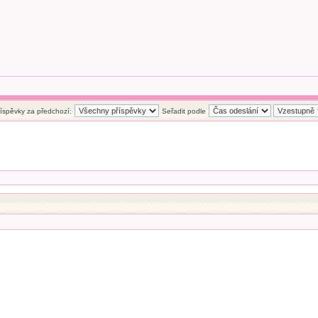
říspěvky za předchozí:
Seřadit podle