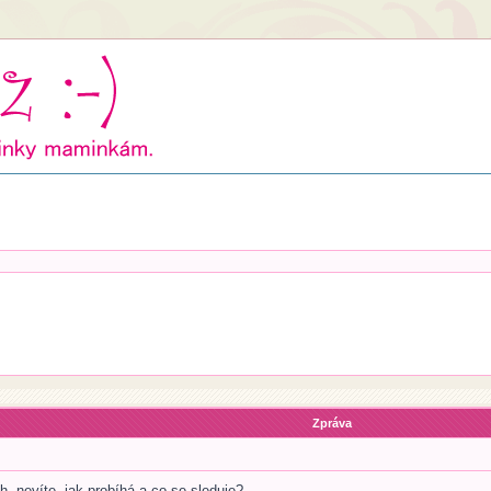
Zpráva
ch, nevíte, jak probíhá a co se sleduje?