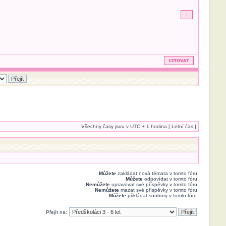
Všechny časy jsou v UTC + 1 hodina [ Letní čas ]
Můžete
zakládat nová témata v tomto fóru
Můžete
odpovídat v tomto fóru
Nemůžete
upravovat své příspěvky v tomto fóru
Nemůžete
mazat své příspěvky v tomto fóru
Můžete
přikládat soubory v tomto fóru
Přejít na: