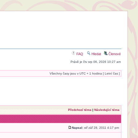
FAQ
Hledat
Členové
Právě je čtv srp 06, 2026 10:27 am
Všechny časy jsou v UTC + 1 hodina [ Letní čas ]
Předchozí téma
|
Následující téma
Napsal:
stř zář 28, 2011 4:17 pm