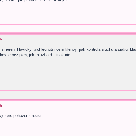
ch
změření hlavičky, prohlédnutí nožní klenby, pak kontrola sluchu a zraku, kla
y je bez plen, jak mluví atd. Jinak nic.
ch
ky spíš pohovor s rodiči.