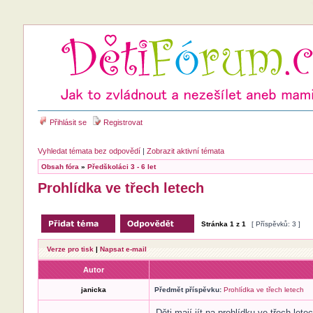
Přihlásit se
Registrovat
Vyhledat témata bez odpovědí
|
Zobrazit aktivní témata
Obsah fóra
»
Předškoláci 3 - 6 let
Prohlídka ve třech letech
Stránka
1
z
1
[ Příspěvků: 3 ]
Verze pro tisk
|
Napsat e-mail
Autor
janicka
Předmět příspěvku:
Prohlídka ve třech letech
Děti mají jít na prohlídku ve třech lete