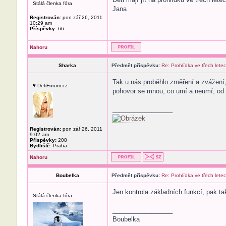
Stálá členka fóra
Jana
Registrován:
pon zář 26, 2011
10:29 am
Příspěvky:
66
Nahoru
Sharka
Předmět příspěvku:
Re: Prohlídka ve třech lete
Tak u nás proběhlo změření a zvážení, 
♥ DetiForum.cz
pohovor se mnou, co umí a neumí, od kd
_________________
Registrován:
pon zář 26, 2011
9:02 am
Příspěvky:
208
Bydliště:
Praha
Nahoru
Boubelka
Předmět příspěvku:
Re: Prohlídka ve třech lete
Jen kontrola základních funkcí, pak ta
Stálá členka fóra
_________________
Boubelka