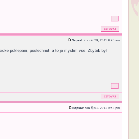
Napsal:
čtv zář 29, 2011 9:28 am
sické poklepání, poslechnutí a to je myslím vše. Zbytek byl
Napsal:
sob říj 01, 2011 9:53 pm