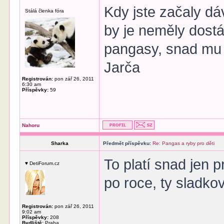
Kdy jste začaly dá
Stálá členka fóra
by je neměly dostáv
pangasy, snad mu n
Jarča
Registrován:
pon zář 26, 2011
6:30 am
Příspěvky:
59
Nahoru
Sharka
Předmět příspěvku:
Re: Pangas a ryby pro děti
To platí snad jen p
♥ DetiForum.cz
po roce, ty sladko
Registrován:
pon zář 26, 2011
9:02 am
______________
Příspěvky:
208
Bydliště:
Praha