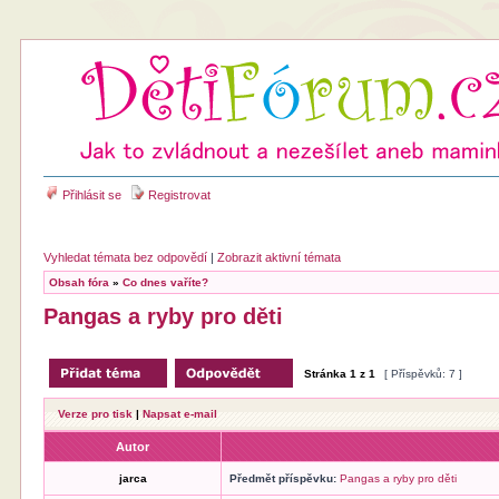
Přihlásit se
Registrovat
Vyhledat témata bez odpovědí
|
Zobrazit aktivní témata
Obsah fóra
»
Co dnes vaříte?
Pangas a ryby pro děti
Stránka
1
z
1
[ Příspěvků: 7 ]
Verze pro tisk
|
Napsat e-mail
Autor
jarca
Předmět příspěvku:
Pangas a ryby pro děti