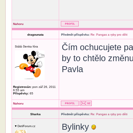
Nahoru
dragounata
Předmět příspěvku:
Re: Pangas a ryby pro děti
Čím ochucujete pa
Stálá členka fóra
by to chtělo změnu
Pavla
Registrován:
pon zář 26, 2011
6:55 am
Příspěvky:
65
Nahoru
Sharka
Předmět příspěvku:
Re: Pangas a ryby pro děti
Bylinky
♥ DetiForum.cz