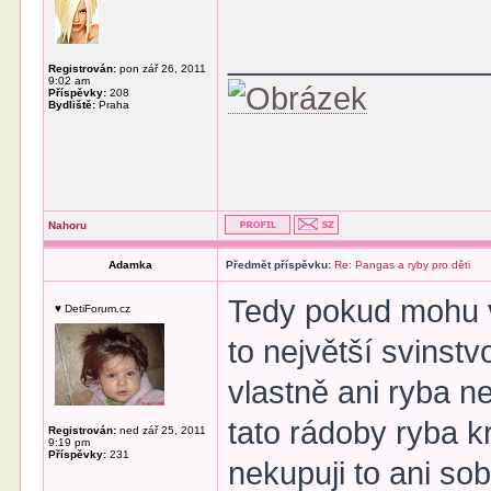
______________
Registrován:
pon zář 26, 2011
9:02 am
Příspěvky:
208
Bydliště:
Praha
Nahoru
Adamka
Předmět příspěvku:
Re: Pangas a ryby pro děti
Tedy pokud mohu vy
♥ DetiForum.cz
to největší svinstv
vlastně ani ryba n
tato rádoby ryba kr
Registrován:
ned zář 25, 2011
9:19 pm
Příspěvky:
231
nekupuji to ani sob