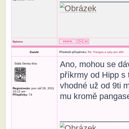
Nahoru
Zuzule
Předmět příspěvku:
Re: Pangas a ryby pro děti
Ano, mohou se dáva
Stálá členka fóra
příkrmy od Hipp s 
vhodné už od 9ti 
Registrován:
pon zář 26, 2011
10:12 am
mu kromě pangase,
Příspěvky:
74
______________