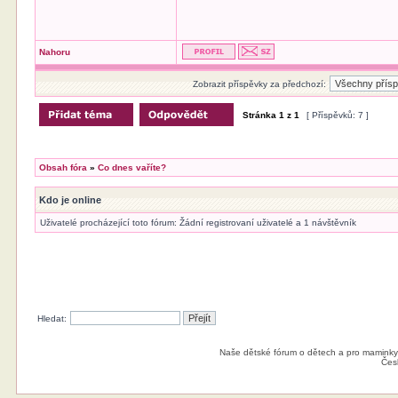
Nahoru
Zobrazit příspěvky za předchozí:
Stránka
1
z
1
[ Příspěvků: 7 ]
Obsah fóra
»
Co dnes vaříte?
Kdo je online
Uživatelé procházející toto fórum: Žádní registrovaní uživatelé a 1 návštěvník
Hledat:
Naše dětské fórum o dětech a pro maminky
Čes