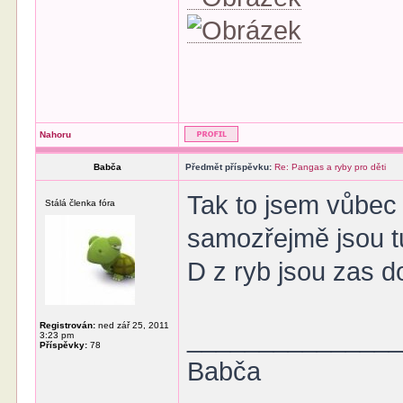
Nahoru
Babča
Předmět příspěvku:
Re: Pangas a ryby pro děti
Tak to jsem vůbec 
Stálá členka fóra
samozřejmě jsou t
D z ryb jsou zas d
Registrován:
ned zář 25, 2011
______________
3:23 pm
Příspěvky:
78
Babča