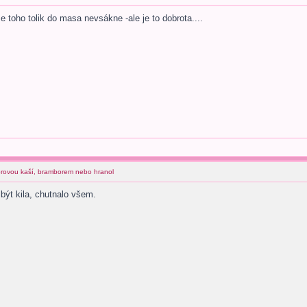
e toho tolik do masa nevsákne -ale je to dobrota....
orovou kaší, bramborem nebo hranol
být kila, chutnalo všem.