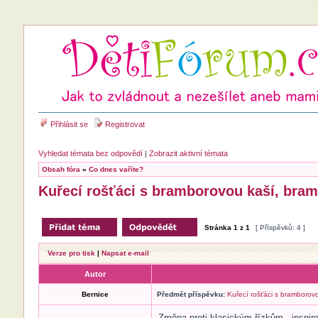
Přihlásit se
Registrovat
Vyhledat témata bez odpovědí
|
Zobrazit aktivní témata
Obsah fóra
»
Co dnes vaříte?
Kuřecí rošťáci s bramborovou kaší, bra
Stránka
1
z
1
[ Příspěvků: 4 ]
Verze pro tisk
|
Napsat e-mail
Autor
Bernice
Předmět příspěvku:
Kuřecí rošťáci s bramborov
Změna proti klasickým řízkům - inspiro