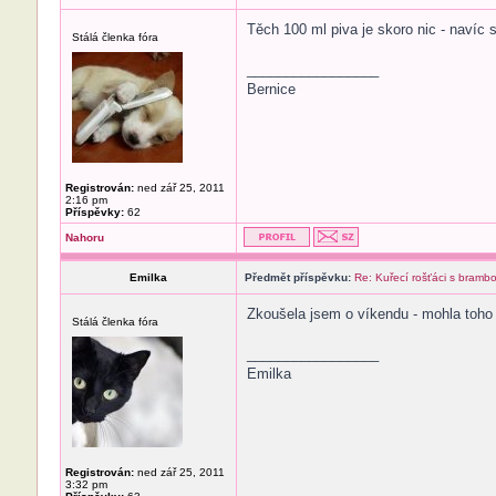
Těch 100 ml piva je skoro nic - navíc s
Stálá členka fóra
_________________
Bernice
Registrován:
ned zář 25, 2011
2:16 pm
Příspěvky:
62
Nahoru
Emilka
Předmět příspěvku:
Re: Kuřecí rošťáci s bramb
Zkoušela jsem o víkendu - mohla toho 
Stálá členka fóra
_________________
Emilka
Registrován:
ned zář 25, 2011
3:32 pm