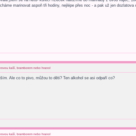
 necháme marinovat aspoň tři hodiny, nejlépe přes noc - a pak už jen dozlatova o
orovou kaší, bramborem nebo hranol
ím. Ale co to pivo, můžou to děti? Ten alkohol se asi odpaří co?
orovou kaší, bramborem nebo hranol