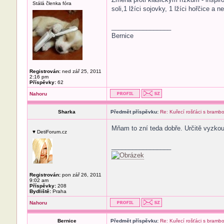
Stálá členka fóra
soli,1 lžíci sojovky, 1 lžíci hořčice a
_________________
Bernice
Registrován:
ned zář 25, 2011
2:16 pm
Příspěvky:
62
Nahoru
Sharka
Předmět příspěvku:
Re: Kuřecí rošťáci s bramb
Mňam to zní teda dobře. Určitě vyzkouš
♥ DetiForum.cz
_________________
Registrován:
pon zář 26, 2011
9:02 am
Příspěvky:
208
Bydliště:
Praha
Nahoru
Bernice
Předmět příspěvku:
Re: Kuřecí rošťáci s bramb