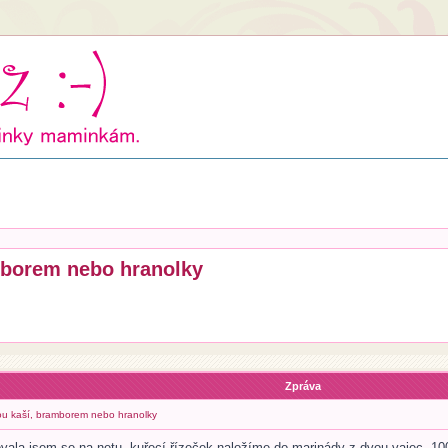
mborem nebo hranolky
Zpráva
ou kaší, bramborem nebo hranolky
vala jsem se na netu- kuřecí řízeček naložíme do marinády z dvou vajec, 100 