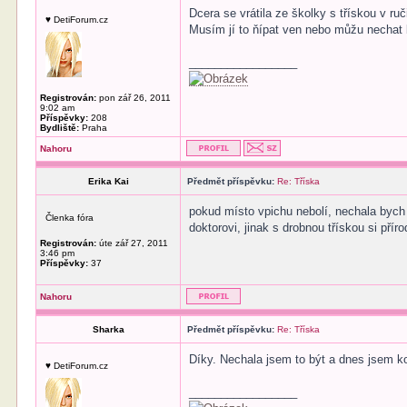
Dcera se vrátila ze školky s třískou v ruč
♥ DetiForum.cz
Musím jí to ňípat ven nebo můžu nechat 
_________________
Registrován:
pon zář 26, 2011
9:02 am
Příspěvky:
208
Bydliště:
Praha
Nahoru
Erika Kai
Předmět příspěvku:
Re: Tříska
pokud místo vpichu nebolí, nechala bych b
Členka fóra
doktorovi, jinak s drobnou třískou si pří
Registrován:
úte zář 27, 2011
3:46 pm
Příspěvky:
37
Nahoru
Sharka
Předmět příspěvku:
Re: Tříska
Díky. Nechala jsem to být a dnes jsem ko
♥ DetiForum.cz
_________________