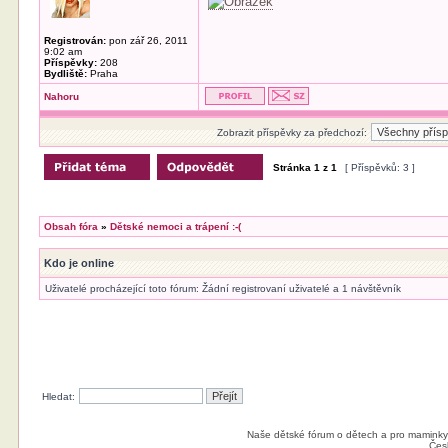
Registrován:
pon zář 26, 2011
9:02 am
Příspěvky:
208
Bydliště:
Praha
Nahoru
Zobrazit příspěvky za předchozí:
Stránka
1
z
1
[ Příspěvků: 3 ]
Obsah fóra
»
Dětské nemoci a trápení :-(
Kdo je online
Uživatelé procházející toto fórum: Žádní registrovaní uživatelé a 1 návštěvník
Hledat:
Naše dětské fórum o dětech a pro maminky
Čes