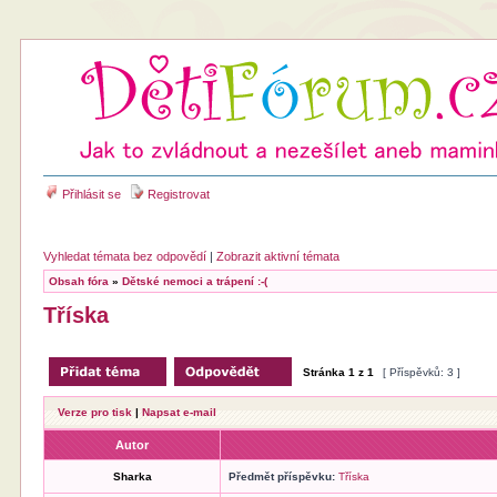
Přihlásit se
Registrovat
Vyhledat témata bez odpovědí
|
Zobrazit aktivní témata
Obsah fóra
»
Dětské nemoci a trápení :-(
Tříska
Stránka
1
z
1
[ Příspěvků: 3 ]
Verze pro tisk
|
Napsat e-mail
Autor
Sharka
Předmět příspěvku:
Tříska