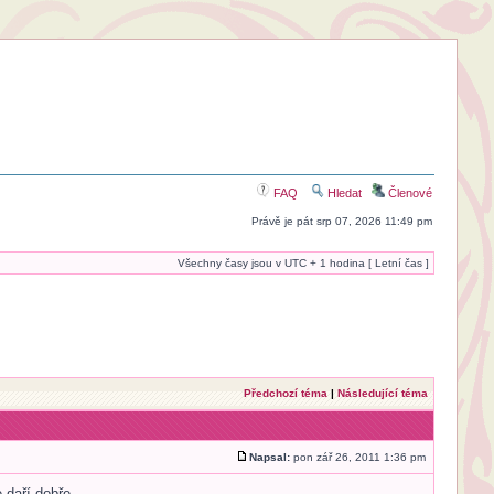
FAQ
Hledat
Členové
Právě je pát srp 07, 2026 11:49 pm
Všechny časy jsou v UTC + 1 hodina [ Letní čas ]
Předchozí téma
|
Následující téma
Napsal:
pon zář 26, 2011 1:36 pm
daří dobře.