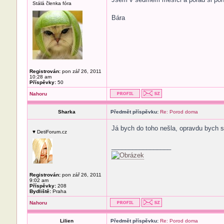
Stálá členka fóra
Bára
Registrován:
pon zář 26, 2011
10:28 am
Příspěvky:
50
Nahoru
Sharka
Předmět příspěvku:
Re: Porod doma
Já bych do toho nešla, opravdu bych s
♥ DetiForum.cz
_________________
Registrován:
pon zář 26, 2011
9:02 am
Příspěvky:
208
Bydliště:
Praha
Nahoru
Lilien
Předmět příspěvku:
Re: Porod doma