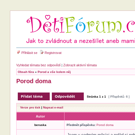
Přihlásit se
Registrovat
Vyhledat témata bez odpovědí
|
Zobrazit aktivní témata
Obsah fóra
»
Porod a vše kolem něj
Porod doma
Stránka
1
z
1
[ Příspěvků: 6 ]
Verze pro tisk
|
Napsat e-mail
Autor
beruska
Předmět příspěvku:
Porod doma
Jsem v sedmém měsíci a pořád si poh