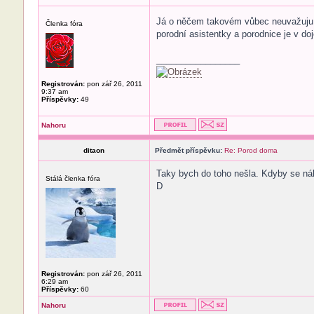
Já o něčem takovém vůbec neuvažuju, j
Členka fóra
porodní asistentky a porodnice je v do
_________________
Registrován:
pon zář 26, 2011
9:37 am
Příspěvky:
49
Nahoru
ditaon
Předmět příspěvku:
Re: Porod doma
Taky bych do toho nešla. Kdyby se náh
Stálá členka fóra
D
Registrován:
pon zář 26, 2011
6:29 am
Příspěvky:
60
Nahoru