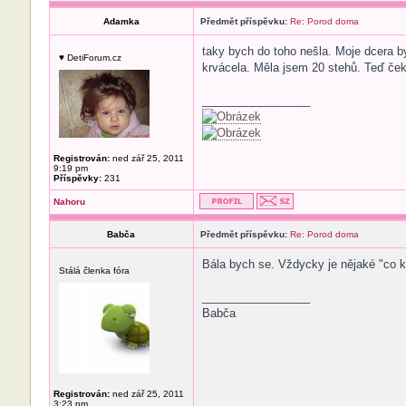
Adamka
Předmět příspěvku:
Re: Porod doma
taky bych do toho nešla. Moje dcera by
♥ DetiForum.cz
krvácela. Měla jsem 20 stehů. Teď ček
_________________
Registrován:
ned zář 25, 2011
9:19 pm
Příspěvky:
231
Nahoru
Babča
Předmět příspěvku:
Re: Porod doma
Bála bych se. Vždycky je nějaké "co kd
Stálá členka fóra
_________________
Babča
Registrován:
ned zář 25, 2011
3:23 pm