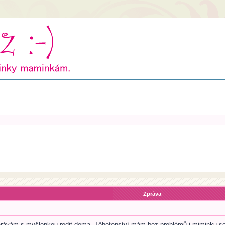
Zpráva
rávám s myšlenkou rodit doma. Těhotenství mám bez problémů i miminku se 