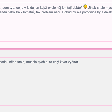
sem typ, co je v klidu jen když okolo něj kmitají doktoři
Jinak si ale mys
jezdu několika kilometrů, tak problém není. Pokud by ale porodnice byla dale
odou něco stalo, musela bych si to celý život vyčítat.