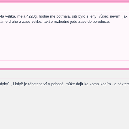
la veliká, měla 4220g, hodně mě potrhala, šití bylo šílený, vůbec nevím, ja
áme druhé a zase veliké, takže rozhodně jedu zase do porodnice.
yby" , i když je těhotenství v pohodě, může dojít ke komplikacím - a některé