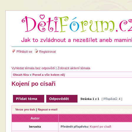
Přihlásit se
Registrovat
Vyhledat témata bez odpovědí
|
Zobrazit aktivní témata
Obsah fóra
»
Porod a vše kolem něj
Kojení po císaři
Stránka
1
z
1
[ Příspěvků: 4 ]
Verze pro tisk
|
Napsat e-mail
Autor
beruska
Předmět příspěvku:
Kojení po císaři