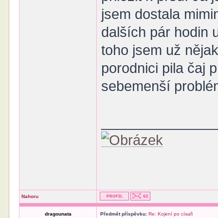
jsem dostala mimi
dalších pár hodin 
toho jsem už něja
porodnici pila čaj 
sebemenší problém 
______________
Nahoru
dragounata
Předmět příspěvku:
Re: Kojení po císaři