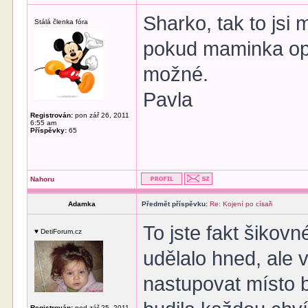
Sharko, tak to jsi
Stálá členka fóra
pokud maminka opra
možné.
Pavla
Registrován:
pon zář 26, 2011
6:55 am
Příspěvky:
65
Nahoru
Adamka
Předmět příspěvku:
Re: Kojení po císaři
To jste fakt šikovn
♥ DetiForum.cz
udělalo hned, ale 
nastupovat místo b
Registrován:
ned zář 25, 2011