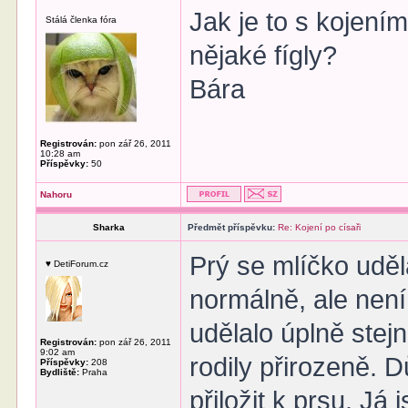
Jak je to s kojení
Stálá členka fóra
nějaké fígly?
Bára
Registrován:
pon zář 26, 2011
10:28 am
Příspěvky:
50
Nahoru
Sharka
Předmět příspěvku:
Re: Kojení po císaři
Prý se mlíčko uděl
♥ DetiForum.cz
normálně, ale není
udělalo úplně stej
Registrován:
pon zář 26, 2011
9:02 am
rodily přirozeně. D
Příspěvky:
208
Bydliště:
Praha
přiložit k prsu. Já