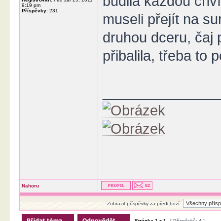
budila každou chví
9:19 pm
Příspěvky:
231
museli přejít na 
druhou dceru, čaj p
přibalila, třeba to
______________
Nahoru
Zobrazit příspěvky za předchozí:
Stránka
1
z
1
[ Příspěvků: 4 ]