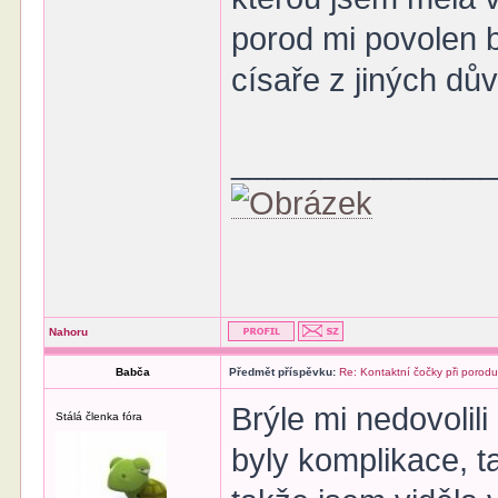
porod mi povolen b
císaře z jiných dů
______________
Nahoru
Babča
Předmět příspěvku:
Re: Kontaktní čočky při porod
Brýle mi nedovolili
Stálá členka fóra
byly komplikace, t