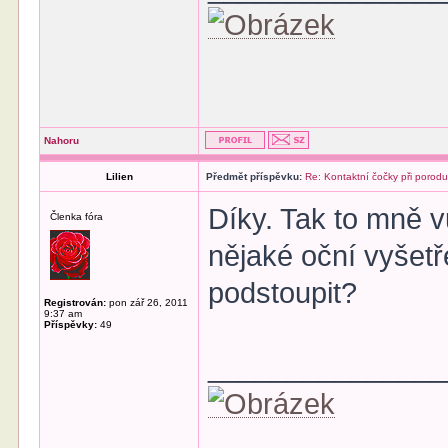
Nahoru
Lilien
Předmět příspěvku:
Re: Kontaktní čočky při porod
Díky. Tak to mně 
Členka fóra
nějaké oční vyšetř
podstoupit?
Registrován:
pon zář 26, 2011
9:37 am
Příspěvky:
49
______________