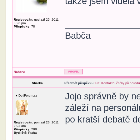
takže jsem viděla
Registrován:
ned zář 25, 2011
______________
3:23 pm
Příspěvky:
78
Babča
Nahoru
Sharka
Předmět příspěvku:
Re: Kontaktní čočky při porod
Jojo správně by ne
♥ DetiForum.cz
záleží na personál
po kratší debatě d
Registrován:
pon zář 26, 2011
9:02 am
Příspěvky:
208
Bydliště:
Praha