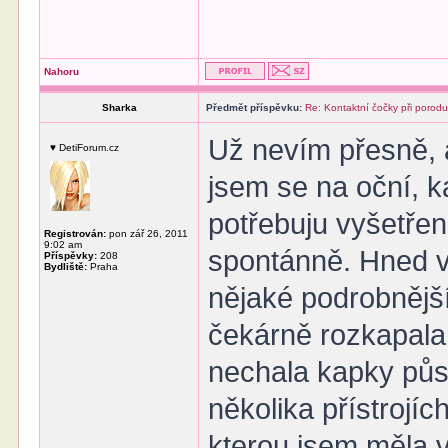
Nahoru
Sharka
Předmět příspěvku:
Re: Kontaktní čočky při porod
Už nevím přesně, a
♥ DetiForum.cz
jsem se na oční, 
potřebuju vyšetřen
Registrován:
pon zář 26, 2011
9:02 am
spontánně. Hned v
Příspěvky:
208
Bydliště:
Praha
nějaké podrobnější
čekárně rozkapala 
nechala kapky půso
několika přístrojíc
kterou jsem měla 