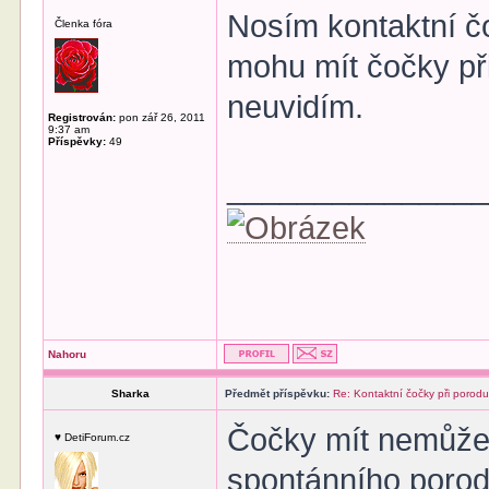
Nosím kontaktní č
Členka fóra
mohu mít čočky př
neuvidím.
Registrován:
pon zář 26, 2011
9:37 am
Příspěvky:
49
______________
Nahoru
Sharka
Předmět příspěvku:
Re: Kontaktní čočky při porod
Čočky mít nemůže
♥ DetiForum.cz
spontánního porodu