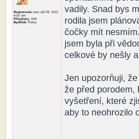
vadily. Snad bys m
Registrován:
pon zář 26, 2011
9:02 am
rodila jsem plánov
Příspěvky:
208
Bydliště:
Praha
čočky mít nesmím. D
jsem byla při vědom
celkové by nešly an
Jen upozorňuji, že 
že před porodem, b
vyšetření, které zj
aby to neohrozilo o
______________