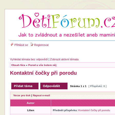
Přihlásit se
Registrovat
Vyhledat témata bez odpovědí
|
Zobrazit aktivní témata
Obsah fóra
»
Porod a vše kolem něj
Kontaktní čočky při porodu
Stránka
1
z
1
[ Příspěvků: 6 ]
Verze pro tisk
|
Napsat e-mail
Autor
Lilien
Předmět příspěvku:
Kontaktní čočky při porodu