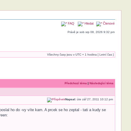
FAQ
Hledat
Členové
Právě je sob srp 08, 2026 9:32 pm
Všechny časy jsou v UTC + 1 hodina [ Letní čas ]
Předchozí téma
|
Následující téma
Napsal:
úte zář 27, 2011 10:12 pm
slal ho do -vy víte kam. A prcek se ho zeptal - tati a kudy se