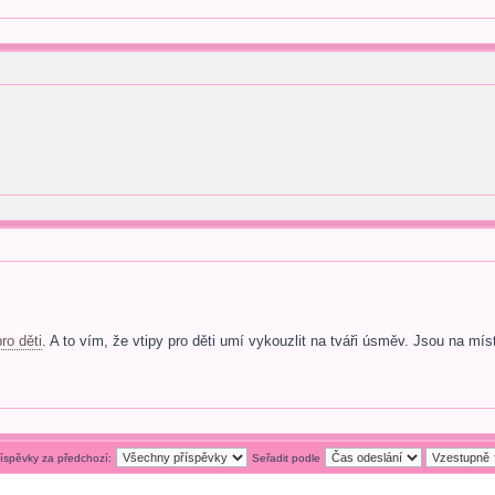
pro děti
. A to vím, že vtipy pro děti umí vykouzlit na tváři úsměv. Jsou na mís
říspěvky za předchozí:
Seřadit podle