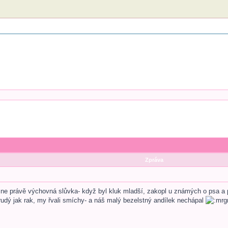
Zpráva
ne právě výchovná slůvka- když byl kluk mladší, zakopl u známých o psa a po
 rudý jak rak, my řvali smíchy- a náš malý bezelstný andílek nechápal