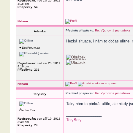
Registrován:
ned zář 25, 2011
3:15 pm
Příspěvky:
54
Nahoru
Předmět příspěvku:
Re: Výchovná pro tatínka
Adamka
Hezká situace, i nám to občas ulítne, 
♥ DetiForum.cz
_________________
Registrován:
ned zář 25, 2011
9:19 pm
Příspěvky:
231
Nahoru
Předmět příspěvku:
Re: Výchovná pro tatínka
TeryBery
Taky nám to párkrát ulítlo, ale nikdy j
Členka fóra
_________________
Registrován:
pon zář 10, 2018
TeryBery
3:49 pm
Příspěvky:
24