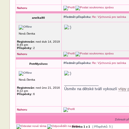
Nahoru
Předmět příspěvku:
Re: Výchovná pro tatínka
anelka90
Nová členka
Registrován:
ned dub 14, 2019
8:45 pm
Příspěvky:
2
Nahoru
Předmět příspěvku:
Re: Výchovná pro tatínka
PetrMyslivec
Nová členka
_________________
Registrován:
ned úno 21, 2016
Úsměv na dětské tváři vykouzlí
vtipy 
8:22 pm
Příspěvky:
6
Nahoru
Zobrazit p
Stránka
1
z
1
[ Příspěvků: 5 ]