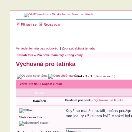
Přihlásit se
Registrovat
Vyhledat témata bez odpovědí
|
Zobrazit aktivní témata
Obsah fóra
»
Pro nové maminky
»
Ring volný
Výchovná pro tatínka
Stránka
1
z
1
[ Příspěvků: 5 ]
Verze pro tisk
|
Napsat e-mail
Autor
Předmět příspěvku:
Výchovná pro tatínka
Mamísek
Když se manžel rozčílí, občas použije 
tam jde, ty už jsi tam byl? Manžel byl
Stálá členka fóra
_________________
Mamísek