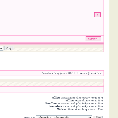
Všechny časy jsou v UTC + 1 hodina [ Letní čas ]
Můžete
zakládat nová témata v tomto fóru
Můžete
odpovídat v tomto fóru
Nemůžete
upravovat své příspěvky v tomto fóru
Nemůžete
mazat své příspěvky v tomto fóru
Můžete
přikládat soubory v tomto fóru
Přejít na: