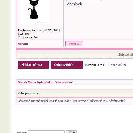
Mamísek
Registrován:
ned zář 25, 2011
3:15 pm
Příspěvky:
54
Nahoru
Zobrazit p
Stránka
1
z
1
[ Příspěvků: 5 ]
Obsah fóra
»
Výbavička - Vše pro děti
Kdo je online
Uživatelé procházející toto fórum: Žádní registrovaní uživatelé a 3 návštevníků
Hledat: