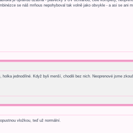
mbinézce se náš mrňous nepohyboval tak volně jako obvykle - a asi se ani mo
holka jednodílné. Když byli menší, chodili bez nich. Neoprenové jsme zkoušel
opustnou vložkou, teď už normální.