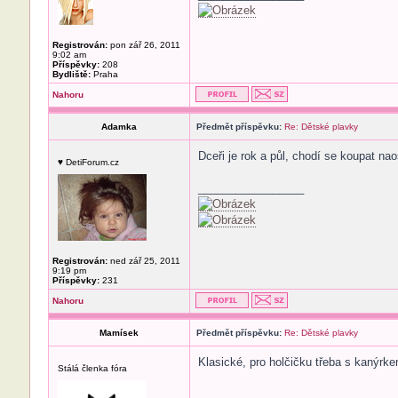
Registrován:
pon zář 26, 2011
9:02 am
Příspěvky:
208
Bydliště:
Praha
Nahoru
Adamka
Předmět příspěvku:
Re: Dětské plavky
Dceři je rok a půl, chodí se koupat naos
♥ DetiForum.cz
_________________
Registrován:
ned zář 25, 2011
9:19 pm
Příspěvky:
231
Nahoru
Mamísek
Předmět příspěvku:
Re: Dětské plavky
Klasické, pro holčičku třeba s kanýrkem
Stálá členka fóra
_________________