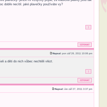
c dobře necítil. jaké plavečky používáte vy?
Napsal:
pon zář 26, 2011 10:06 pm
i a děti do nich vůbec nechtěli vlézt.
Napsal:
úte zář 27, 2011 3:37 pm