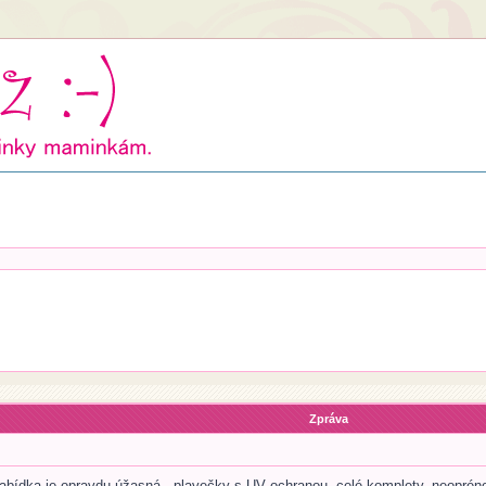
Zpráva
 nabídka je opravdu úžasná - plavečky s UV ochranou, celé komplety, neopréno