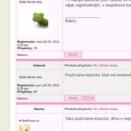
Stálá členka fóra
nějak nejpohodlnější, v neoprénové ko
_________________
Babča
Registrován:
ned zář 25, 2011
3:23 pm
Příspěvky:
78
Nahoru
baborad
Předmět příspěvku:
Re: Dětské plavky
Používáme klasické, kluk má trenkové, 
Stálá členka fóra
Registrován:
pon zář 26, 2011
8:28 pm
Příspěvky:
69
Nahoru
Sharka
Předmět příspěvku:
Re: Dětské plavky
Také používáme klasické, dříve s nepr
♥ DetiForum.cz
_________________