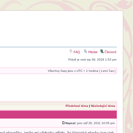
FAQ
Hledat
Členové
Právě je ned srp 09, 2026 1:53 pm
Všechny časy jsou v UTC + 1 hodina [ Letní čas ]
Předchozí téma
|
Následující téma
Napsal:
pon zář 26, 2011 10:05 pm
vé plavečky- jenže mi vždycky přijde, že klasické plavky jsou tak