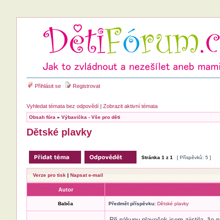
Přihlásit se
Registrovat
Vyhledat témata bez odpovědí
|
Zobrazit aktivní témata
Obsah fóra
»
Výbavička - Vše pro děti
Dětské plavky
Stránka
1
z
1
[ Příspěvků: 5 ]
Verze pro tisk
|
Napsat e-mail
Autor
Babča
Předmět příspěvku:
Dětské plavky
Při nákupu plaveček jsem zjistila, že