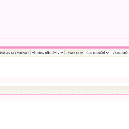
říspěvky za předchozí:
Seřadit podle