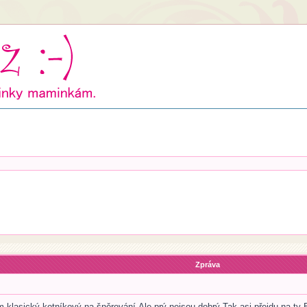
Zpráva
 klasický kotníkový na šněrování.Ale prý nejsou dobrý.Tak asi přejdu na ty