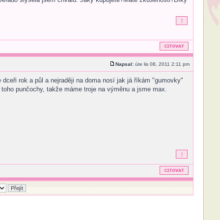
Napsal:
úte lis 08, 2011 2:11 pm
dceři rok a půl a nejraději na doma nosí jak já říkám "gumovky"
í z toho punčochy, takže máme troje na výměnu a jsme max.