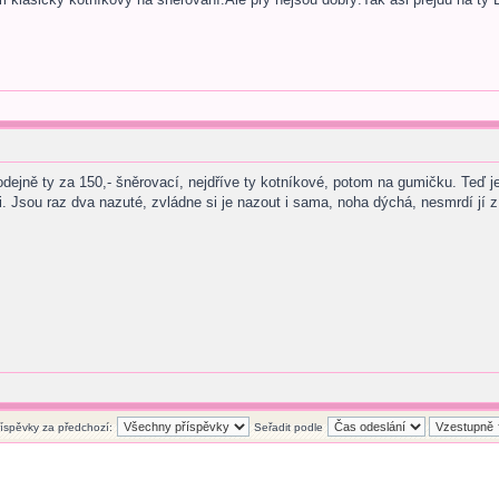
ejně ty za 150,- šněrovací, nejdříve ty kotníkové, potom na gumičku. Teď je 
mi. Jsou raz dva nazuté, zvládne si je nazout i sama, noha dýchá, nesmrdí j
říspěvky za předchozí:
Seřadit podle