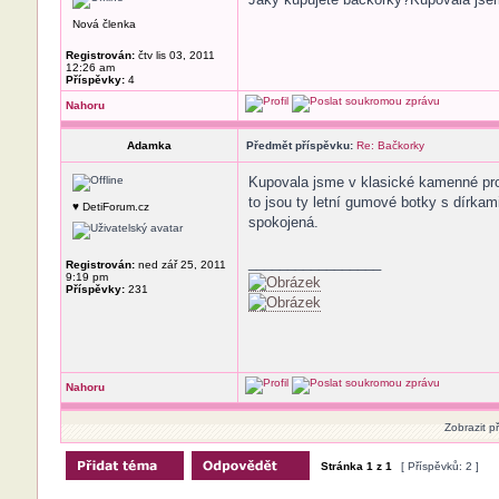
Nová členka
Registrován:
čtv lis 03, 2011
12:26 am
Příspěvky:
4
Nahoru
Adamka
Předmět příspěvku:
Re: Bačkorky
Kupovala jsme v klasické kamenné prod
to jsou ty letní gumové botky s dírka
♥ DetiForum.cz
spokojená.
_________________
Registrován:
ned zář 25, 2011
9:19 pm
Příspěvky:
231
Nahoru
Zobrazit p
Stránka
1
z
1
[ Příspěvků: 2 ]