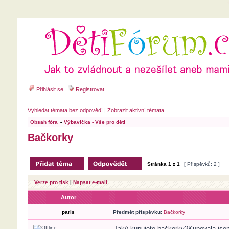
Přihlásit se
Registrovat
Vyhledat témata bez odpovědí
|
Zobrazit aktivní témata
Obsah fóra
»
Výbavička - Vše pro děti
Bačkorky
Stránka
1
z
1
[ Příspěvků: 2 ]
Verze pro tisk
|
Napsat e-mail
Autor
paris
Předmět příspěvku:
Bačkorky
Jaký kupujete bačkorky?Kupovala jsem