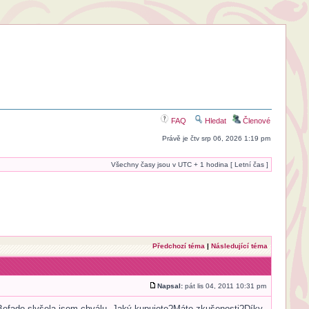
FAQ
Hledat
Členové
Právě je čtv srp 06, 2026 1:19 pm
Všechny časy jsou v UTC + 1 hodina [ Letní čas ]
Předchozí téma
|
Následující téma
Napsal:
pát lis 04, 2011 10:31 pm
 Befado slyšela jsem chválu. Jaký kupujete?Máte zkušenosti?Díky