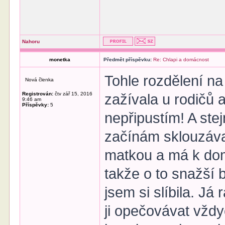
Nahoru
monetka
Předmět příspěvku:
Re: Chlapi a domácnost
Tohle rozdělení n
Nová členka
Registrován:
čtv zář 15, 2016
zažívala u rodičů 
9:46 am
Příspěvky:
5
nepřipustím! A stej
začínám sklouzávat
matkou a má k dom
takže o to snažší 
jsem si slíbila. 
ji opečovávat vždyc