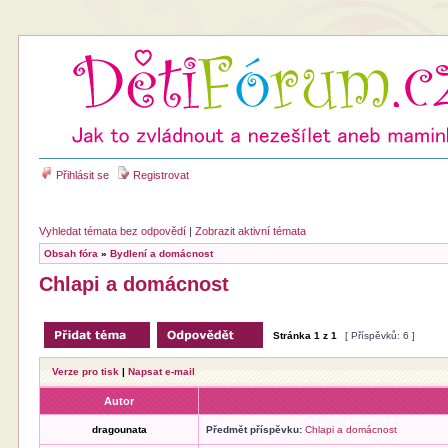
Přihlásit se
Registrovat
Vyhledat témata bez odpovědí
|
Zobrazit aktivní témata
Obsah fóra
»
Bydlení a domácnost
Chlapi a domácnost
Stránka
1
z
1
[ Příspěvků: 6 ]
Verze pro tisk
|
Napsat e-mail
Autor
dragounata
Předmět příspěvku:
Chlapi a domácnost