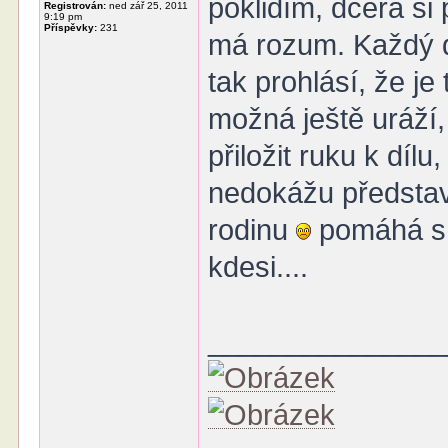
poklidím, dcera si
Registrován:
ned zář 25, 2011
9:19 pm
Příspěvky:
231
má rozum. Každý de
tak prohlásí, že je
možná ještě uráží,
přiložit ruku k díl
nedokážu představi
rodinu
pomáhá s 
kdesi....
______________