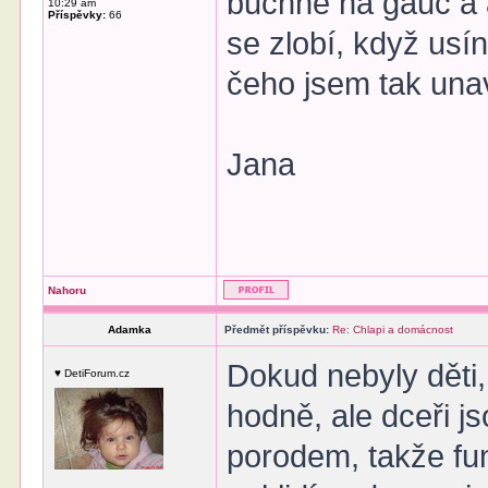
buchne na gauč a 
10:29 am
Příspěvky:
66
se zlobí, když usí
čeho jsem tak una
Jana
Nahoru
Adamka
Předmět příspěvku:
Re: Chlapi a domácnost
Dokud nebyly děti
♥ DetiForum.cz
hodně, ale dceři j
porodem, takže fu