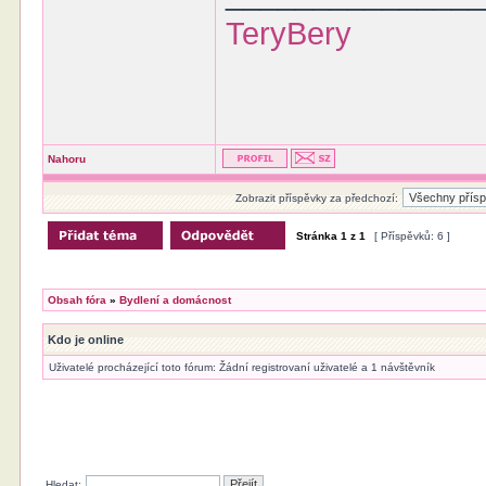
TeryBery
Nahoru
Zobrazit příspěvky za předchozí:
Stránka
1
z
1
[ Příspěvků: 6 ]
Obsah fóra
»
Bydlení a domácnost
Kdo je online
Uživatelé procházející toto fórum: Žádní registrovaní uživatelé a 1 návštěvník
Hledat: