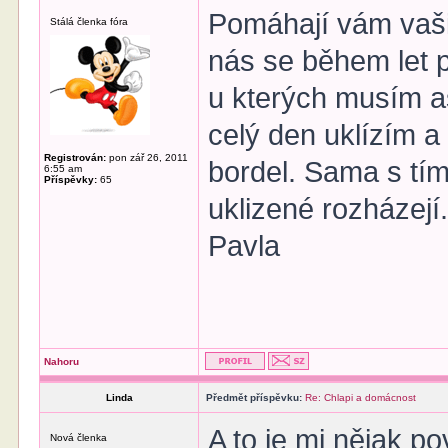
Pomáhají vám vaš
Stálá členka fóra
nás se během let p
u kterých musím as
celý den uklízím a 
Registrován:
pon zář 26, 2011
bordel. Sama s tí
6:55 am
Příspěvky:
65
uklizené rozházejí
Pavla
Nahoru
Linda
Předmět příspěvku:
Re: Chlapi a domácnost
A to je mi nějak 
Nová členka